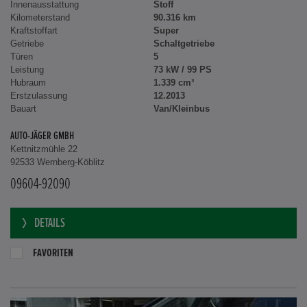
Innenausstattung
Stoff
Kilometerstand
90.316 km
Kraftstoffart
Super
Getriebe
Schaltgetriebe
Türen
5
Leistung
73 kW / 99 PS
Hubraum
1.339 cm³
Erstzulassung
12.2013
Bauart
Van/Kleinbus
AUTO-JÄGER GMBH
Kettnitzmühle 22
92533 Wernberg-Köblitz
09604-92090
DETAILS
FAVORITEN