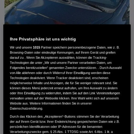
Ihre Privatsphäre ist uns wichtig
Wir und unsere
1015
Partner speichern personenbezogene Daten, wie z. B.
Browsing-Daten oder eindeutige Kennungen, auf Ihrem Gerät und greifen
darauf zu . Wenn Sie Akzeptieren auswählen, können die Tracking-
Technologien die unter „Wir und unsere Partner verarbeiten Daten, um
Folgendes bereitzustellen“ genannten Zwecke unterstützen. . Durch Auswahl
von Alle ablehnen oder durch Widerruf Ihrer Einwilligung werden diese
HONDA JAZZ 1.4 ES SPORT KLIMA, RADIOCD, LM-ALLWETTERRÄDER, PRIVACY
Technologien deaktiviert. Wenn Tracker deaktiviert sind, erscheinen
möglicherweise Inhalte und Anzeigen, die für Sie weniger relevant sind. Sie
können dieses Menü jederzeit erneut aufrufen, um Ihre Auswahl zu ändern
MWST. NICHT AUSWEISBAR
oder Ihre Einwilligung zu widerrufen, indem Sie auf den Link Voreinstellungen
3.900 €
verwalten unten auf der Webseite klicken. Ihre Wahl wirkt sich auf unsere/n
Website aus. Weitere Informationen finden Sie in unserer
Datenschutzerklärung.
Außenfarbe
crystal black pearl
Durch das Klicken des „Akzeptieren“-Buttons stimmen Sie der Verarbeitung
Kilometerstand
166.000 km
der auf Ihrem Gerät bzw. Ihrer Endeinrichtung gespeicherten Daten wie z.B.
persönlichen Identifikatoren oder IP-Adressen für die benannten
Kraftstoffart
Super
Verarbeitungszwecke gem. § 25 Abs. 1 TTDSG sowie Art. 6 Abs. 1 lit. a
Getriebe
Automatik