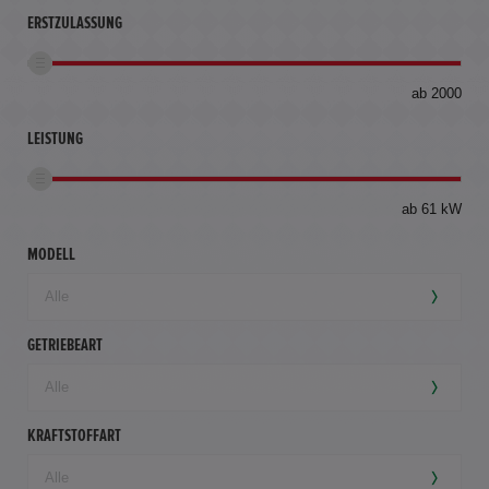
ERSTZULASSUNG
bis
ab 2000
360
km
LEISTUNG
ab 61 kW
MODELL
GETRIEBEART
KRAFTSTOFFART