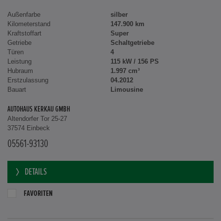
Außenfarbe
silber
Kilometerstand
147.900 km
Kraftstoffart
Super
Getriebe
Schaltgetriebe
Türen
4
Leistung
115 kW / 156 PS
Hubraum
1.997 cm³
Erstzulassung
04.2012
Bauart
Limousine
AUTOHAUS KERKAU GMBH
Altendorfer Tor 25-27
37574 Einbeck
05561-93130
DETAILS
FAVORITEN