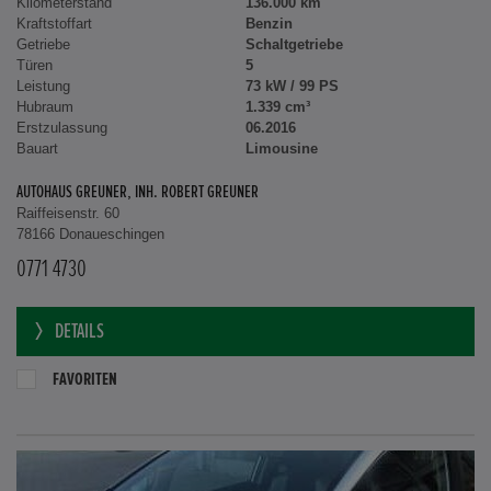
Kilometerstand
136.000 km
Kraftstoffart
Benzin
Getriebe
Schaltgetriebe
Türen
5
Leistung
73 kW / 99 PS
Hubraum
1.339 cm³
Erstzulassung
06.2016
Bauart
Limousine
AUTOHAUS GREUNER, INH. ROBERT GREUNER
Raiffeisenstr. 60
78166 Donaueschingen
0771 4730
DETAILS
FAVORITEN