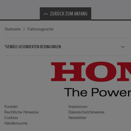
ZURÜCK ZUM ANFANG
Startseite
Fahrzeugsuche
*GEMÄSS GESONDERTEN BEDINGUNGEN
JAZZ HYBRID
JAZZ
CIVIC TYPE R
CIVIC HYBRID
CIVIC TOURER
CIVIC / CIVIC LIMOUSINE
Kontakt
Impressum
Rechtliche Hinweise
Datenschutzhinweise
INSIGHT
Cookies
Newsletter
Händlersuche
ACCORD