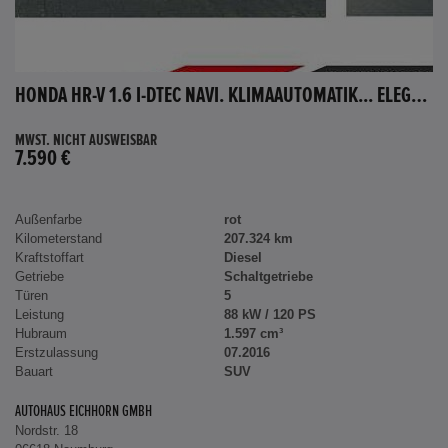
HONDA HR-V 1.6 I-DTEC NAVI. KLIMAAUTOMATIK... ELEGANCE
MWST. NICHT AUSWEISBAR
7.590 €
Außenfarbe
rot
Kilometerstand
207.324 km
Kraftstoffart
Diesel
Getriebe
Schaltgetriebe
Türen
5
Leistung
88 kW / 120 PS
Hubraum
1.597 cm³
Erstzulassung
07.2016
Bauart
SUV
AUTOHAUS EICHHORN GMBH
Nordstr. 18