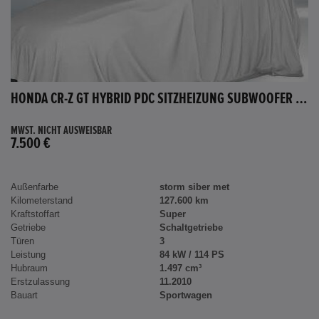
HONDA CR-Z GT HYBRID PDC SITZHEIZUNG SUBWOOFER BLUETOOTH
MWST. NICHT AUSWEISBAR
7.500 €
Außenfarbe
storm siber met
Kilometerstand
127.600 km
Kraftstoffart
Super
Getriebe
Schaltgetriebe
Türen
3
Leistung
84 kW / 114 PS
Hubraum
1.497 cm³
Erstzulassung
11.2010
Bauart
Sportwagen