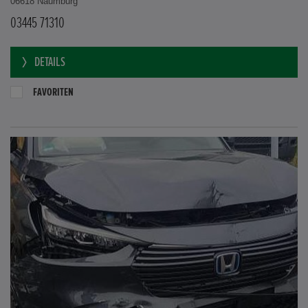
06618 Naumburg
03445 71310
DETAILS
FAVORITEN