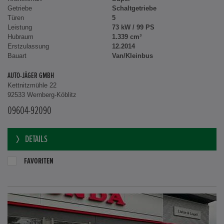
Getriebe
Schaltgetriebe
Türen
5
Leistung
73 kW / 99 PS
Hubraum
1.339 cm³
Erstzulassung
12.2014
Bauart
Van/Kleinbus
AUTO-JÄGER GMBH
Kettnitzmühle 22
92533 Wernberg-Köblitz
09604-92090
DETAILS
FAVORITEN