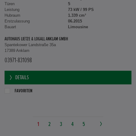
Türen
5
Leistung
73 kW / 99 PS
Hubraum
1.339 cm³
Erstzulassung
06.2015
Bauart
Limousine
AUTOHAUS LIETZE & LOGALL ANKLAM GMBH
Spantekower Landstraße 35a
17389 Anklam
03971-831098
DETAILS
FAVORITEN
1
2
3
4
5