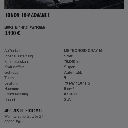
HONDA HR-V ADVANCE
MWST. NICHT AUSWEISBAR
8.190 €
Außenfarbe
METEOROID GRAY M.
Innenausstattung
Stoff
Kilometerstand
70.040 km
Kraftstoffart
Super
Getriebe
Automatik
Türen
5
Leistung
79 kW / 107 PS
Hubraum
0 cm³
Erstzulassung
02.2022
Bauart
SUV
AUTOHAUS HEUNSCH GMBH
Weimarische Straße 17
99099 Erfurt