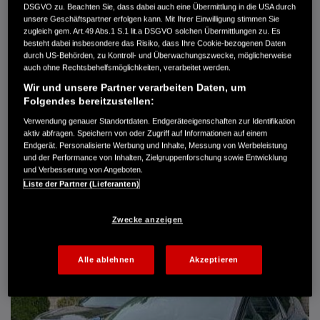
DSGVO zu. Beachten Sie, dass dabei auch eine Übermittlung in die USA durch
Türen
5
unsere Geschäftspartner erfolgen kann. Mit Ihrer Einwilligung stimmen Sie
Leistung
61 kW / 83 PS
zugleich gem. Art.49 Abs.1 S.1 lit.a DSGVO solchen Übermittlungen zu. Es
Hubraum
1.339 cm³
besteht dabei insbesondere das Risiko, dass Ihre Cookie-bezogenen Daten
Erstzulassung
10.2007
durch US-Behörden, zu Kontroll- und Überwachungszwecke, möglicherweise
Bauart
Limousine
auch ohne Rechtsbehelfsmöglichkeiten, verarbeitet werden.
Wir und unsere Partner verarbeiten Daten, um
AUTO HARKE GMBH
Folgendes bereitzustellen:
Randersweide 59-63
21035 Hamburg
Verwendung genauer Standortdaten. Endgeräteeigenschaften zur Identifikation
aktiv abfragen. Speichern von oder Zugriff auf Informationen auf einem
+49 40 735 935 0
Endgerät. Personalisierte Werbung und Inhalte, Messung von Werbeleistung
und der Performance von Inhalten, Zielgruppenforschung sowie Entwicklung
und Verbesserung von Angeboten.
DETAILS
Liste der Partner (Lieferanten)
FAVORITEN
Zwecke anzeigen
Alle ablehnen
Akzeptieren