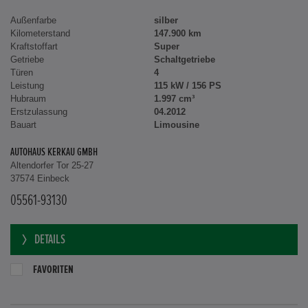
Außenfarbe
silber
Kilometerstand
147.900 km
Kraftstoffart
Super
Getriebe
Schaltgetriebe
Türen
4
Leistung
115 kW / 156 PS
Hubraum
1.997 cm³
Erstzulassung
04.2012
Bauart
Limousine
AUTOHAUS KERKAU GMBH
Altendorfer Tor 25-27
37574 Einbeck
05561-93130
DETAILS
FAVORITEN