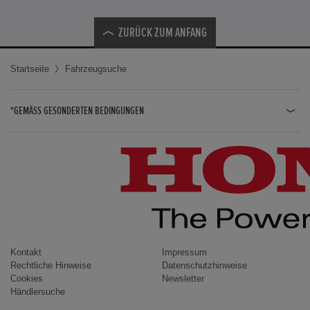
ZURÜCK ZUM ANFANG
Startseite
Fahrzeugsuche
*GEMÄSS GESONDERTEN BEDINGUNGEN
JAZZ HYBRID
JAZZ
CIVIC TYPE R
CIVIC HYBRID
CIVIC TOURER
CIVIC / CIVIC LIMOUSINE
Kontakt
Impressum
Rechtliche Hinweise
Datenschutzhinweise
INSIGHT
Cookies
Newsletter
Händlersuche
ACCORD