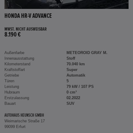
HONDA HR-V ADVANCE
MWST. NICHT AUSWEISBAR
8.190 €
Außenfarbe
METEOROID GRAY M.
Innenausstattung
Stoff
Kilometerstand
70.040 km
Kraftstoffart
Super
Getriebe
Automatik
Türen
5
Leistung
79 kW / 107 PS
Hubraum
0 cm³
Erstzulassung
02.2022
Bauart
SUV
AUTOHAUS HEUNSCH GMBH
Weimarische Straße 17
99099 Erfurt