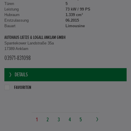
Türen
5
Leistung
73 kW / 99 PS
Hubraum
1.339 cm³
Erstzulassung
06.2015
Bauart
Limousine
AUTOHAUS LIETZE & LOGALL ANKLAM GMBH
Spantekower Landstraße 35a
17389 Anklam
03971-831098
DETAILS
FAVORITEN
1
2
3
4
5