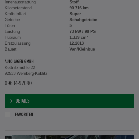
Innenausstattung
Stoff
Kilometerstand
90.316 km
Kraftstoffart
Super
Getriebe
Schaltgetriebe
Türen
5
Leistung
73 kW / 99 PS
Hubraum
1.339 cm³
Erstzulassung
12.2013
Bauart
Van/Kleinbus
AUTO-JÄGER GMBH
Kettnitzmühle 22
92533 Wernberg-Köblitz
09604-92090
DETAILS
FAVORITEN