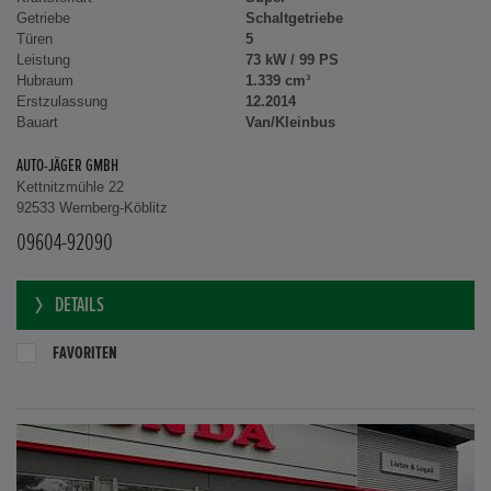
Getriebe
Schaltgetriebe
Türen
5
Leistung
73 kW / 99 PS
Hubraum
1.339 cm³
Erstzulassung
12.2014
Bauart
Van/Kleinbus
AUTO-JÄGER GMBH
Kettnitzmühle 22
92533 Wernberg-Köblitz
09604-92090
DETAILS
FAVORITEN