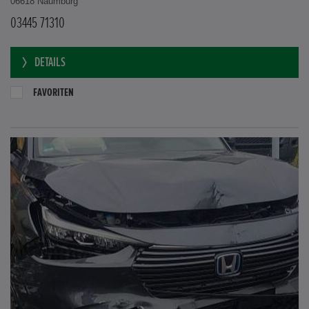
06618 Naumburg
03445 71310
DETAILS
FAVORITEN