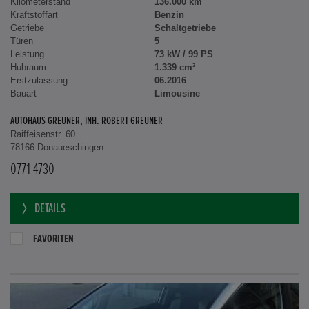
Kilometerstand
136.000 km
Kraftstoffart
Benzin
Getriebe
Schaltgetriebe
Türen
5
Leistung
73 kW / 99 PS
Hubraum
1.339 cm³
Erstzulassung
06.2016
Bauart
Limousine
AUTOHAUS GREUNER, INH. ROBERT GREUNER
Raiffeisenstr. 60
78166 Donaueschingen
0771 4730
DETAILS
FAVORITEN