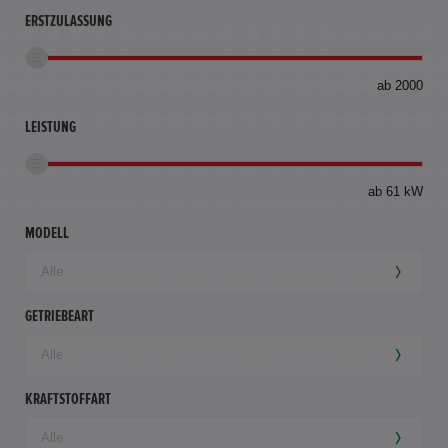
ERSTZULASSUNG
bis
ab 2000
360
km
LEISTUNG
ab 61 kW
MODELL
GETRIEBEART
KRAFTSTOFFART