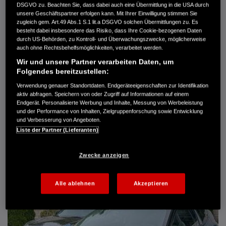
DSGVO zu. Beachten Sie, dass dabei auch eine Übermittlung in die USA durch
Türen
5
unsere Geschäftspartner erfolgen kann. Mit Ihrer Einwilligung stimmen Sie
Leistung
61 kW / 83 PS
zugleich gem. Art.49 Abs.1 S.1 lit.a DSGVO solchen Übermittlungen zu. Es
Hubraum
1.339 cm³
besteht dabei insbesondere das Risiko, dass Ihre Cookie-bezogenen Daten
Erstzulassung
10.2007
durch US-Behörden, zu Kontroll- und Überwachungszwecke, möglicherweise
Bauart
Limousine
auch ohne Rechtsbehelfsmöglichkeiten, verarbeitet werden.
Wir und unsere Partner verarbeiten Daten, um
AUTO HARKE GMBH
Folgendes bereitzustellen:
Randersweide 59-63
21035 Hamburg
Verwendung genauer Standortdaten. Endgeräteeigenschaften zur Identifikation
aktiv abfragen. Speichern von oder Zugriff auf Informationen auf einem
+49 40 735 935 0
Endgerät. Personalisierte Werbung und Inhalte, Messung von Werbeleistung
und der Performance von Inhalten, Zielgruppenforschung sowie Entwicklung
und Verbesserung von Angeboten.
DETAILS
Liste der Partner (Lieferanten)
FAVORITEN
Zwecke anzeigen
Alle ablehnen
Akzeptieren