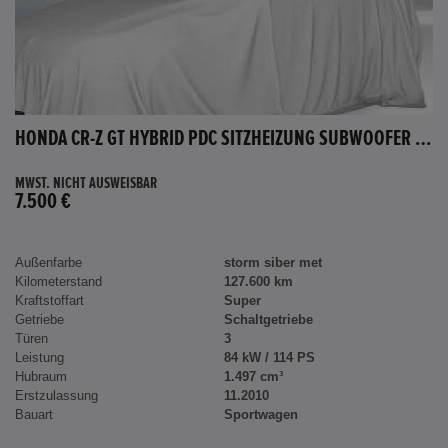
HONDA CR-Z GT HYBRID PDC SITZHEIZUNG SUBWOOFER BLUETOOTH
MWST. NICHT AUSWEISBAR
7.500 €
Außenfarbe
storm siber met
Kilometerstand
127.600 km
Kraftstoffart
Super
Getriebe
Schaltgetriebe
Türen
3
Leistung
84 kW / 114 PS
Hubraum
1.497 cm³
Erstzulassung
11.2010
Bauart
Sportwagen