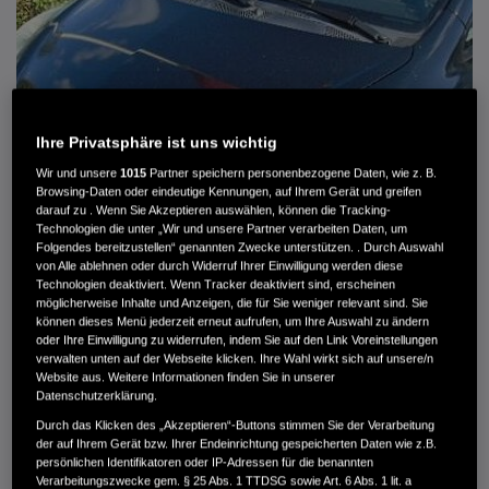
Ihre Privatsphäre ist uns wichtig
Wir und unsere
1015
Partner speichern personenbezogene Daten, wie z. B.
Browsing-Daten oder eindeutige Kennungen, auf Ihrem Gerät und greifen
darauf zu . Wenn Sie Akzeptieren auswählen, können die Tracking-
Technologien die unter „Wir und unsere Partner verarbeiten Daten, um
Folgendes bereitzustellen“ genannten Zwecke unterstützen. . Durch Auswahl
von Alle ablehnen oder durch Widerruf Ihrer Einwilligung werden diese
HONDA JAZZ 1.4 ES SPORT KLIMA, RADIOCD, LM-ALLWETTERRÄDER, PRIVACY
Technologien deaktiviert. Wenn Tracker deaktiviert sind, erscheinen
möglicherweise Inhalte und Anzeigen, die für Sie weniger relevant sind. Sie
können dieses Menü jederzeit erneut aufrufen, um Ihre Auswahl zu ändern
MWST. NICHT AUSWEISBAR
oder Ihre Einwilligung zu widerrufen, indem Sie auf den Link Voreinstellungen
3.900 €
verwalten unten auf der Webseite klicken. Ihre Wahl wirkt sich auf unsere/n
Website aus. Weitere Informationen finden Sie in unserer
Datenschutzerklärung.
Außenfarbe
crystal black pearl
Durch das Klicken des „Akzeptieren“-Buttons stimmen Sie der Verarbeitung
Kilometerstand
166.000 km
der auf Ihrem Gerät bzw. Ihrer Endeinrichtung gespeicherten Daten wie z.B.
persönlichen Identifikatoren oder IP-Adressen für die benannten
Kraftstoffart
Super
Verarbeitungszwecke gem. § 25 Abs. 1 TTDSG sowie Art. 6 Abs. 1 lit. a
Getriebe
Automatik