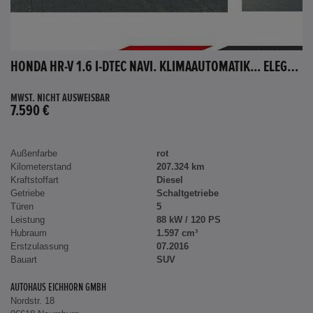
HONDA HR-V 1.6 I-DTEC NAVI. KLIMAAUTOMATIK... ELEGANCE
MWST. NICHT AUSWEISBAR
7.590 €
Außenfarbe
rot
Kilometerstand
207.324 km
Kraftstoffart
Diesel
Getriebe
Schaltgetriebe
Türen
5
Leistung
88 kW / 120 PS
Hubraum
1.597 cm³
Erstzulassung
07.2016
Bauart
SUV
AUTOHAUS EICHHORN GMBH
Nordstr. 18