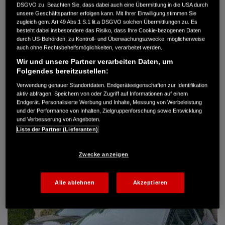
DSGVO zu. Beachten Sie, dass dabei auch eine Übermittlung in die USA durch
Türen
5
unsere Geschäftspartner erfolgen kann. Mit Ihrer Einwilligung stimmen Sie
Leistung
61 kW / 83 PS
zugleich gem. Art.49 Abs.1 S.1 lit.a DSGVO solchen Übermittlungen zu. Es
Hubraum
1.339 cm³
besteht dabei insbesondere das Risiko, dass Ihre Cookie-bezogenen Daten
Erstzulassung
10.2007
durch US-Behörden, zu Kontroll- und Überwachungszwecke, möglicherweise
Bauart
Limousine
auch ohne Rechtsbehelfsmöglichkeiten, verarbeitet werden.
Wir und unsere Partner verarbeiten Daten, um
AUTO HARKE GMBH
Folgendes bereitzustellen:
Randersweide 59-63
21035 Hamburg
Verwendung genauer Standortdaten. Endgeräteeigenschaften zur Identifikation
aktiv abfragen. Speichern von oder Zugriff auf Informationen auf einem
+49 40 735 935 0
Endgerät. Personalisierte Werbung und Inhalte, Messung von Werbeleistung
und der Performance von Inhalten, Zielgruppenforschung sowie Entwicklung
und Verbesserung von Angeboten.
DETAILS
Liste der Partner (Lieferanten)
FAVORITEN
Zwecke anzeigen
Alle ablehnen
Akzeptieren