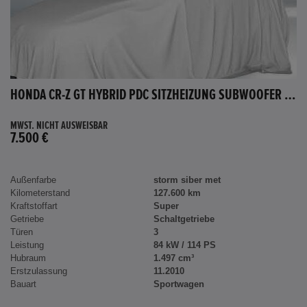
HONDA CR-Z GT HYBRID PDC SITZHEIZUNG SUBWOOFER BLUETOOTH
MWST. NICHT AUSWEISBAR
7.500 €
Außenfarbe
storm siber met
Kilometerstand
127.600 km
Kraftstoffart
Super
Getriebe
Schaltgetriebe
Türen
3
Leistung
84 kW / 114 PS
Hubraum
1.497 cm³
Erstzulassung
11.2010
Bauart
Sportwagen