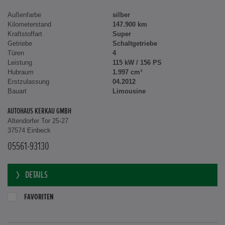
Außenfarbe
silber
Kilometerstand
147.900 km
Kraftstoffart
Super
Getriebe
Schaltgetriebe
Türen
4
Leistung
115 kW / 156 PS
Hubraum
1.997 cm³
Erstzulassung
04.2012
Bauart
Limousine
AUTOHAUS KERKAU GMBH
Altendorfer Tor 25-27
37574 Einbeck
05561-93130
DETAILS
FAVORITEN