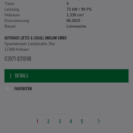
Türen
5
Leistung
73 kW / 99 PS
Hubraum
1.339 cm³
Erstzulassung
06.2015
Bauart
Limousine
AUTOHAUS LIETZE & LOGALL ANKLAM GMBH
Spantekower Landstraße 35a
17389 Anklam
03971-831098
DETAILS
FAVORITEN
1
2
3
4
5