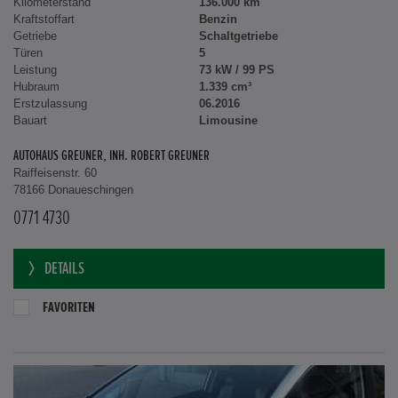
Kilometerstand
136.000 km
Kraftstoffart
Benzin
Getriebe
Schaltgetriebe
Türen
5
Leistung
73 kW / 99 PS
Hubraum
1.339 cm³
Erstzulassung
06.2016
Bauart
Limousine
AUTOHAUS GREUNER, INH. ROBERT GREUNER
Raiffeisenstr. 60
78166 Donaueschingen
0771 4730
DETAILS
FAVORITEN