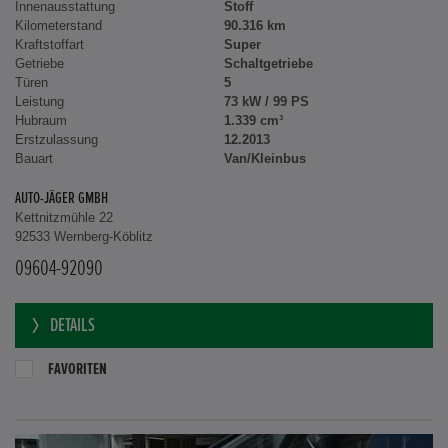
Innenausstattung
Stoff
Kilometerstand
90.316 km
Kraftstoffart
Super
Getriebe
Schaltgetriebe
Türen
5
Leistung
73 kW / 99 PS
Hubraum
1.339 cm³
Erstzulassung
12.2013
Bauart
Van/Kleinbus
AUTO-JÄGER GMBH
Kettnitzmühle 22
92533 Wernberg-Köblitz
09604-92090
DETAILS
FAVORITEN