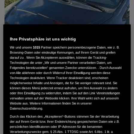
Ihre Privatsphäre ist uns wichtig
Wir und unsere
1015
Partner speichern personenbezogene Daten, wie z. B.
Browsing-Daten oder eindeutige Kennungen, auf Ihrem Gerät und greifen
darauf zu . Wenn Sie Akzeptieren auswählen, können die Tracking-
Technologien die unter „Wir und unsere Partner verarbeiten Daten, um
Folgendes bereitzustellen“ genannten Zwecke unterstützen. . Durch Auswahl
von Alle ablehnen oder durch Widerruf Ihrer Einwilligung werden diese
HONDA JAZZ 1.4 ES SPORT KLIMA, RADIOCD, LM-ALLWETTERRÄDER, PRIVACY
Technologien deaktiviert. Wenn Tracker deaktiviert sind, erscheinen
möglicherweise Inhalte und Anzeigen, die für Sie weniger relevant sind. Sie
können dieses Menü jederzeit erneut aufrufen, um Ihre Auswahl zu ändern
MWST. NICHT AUSWEISBAR
oder Ihre Einwilligung zu widerrufen, indem Sie auf den Link Voreinstellungen
3.900 €
verwalten unten auf der Webseite klicken. Ihre Wahl wirkt sich auf unsere/n
Website aus. Weitere Informationen finden Sie in unserer
Datenschutzerklärung.
Außenfarbe
crystal black pearl
Durch das Klicken des „Akzeptieren“-Buttons stimmen Sie der Verarbeitung
Kilometerstand
166.000 km
der auf Ihrem Gerät bzw. Ihrer Endeinrichtung gespeicherten Daten wie z.B.
persönlichen Identifikatoren oder IP-Adressen für die benannten
Kraftstoffart
Super
Verarbeitungszwecke gem. § 25 Abs. 1 TTDSG sowie Art. 6 Abs. 1 lit. a
Getriebe
Automatik