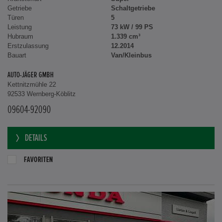
Getriebe
Schaltgetriebe
Türen
5
Leistung
73 kW / 99 PS
Hubraum
1.339 cm³
Erstzulassung
12.2014
Bauart
Van/Kleinbus
AUTO-JÄGER GMBH
Kettnitzmühle 22
92533 Wernberg-Köblitz
09604-92090
DETAILS
FAVORITEN