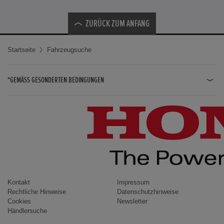
ZURÜCK ZUM ANFANG
Startseite
Fahrzeugsuche
*GEMÄSS GESONDERTEN BEDINGUNGEN
JAZZ HYBRID
JAZZ
CIVIC TYPE R
CIVIC HYBRID
CIVIC TOURER
CIVIC / CIVIC LIMOUSINE
Kontakt
Impressum
Rechtliche Hinweise
Datenschutzhinweise
INSIGHT
Cookies
Newsletter
Händlersuche
ACCORD