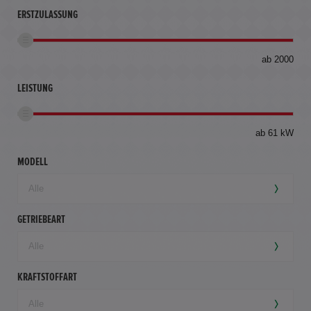
ERSTZULASSUNG
bis
ab 2000
360
km
LEISTUNG
ab 61 kW
MODELL
GETRIEBEART
KRAFTSTOFFART