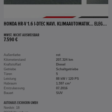
HONDA HR-V 1.6 I-DTEC NAVI. KLIMAAUTOMATIK... ELEGANCE
MWST. NICHT AUSWEISBAR
7.590 €
Außenfarbe
rot
Kilometerstand
207.324 km
Kraftstoffart
Diesel
Getriebe
Schaltgetriebe
Türen
5
Leistung
88 kW / 120 PS
Hubraum
1.597 cm³
Erstzulassung
07.2016
Bauart
SUV
AUTOHAUS EICHHORN GMBH
Nordstr. 18