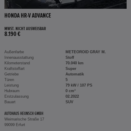
HONDA HR-V ADVANCE
MWST. NICHT AUSWEISBAR
8.190 €
Außenfarbe
METEOROID GRAY M.
Innenausstattung
Stoff
Kilometerstand
70.040 km
Kraftstoffart
Super
Getriebe
Automatik
Türen
5
Leistung
79 kW / 107 PS
Hubraum
0 cm³
Erstzulassung
02.2022
Bauart
SUV
AUTOHAUS HEUNSCH GMBH
Weimarische Straße 17
99099 Erfurt