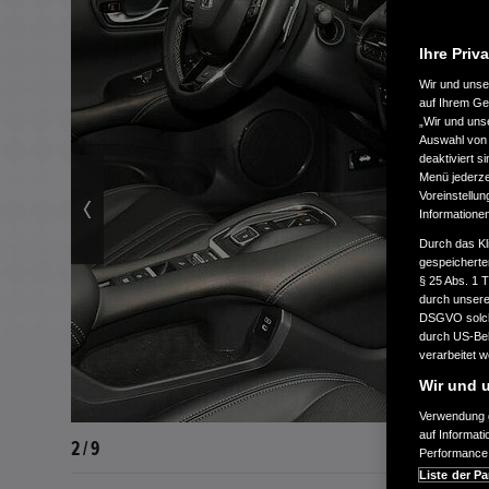
Ihre Priv
Wir und uns
auf Ihrem Ge
„Wir und uns
Auswahl von 
deaktiviert s
Menü jederzei
Voreinstellun
Informatione
Durch das Kl
gespeicherte
§ 25 Abs. 1 
durch unsere 
DSGVO solche
durch US-Beh
verarbeitet 
Wir und u
Verwendung g
auf Informat
2 / 9
Performance 
Liste der Pa