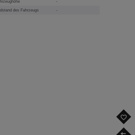
hrzeughöhe
-
dstand des Fahrzeugs
-
F
V