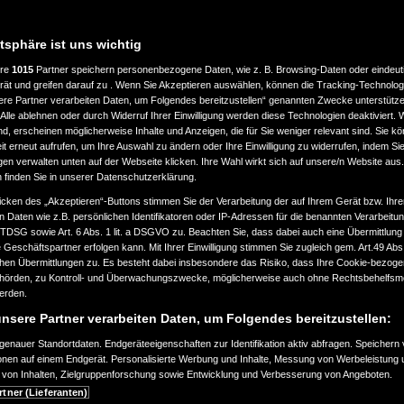
atsphäre ist uns wichtig
ere
1015
Partner speichern personenbezogene Daten, wie z. B. Browsing-Daten oder eindeu
rät und greifen darauf zu . Wenn Sie Akzeptieren auswählen, können die Tracking-Technologi
ere Partner verarbeiten Daten, um Folgendes bereitzustellen“ genannten Zwecke unterstütze
Alle ablehnen oder durch Widerruf Ihrer Einwilligung werden diese Technologien deaktiviert.
ind, erscheinen möglicherweise Inhalte und Anzeigen, die für Sie weniger relevant sind. Sie k
t erneut aufrufen, um Ihre Auswahl zu ändern oder Ihre Einwilligung zu widerrufen, indem Sie
gen verwalten unten auf der Webseite klicken. Ihre Wahl wirkt sich auf unsere/n Website aus
n finden Sie in unserer Datenschutzerklärung.
icken des „Akzeptieren“-Buttons stimmen Sie der Verarbeitung der auf Ihrem Gerät bzw. Ihre
n Daten wie z.B. persönlichen Identifikatoren oder IP-Adressen für die benannten Verarbei
TTDSG sowie Art. 6 Abs. 1 lit. a DSGVO zu. Beachten Sie, dass dabei auch eine Übermittlung
Geschäftspartner erfolgen kann. Mit Ihrer Einwilligung stimmen Sie zugleich gem. Art.49 Abs.1
n Übermittlungen zu. Es besteht dabei insbesondere das Risiko, dass Ihre Cookie-bezog
örden, zu Kontroll- und Überwachungszwecke, möglicherweise auch ohne Rechtsbehelfsmö
werden.
nsere Partner verarbeiten Daten, um Folgendes bereitzustellen:
enauer Standortdaten. Endgeräteeigenschaften zur Identifikation aktiv abfragen. Speichern 
ionen auf einem Endgerät. Personalisierte Werbung und Inhalte, Messung von Werbeleistung 
von Inhalten, Zielgruppenforschung sowie Entwicklung und Verbesserung von Angeboten.
rtner (Lieferanten)