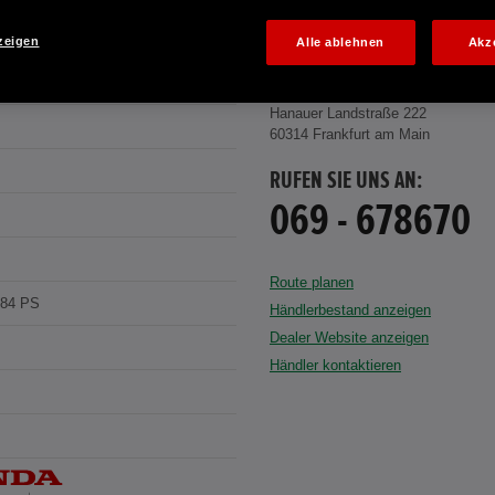
zeigen
Alle ablehnen
Akz
HT (blau)
HONDA CENTER GMBH
Hanauer Landstraße 222
60314 Frankfurt am Main
RUFEN SIE UNS AN:
069 - 678670
Route planen
184 PS
Händlerbestand anzeigen
Dealer Website anzeigen
Händler kontaktieren