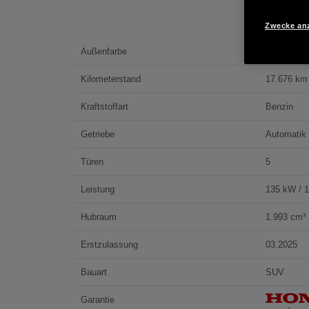
Zwecke an
Außenfarbe
STILL NIG
Kilometerstand
17.676 km
Kraftstoffart
Benzin
Getriebe
Automatik
Türen
5
Leistung
135 kW / 
Hubraum
1.993 cm³
Erstzulassung
03.2025
Bauart
SUV
Garantie