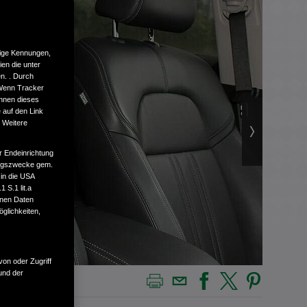
tige Kennungen,
en die unter
n. . Durch
 Wenn Tracker
önnen dieses
 auf den Link
. Weitere
r Endeinrichtung
tungszwecke gem.
 in die USA
 S.1 lit.a
enen Daten
glichkeiten,
von oder Zugriff
und der