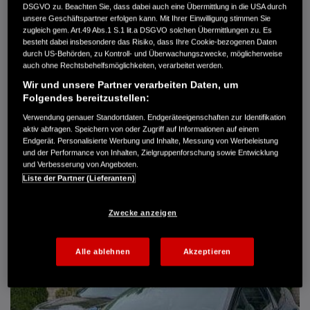
DSGVO zu. Beachten Sie, dass dabei auch eine Übermittlung in die USA durch
Türen
5
unsere Geschäftspartner erfolgen kann. Mit Ihrer Einwilligung stimmen Sie
Leistung
61 kW / 83 PS
zugleich gem. Art.49 Abs.1 S.1 lit.a DSGVO solchen Übermittlungen zu. Es
Hubraum
1.339 cm³
besteht dabei insbesondere das Risiko, dass Ihre Cookie-bezogenen Daten
Erstzulassung
10.2007
durch US-Behörden, zu Kontroll- und Überwachungszwecke, möglicherweise
Bauart
Limousine
auch ohne Rechtsbehelfsmöglichkeiten, verarbeitet werden.
Wir und unsere Partner verarbeiten Daten, um
AUTO HARKE GMBH
Folgendes bereitzustellen:
Randersweide 59-63
21035 Hamburg
Verwendung genauer Standortdaten. Endgeräteeigenschaften zur Identifikation
aktiv abfragen. Speichern von oder Zugriff auf Informationen auf einem
+49 40 735 935 0
Endgerät. Personalisierte Werbung und Inhalte, Messung von Werbeleistung
und der Performance von Inhalten, Zielgruppenforschung sowie Entwicklung
und Verbesserung von Angeboten.
DETAILS
Liste der Partner (Lieferanten)
FAVORITEN
Zwecke anzeigen
Alle ablehnen
Akzeptieren