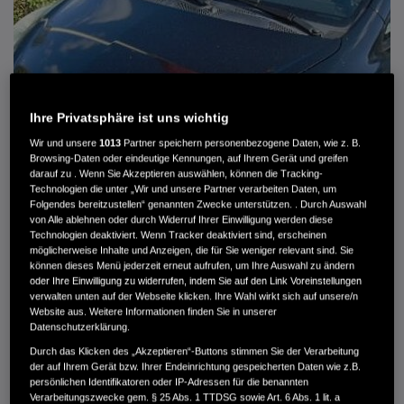
Ihre Privatsphäre ist uns wichtig
Wir und unsere
1013
Partner speichern personenbezogene Daten, wie z. B.
Browsing-Daten oder eindeutige Kennungen, auf Ihrem Gerät und greifen
darauf zu . Wenn Sie Akzeptieren auswählen, können die Tracking-
Technologien die unter „Wir und unsere Partner verarbeiten Daten, um
Folgendes bereitzustellen“ genannten Zwecke unterstützen. . Durch Auswahl
von Alle ablehnen oder durch Widerruf Ihrer Einwilligung werden diese
HONDA JAZZ 1.4 ES SPORT KLIMA, RADIOCD, LM-ALLWETTERRÄDER, PRIVACY
Technologien deaktiviert. Wenn Tracker deaktiviert sind, erscheinen
möglicherweise Inhalte und Anzeigen, die für Sie weniger relevant sind. Sie
können dieses Menü jederzeit erneut aufrufen, um Ihre Auswahl zu ändern
MWST. NICHT AUSWEISBAR
oder Ihre Einwilligung zu widerrufen, indem Sie auf den Link Voreinstellungen
3.900 €
verwalten unten auf der Webseite klicken. Ihre Wahl wirkt sich auf unsere/n
Website aus. Weitere Informationen finden Sie in unserer
Datenschutzerklärung.
Außenfarbe
crystal black pearl
Durch das Klicken des „Akzeptieren“-Buttons stimmen Sie der Verarbeitung
Kilometerstand
166.000 km
der auf Ihrem Gerät bzw. Ihrer Endeinrichtung gespeicherten Daten wie z.B.
persönlichen Identifikatoren oder IP-Adressen für die benannten
Kraftstoffart
Super
Verarbeitungszwecke gem. § 25 Abs. 1 TTDSG sowie Art. 6 Abs. 1 lit. a
Getriebe
Automatik