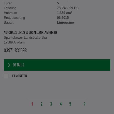
Türen
5
Leistung
73 kW / 99 PS
Hubraum
1.339 cm³
Erstzulassung
06.2015
Bauart
Limousine
AUTOHAUS LIETZE & LOGALL ANKLAM GMBH
Spantekower Landstraße 35a
17389 Anklam
03971-831098
DETAILS
FAVORITEN
1
2
3
4
5