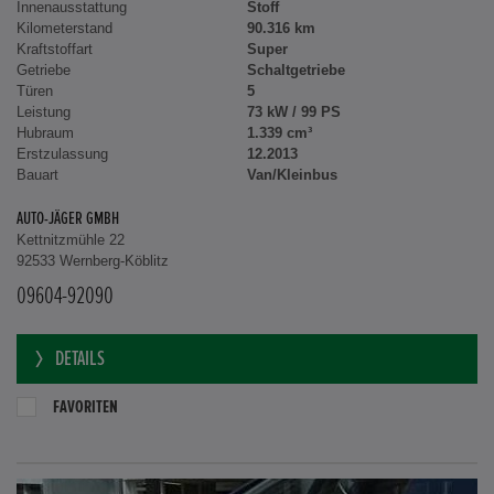
Innenausstattung
Stoff
Kilometerstand
90.316 km
Kraftstoffart
Super
Getriebe
Schaltgetriebe
Türen
5
Leistung
73 kW / 99 PS
Hubraum
1.339 cm³
Erstzulassung
12.2013
Bauart
Van/Kleinbus
AUTO-JÄGER GMBH
Kettnitzmühle 22
92533 Wernberg-Köblitz
09604-92090
DETAILS
FAVORITEN