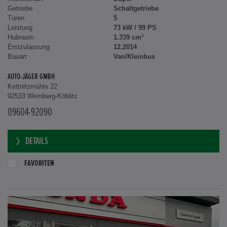
Getriebe
Schaltgetriebe
Türen
5
Leistung
73 kW / 99 PS
Hubraum
1.339 cm³
Erstzulassung
12.2014
Bauart
Van/Kleinbus
AUTO-JÄGER GMBH
Kettnitzmühle 22
92533 Wernberg-Köblitz
09604-92090
DETAILS
FAVORITEN