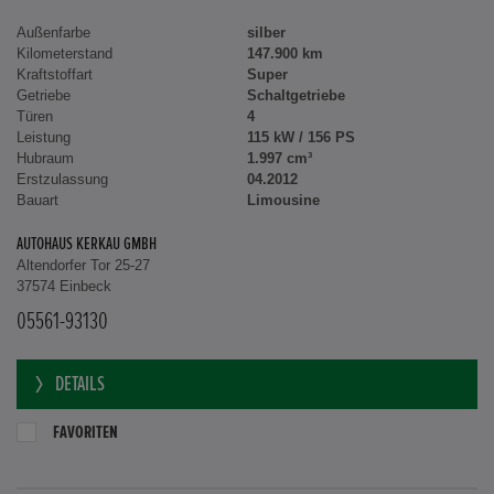
Außenfarbe
silber
Kilometerstand
147.900 km
Kraftstoffart
Super
Getriebe
Schaltgetriebe
Türen
4
Leistung
115 kW / 156 PS
Hubraum
1.997 cm³
Erstzulassung
04.2012
Bauart
Limousine
AUTOHAUS KERKAU GMBH
Altendorfer Tor 25-27
37574 Einbeck
05561-93130
DETAILS
FAVORITEN