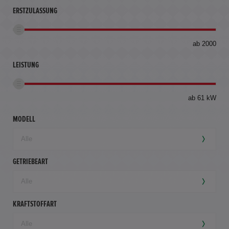
ERSTZULASSUNG
bis
ab 2000
360
km
LEISTUNG
ab 61 kW
MODELL
GETRIEBEART
KRAFTSTOFFART