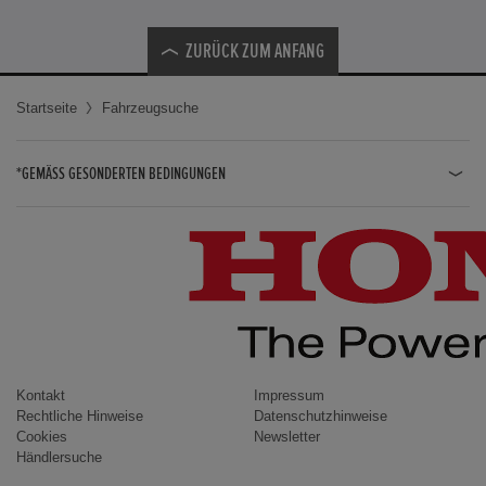
ZURÜCK ZUM ANFANG
Startseite
Fahrzeugsuche
*GEMÄSS GESONDERTEN BEDINGUNGEN
JAZZ HYBRID
JAZZ
CIVIC TYPE R
CIVIC HYBRID
CIVIC TOURER
CIVIC / CIVIC LIMOUSINE
Kontakt
Impressum
Rechtliche Hinweise
Datenschutzhinweise
INSIGHT
Cookies
Newsletter
Händlersuche
ACCORD