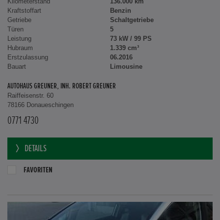
Kilometerstand
136.000 km
Kraftstoffart
Benzin
Getriebe
Schaltgetriebe
Türen
5
Leistung
73 kW / 99 PS
Hubraum
1.339 cm³
Erstzulassung
06.2016
Bauart
Limousine
AUTOHAUS GREUNER, INH. ROBERT GREUNER
Raiffeisenstr. 60
78166 Donaueschingen
0771 4730
DETAILS
FAVORITEN