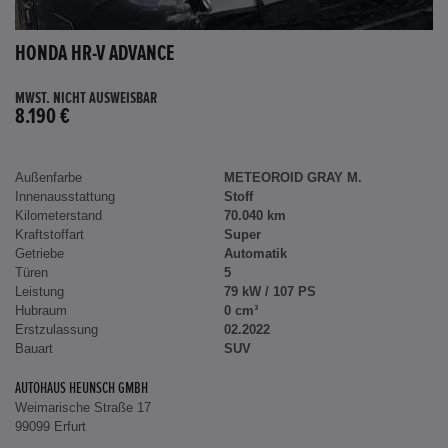
HONDA HR-V ADVANCE
MWST. NICHT AUSWEISBAR
8.190 €
Außenfarbe
METEOROID GRAY M.
Innenausstattung
Stoff
Kilometerstand
70.040 km
Kraftstoffart
Super
Getriebe
Automatik
Türen
5
Leistung
79 kW / 107 PS
Hubraum
0 cm³
Erstzulassung
02.2022
Bauart
SUV
AUTOHAUS HEUNSCH GMBH
Weimarische Straße 17
99099 Erfurt