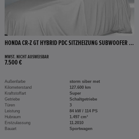
HONDA CR-Z GT HYBRID PDC SITZHEIZUNG SUBWOOFER BLUETOOTH
MWST. NICHT AUSWEISBAR
7.500 €
Außenfarbe
storm siber met
Kilometerstand
127.600 km
Kraftstoffart
Super
Getriebe
Schaltgetriebe
Türen
3
Leistung
84 kW / 114 PS
Hubraum
1.497 cm³
Erstzulassung
11.2010
Bauart
Sportwagen