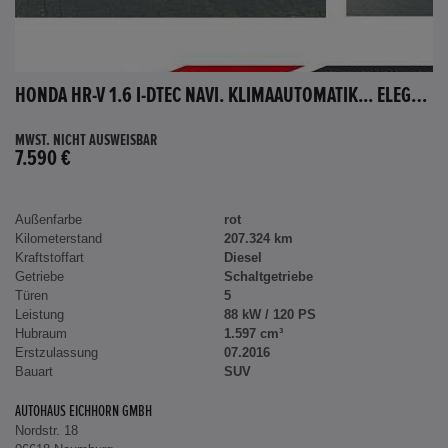
HONDA HR-V 1.6 I-DTEC NAVI. KLIMAAUTOMATIK... ELEGANCE
MWST. NICHT AUSWEISBAR
7.590 €
Außenfarbe
rot
Kilometerstand
207.324 km
Kraftstoffart
Diesel
Getriebe
Schaltgetriebe
Türen
5
Leistung
88 kW / 120 PS
Hubraum
1.597 cm³
Erstzulassung
07.2016
Bauart
SUV
AUTOHAUS EICHHORN GMBH
Nordstr. 18