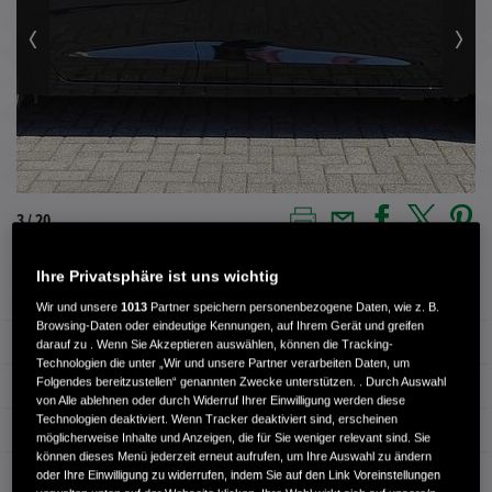
3 / 20
Ihre Privatsphäre ist uns wichtig
Außenfarbe
Crystal Black
Wir und unsere
1013
Partner speichern personenbezogene Daten, wie z. B.
Browsing-Daten oder eindeutige Kennungen, auf Ihrem Gerät und greifen
Innenausstattung
Teilleder
darauf zu . Wenn Sie Akzeptieren auswählen, können die Tracking-
Technologien die unter „Wir und unsere Partner verarbeiten Daten, um
Folgendes bereitzustellen“ genannten Zwecke unterstützen. . Durch Auswahl
Kilometerstand
18.400 km
von Alle ablehnen oder durch Widerruf Ihrer Einwilligung werden diese
Technologien deaktiviert. Wenn Tracker deaktiviert sind, erscheinen
Kraftstoffart
Benzin
möglicherweise Inhalte und Anzeigen, die für Sie weniger relevant sind. Sie
können dieses Menü jederzeit erneut aufrufen, um Ihre Auswahl zu ändern
Getriebe
Automatik
oder Ihre Einwilligung zu widerrufen, indem Sie auf den Link Voreinstellungen