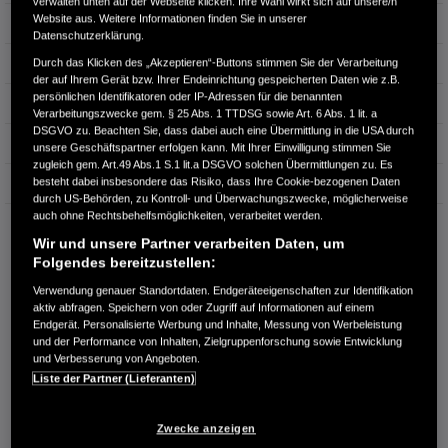
verwalten unten auf der Webseite klicken. Ihre Wahl wirkt sich auf unsere/n
Website aus. Weitere Informationen finden Sie in unserer
Türen
5
Datenschutzerklärung.
Leistung
79 kW / 107 PS
Durch das Klicken des „Akzeptieren“-Buttons stimmen Sie der Verarbeitung
der auf Ihrem Gerät bzw. Ihrer Endeinrichtung gespeicherten Daten wie z.B.
persönlichen Identifikatoren oder IP-Adressen für die benannten
Hubraum
1.498 cm³
Verarbeitungszwecke gem. § 25 Abs. 1 TTDSG sowie Art. 6 Abs. 1 lit. a
DSGVO zu. Beachten Sie, dass dabei auch eine Übermittlung in die USA durch
Erstzulassung
10.2024
unsere Geschäftspartner erfolgen kann. Mit Ihrer Einwilligung stimmen Sie
zugleich gem. Art.49 Abs.1 S.1 lit.a DSGVO solchen Übermittlungen zu. Es
besteht dabei insbesondere das Risiko, dass Ihre Cookie-bezogenen Daten
Bauart
Kleinwagen
durch US-Behörden, zu Kontroll- und Überwachungszwecke, möglicherweise
auch ohne Rechtsbehelfsmöglichkeiten, verarbeitet werden.
WESTERWALD AUTOMOBILE GMBH
Wir und unsere Partner verarbeiten Daten, um
Horresser Berg 10
Folgendes bereitzustellen:
56410 Montabaur
Verwendung genauer Standortdaten. Endgeräteeigenschaften zur Identifikation
RUFEN SIE UNS AN:
aktiv abfragen. Speichern von oder Zugriff auf Informationen auf einem
Endgerät. Personalisierte Werbung und Inhalte, Messung von Werbeleistung
+49 2602-9322-0
und der Performance von Inhalten, Zielgruppenforschung sowie Entwicklung
und Verbesserung von Angeboten.
Liste der Partner (Lieferanten)
Route planen
Händlerbestand anzeigen
Zwecke anzeigen
Dealer Website anzeigen