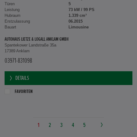
Türen
5
Leistung
73 kW / 99 PS
Hubraum
1.339 cm³
Erstzulassung
06.2015
Bauart
Limousine
AUTOHAUS LIETZE & LOGALL ANKLAM GMBH
Spantekower Landstraße 35a
17389 Anklam
03971-831098
DETAILS
FAVORITEN
1
2
3
4
5