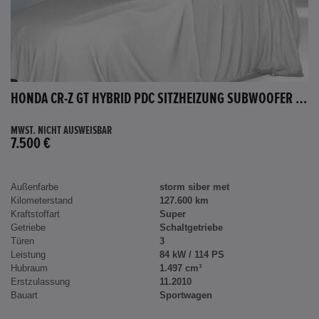
HONDA CR-Z GT HYBRID PDC SITZHEIZUNG SUBWOOFER BLUETOOTH
MWST. NICHT AUSWEISBAR
7.500 €
Außenfarbe
storm siber met
Kilometerstand
127.600 km
Kraftstoffart
Super
Getriebe
Schaltgetriebe
Türen
3
Leistung
84 kW / 114 PS
Hubraum
1.497 cm³
Erstzulassung
11.2010
Bauart
Sportwagen