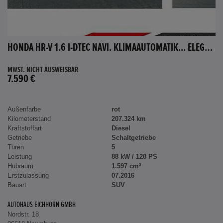
HONDA HR-V 1.6 I-DTEC NAVI. KLIMAAUTOMATIK... ELEGANCE
MWST. NICHT AUSWEISBAR
7.590 €
Außenfarbe
rot
Kilometerstand
207.324 km
Kraftstoffart
Diesel
Getriebe
Schaltgetriebe
Türen
5
Leistung
88 kW / 120 PS
Hubraum
1.597 cm³
Erstzulassung
07.2016
Bauart
SUV
AUTOHAUS EICHHORN GMBH
Nordstr. 18