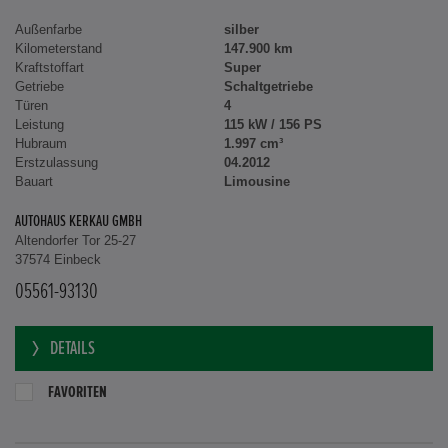
Außenfarbe
silber
Kilometerstand
147.900 km
Kraftstoffart
Super
Getriebe
Schaltgetriebe
Türen
4
Leistung
115 kW / 156 PS
Hubraum
1.997 cm³
Erstzulassung
04.2012
Bauart
Limousine
AUTOHAUS KERKAU GMBH
Altendorfer Tor 25-27
37574 Einbeck
05561-93130
DETAILS
FAVORITEN