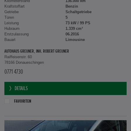
Kilometerstand
136.000 km
Kraftstoffart
Benzin
Getriebe
Schaltgetriebe
Türen
5
Leistung
73 kW / 99 PS
Hubraum
1.339 cm³
Erstzulassung
06.2016
Bauart
Limousine
AUTOHAUS GREUNER, INH. ROBERT GREUNER
Raiffeisenstr. 60
78166 Donaueschingen
0771 4730
DETAILS
FAVORITEN