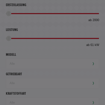
ERSTZULASSUNG
bis
ab 2000
360
km
LEISTUNG
ab 61 kW
MODELL
GETRIEBEART
KRAFTSTOFFART