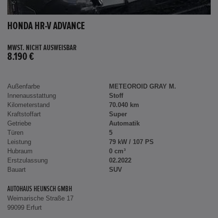
HONDA HR-V ADVANCE
MWST. NICHT AUSWEISBAR
8.190 €
Außenfarbe
METEOROID GRAY M.
Innenausstattung
Stoff
Kilometerstand
70.040 km
Kraftstoffart
Super
Getriebe
Automatik
Türen
5
Leistung
79 kW / 107 PS
Hubraum
0 cm³
Erstzulassung
02.2022
Bauart
SUV
AUTOHAUS HEUNSCH GMBH
Weimarische Straße 17
99099 Erfurt