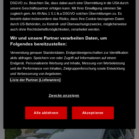
DSGVO zu. Beachten Sie, dass dabei auch eine Übermittlung in die USA durch
Türen
5
unsere Geschäftspartner erfolgen kann. Mit Ihrer Einwilligung stimmen Sie
Leistung
61 kW / 83 PS
zugleich gem. Art.49 Abs.1 S.1 lit.a DSGVO solchen Übermittlungen zu. Es
Hubraum
1.339 cm³
besteht dabei insbesondere das Risiko, dass Ihre Cookie-bezogenen Daten
Erstzulassung
10.2007
durch US-Behörden, zu Kontroll- und Überwachungszwecke, möglicherweise
Bauart
Limousine
auch ohne Rechtsbehelfsmöglichkeiten, verarbeitet werden.
Wir und unsere Partner verarbeiten Daten, um
AUTO HARKE GMBH
Folgendes bereitzustellen:
Randersweide 59-63
21035 Hamburg
Verwendung genauer Standortdaten. Endgeräteeigenschaften zur Identifikation
aktiv abfragen. Speichern von oder Zugriff auf Informationen auf einem
+49 40 735 935 0
Endgerät. Personalisierte Werbung und Inhalte, Messung von Werbeleistung
und der Performance von Inhalten, Zielgruppenforschung sowie Entwicklung
und Verbesserung von Angeboten.
DETAILS
Liste der Partner (Lieferanten)
FAVORITEN
Zwecke anzeigen
Alle ablehnen
Akzeptieren