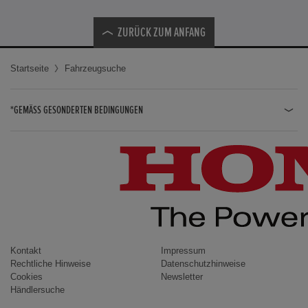
ZURÜCK ZUM ANFANG
Startseite
Fahrzeugsuche
*GEMÄSS GESONDERTEN BEDINGUNGEN
JAZZ HYBRID
JAZZ
CIVIC TYPE R
CIVIC HYBRID
CIVIC TOURER
CIVIC / CIVIC LIMOUSINE
Kontakt
Impressum
Rechtliche Hinweise
Datenschutzhinweise
INSIGHT
Cookies
Newsletter
Händlersuche
ACCORD