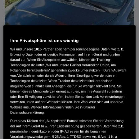
Ihre Privatsphäre ist uns wichtig
Wir und unsere
1015
Partner speichern personenbezogene Daten, wie z. B.
Browsing-Daten oder eindeutige Kennungen, auf Ihrem Gerät und greifen
darauf zu . Wenn Sie Akzeptieren auswählen, können die Tracking-
Technologien die unter „Wir und unsere Partner verarbeiten Daten, um
Folgendes bereitzustellen“ genannten Zwecke unterstützen. . Durch Auswahl
von Alle ablehnen oder durch Widerruf Ihrer Einwilligung werden diese
HONDA JAZZ 1.4 ES SPORT KLIMA, RADIOCD, LM-ALLWETTERRÄDER, PRIVACY
Technologien deaktiviert. Wenn Tracker deaktiviert sind, erscheinen
möglicherweise Inhalte und Anzeigen, die für Sie weniger relevant sind. Sie
können dieses Menü jederzeit erneut aufrufen, um Ihre Auswahl zu ändern
MWST. NICHT AUSWEISBAR
oder Ihre Einwilligung zu widerrufen, indem Sie auf den Link Voreinstellungen
3.900 €
verwalten unten auf der Webseite klicken. Ihre Wahl wirkt sich auf unsere/n
Website aus. Weitere Informationen finden Sie in unserer
Datenschutzerklärung.
Außenfarbe
crystal black pearl
Durch das Klicken des „Akzeptieren“-Buttons stimmen Sie der Verarbeitung
Kilometerstand
166.000 km
der auf Ihrem Gerät bzw. Ihrer Endeinrichtung gespeicherten Daten wie z.B.
persönlichen Identifikatoren oder IP-Adressen für die benannten
Kraftstoffart
Super
Verarbeitungszwecke gem. § 25 Abs. 1 TTDSG sowie Art. 6 Abs. 1 lit. a
Getriebe
Automatik