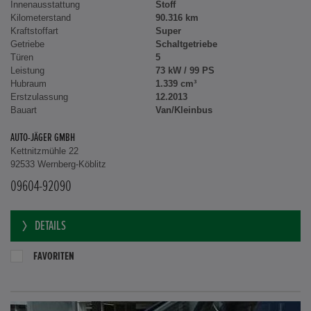
Innenausstattung
Stoff
Kilometerstand
90.316 km
Kraftstoffart
Super
Getriebe
Schaltgetriebe
Türen
5
Leistung
73 kW / 99 PS
Hubraum
1.339 cm³
Erstzulassung
12.2013
Bauart
Van/Kleinbus
AUTO-JÄGER GMBH
Kettnitzmühle 22
92533 Wernberg-Köblitz
09604-92090
DETAILS
FAVORITEN