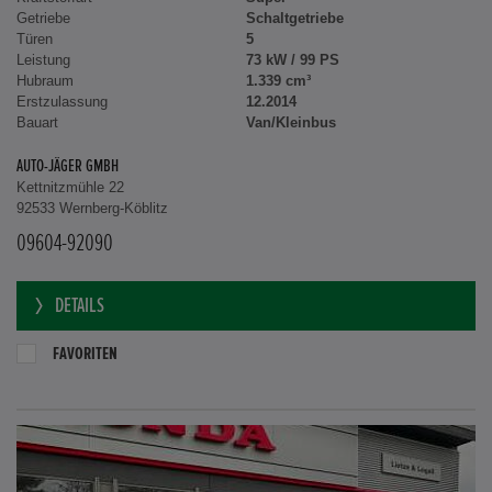
Getriebe
Schaltgetriebe
Türen
5
Leistung
73 kW / 99 PS
Hubraum
1.339 cm³
Erstzulassung
12.2014
Bauart
Van/Kleinbus
AUTO-JÄGER GMBH
Kettnitzmühle 22
92533 Wernberg-Köblitz
09604-92090
DETAILS
FAVORITEN