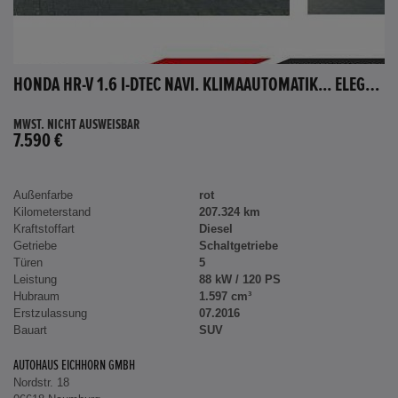
HONDA HR-V 1.6 I-DTEC NAVI. KLIMAAUTOMATIK... ELEGANCE
MWST. NICHT AUSWEISBAR
7.590 €
Außenfarbe
rot
Kilometerstand
207.324 km
Kraftstoffart
Diesel
Getriebe
Schaltgetriebe
Türen
5
Leistung
88 kW / 120 PS
Hubraum
1.597 cm³
Erstzulassung
07.2016
Bauart
SUV
AUTOHAUS EICHHORN GMBH
Nordstr. 18