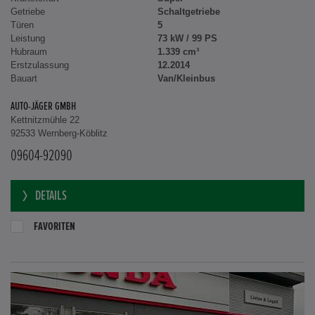
Getriebe
Schaltgetriebe
Türen
5
Leistung
73 kW / 99 PS
Hubraum
1.339 cm³
Erstzulassung
12.2014
Bauart
Van/Kleinbus
AUTO-JÄGER GMBH
Kettnitzmühle 22
92533 Wernberg-Köblitz
09604-92090
DETAILS
FAVORITEN