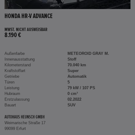
HONDA HR-V ADVANCE
MWST. NICHT AUSWEISBAR
8.190 €
Außenfarbe
METEOROID GRAY M.
Innenausstattung
Stoff
Kilometerstand
70.040 km
Kraftstoffart
Super
Getriebe
Automatik
Türen
5
Leistung
79 kW / 107 PS
Hubraum
0 cm³
Erstzulassung
02.2022
Bauart
SUV
AUTOHAUS HEUNSCH GMBH
Weimarische Straße 17
99099 Erfurt