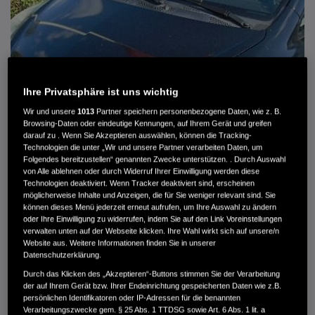
Ihre Privatsphäre ist uns wichtig
Wir und unsere
1013
Partner speichern personenbezogene Daten, wie z. B.
Browsing-Daten oder eindeutige Kennungen, auf Ihrem Gerät und greifen
darauf zu . Wenn Sie Akzeptieren auswählen, können die Tracking-
Technologien die unter „Wir und unsere Partner verarbeiten Daten, um
Folgendes bereitzustellen“ genannten Zwecke unterstützen. . Durch Auswahl
von Alle ablehnen oder durch Widerruf Ihrer Einwilligung werden diese
HONDA JAZZ 1.4 ES SPORT KLIMA, RADIOCD, LM-ALLWETTERRÄDER, PRIVACY
Technologien deaktiviert. Wenn Tracker deaktiviert sind, erscheinen
möglicherweise Inhalte und Anzeigen, die für Sie weniger relevant sind. Sie
können dieses Menü jederzeit erneut aufrufen, um Ihre Auswahl zu ändern
MWST. NICHT AUSWEISBAR
oder Ihre Einwilligung zu widerrufen, indem Sie auf den Link Voreinstellungen
3.900 €
verwalten unten auf der Webseite klicken. Ihre Wahl wirkt sich auf unsere/n
Website aus. Weitere Informationen finden Sie in unserer
Datenschutzerklärung.
Außenfarbe
crystal black pearl
Durch das Klicken des „Akzeptieren“-Buttons stimmen Sie der Verarbeitung
Kilometerstand
166.000 km
der auf Ihrem Gerät bzw. Ihrer Endeinrichtung gespeicherten Daten wie z.B.
persönlichen Identifikatoren oder IP-Adressen für die benannten
Kraftstoffart
Super
Verarbeitungszwecke gem. § 25 Abs. 1 TTDSG sowie Art. 6 Abs. 1 lit. a
Getriebe
Automatik