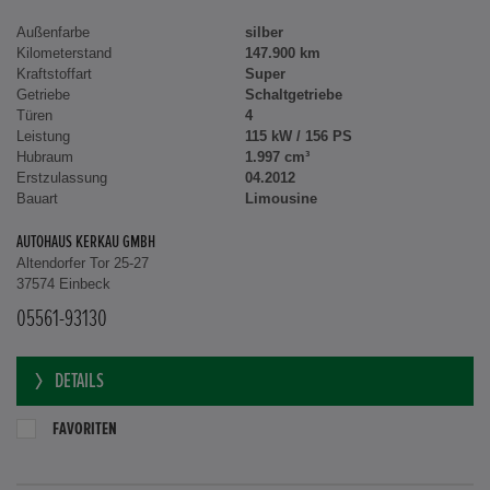
Außenfarbe
silber
Kilometerstand
147.900 km
Kraftstoffart
Super
Getriebe
Schaltgetriebe
Türen
4
Leistung
115 kW / 156 PS
Hubraum
1.997 cm³
Erstzulassung
04.2012
Bauart
Limousine
AUTOHAUS KERKAU GMBH
Altendorfer Tor 25-27
37574 Einbeck
05561-93130
DETAILS
FAVORITEN