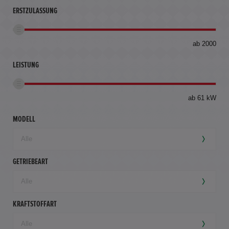
ERSTZULASSUNG
bis
ab 2000
360
km
LEISTUNG
ab 61 kW
MODELL
GETRIEBEART
KRAFTSTOFFART