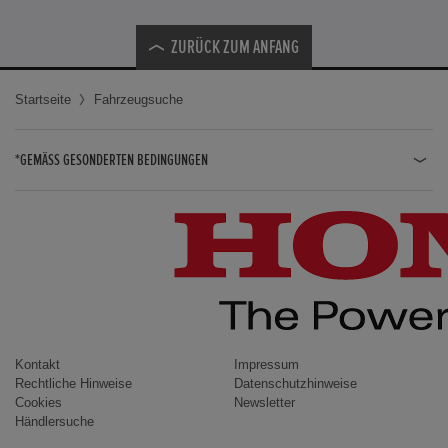
ZURÜCK ZUM ANFANG
Startseite
Fahrzeugsuche
*GEMÄSS GESONDERTEN BEDINGUNGEN
JAZZ HYBRID
JAZZ
CIVIC TYPE R
CIVIC HYBRID
CIVIC TOURER
CIVIC / CIVIC LIMOUSINE
Kontakt
Impressum
Rechtliche Hinweise
Datenschutzhinweise
INSIGHT
Cookies
Newsletter
Händlersuche
ACCORD