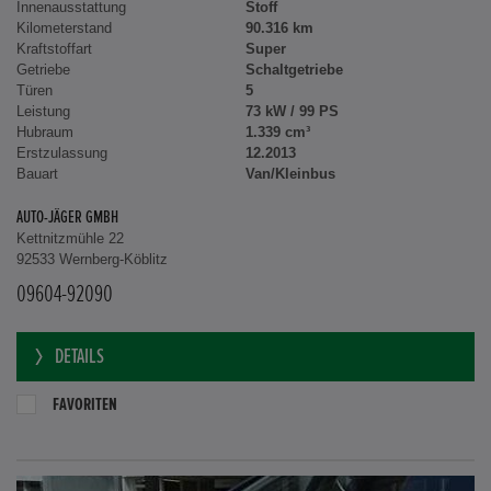
Innenausstattung
Stoff
Kilometerstand
90.316 km
Kraftstoffart
Super
Getriebe
Schaltgetriebe
Türen
5
Leistung
73 kW / 99 PS
Hubraum
1.339 cm³
Erstzulassung
12.2013
Bauart
Van/Kleinbus
AUTO-JÄGER GMBH
Kettnitzmühle 22
92533 Wernberg-Köblitz
09604-92090
DETAILS
FAVORITEN