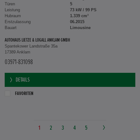
Türen
5
Leistung
73 kW / 99 PS
Hubraum
1.339 cm³
Erstzulassung
06.2015
Bauart
Limousine
AUTOHAUS LIETZE & LOGALL ANKLAM GMBH
Spantekower Landstraße 35a
17389 Anklam
03971-831098
DETAILS
FAVORITEN
1
2
3
4
5