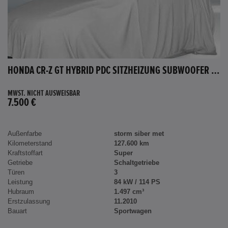
HONDA CR-Z GT HYBRID PDC SITZHEIZUNG SUBWOOFER BLUETOOTH
MWST. NICHT AUSWEISBAR
7.500 €
Außenfarbe
storm siber met
Kilometerstand
127.600 km
Kraftstoffart
Super
Getriebe
Schaltgetriebe
Türen
3
Leistung
84 kW / 114 PS
Hubraum
1.497 cm³
Erstzulassung
11.2010
Bauart
Sportwagen