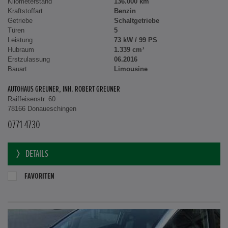
Kilometerstand
136.000 km
Kraftstoffart
Benzin
Getriebe
Schaltgetriebe
Türen
5
Leistung
73 kW / 99 PS
Hubraum
1.339 cm³
Erstzulassung
06.2016
Bauart
Limousine
AUTOHAUS GREUNER, INH. ROBERT GREUNER
Raiffeisenstr. 60
78166 Donaueschingen
0771 4730
DETAILS
FAVORITEN