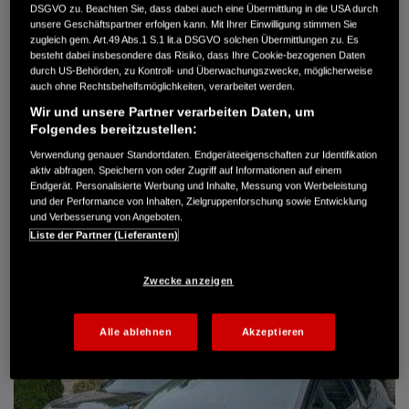
DSGVO zu. Beachten Sie, dass dabei auch eine Übermittlung in die USA durch
Türen
5
unsere Geschäftspartner erfolgen kann. Mit Ihrer Einwilligung stimmen Sie
Leistung
61 kW / 83 PS
zugleich gem. Art.49 Abs.1 S.1 lit.a DSGVO solchen Übermittlungen zu. Es
Hubraum
1.339 cm³
besteht dabei insbesondere das Risiko, dass Ihre Cookie-bezogenen Daten
Erstzulassung
10.2007
durch US-Behörden, zu Kontroll- und Überwachungszwecke, möglicherweise
Bauart
Limousine
auch ohne Rechtsbehelfsmöglichkeiten, verarbeitet werden.
Wir und unsere Partner verarbeiten Daten, um
AUTO HARKE GMBH
Folgendes bereitzustellen:
Randersweide 59-63
21035 Hamburg
Verwendung genauer Standortdaten. Endgeräteeigenschaften zur Identifikation
aktiv abfragen. Speichern von oder Zugriff auf Informationen auf einem
+49 40 735 935 0
Endgerät. Personalisierte Werbung und Inhalte, Messung von Werbeleistung
und der Performance von Inhalten, Zielgruppenforschung sowie Entwicklung
und Verbesserung von Angeboten.
DETAILS
Liste der Partner (Lieferanten)
FAVORITEN
Zwecke anzeigen
Alle ablehnen
Akzeptieren