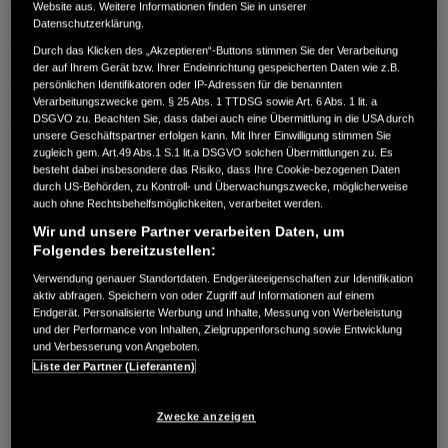
Website aus. Weitere Informationen finden Sie in unserer
Hubraum
1.798 cm³
Datenschutzerklärung.
Durch das Klicken des „Akzeptieren“-Buttons stimmen Sie der Verarbeitung
Erstzulassung
10.2014
der auf Ihrem Gerät bzw. Ihrer Endeinrichtung gespeicherten Daten wie z.B.
persönlichen Identifikatoren oder IP-Adressen für die benannten
Verarbeitungszwecke gem. § 25 Abs. 1 TTDSG sowie Art. 6 Abs. 1 lit. a
Bauart
Kombi
DSGVO zu. Beachten Sie, dass dabei auch eine Übermittlung in die USA durch
unsere Geschäftspartner erfolgen kann. Mit Ihrer Einwilligung stimmen Sie
AUTOHAUS ROSCHER BAUTZEN GMBH
zugleich gem. Art.49 Abs.1 S.1 lit.a DSGVO solchen Übermittlungen zu. Es
Neusalzaer Straße 63
besteht dabei insbesondere das Risiko, dass Ihre Cookie-bezogenen Daten
02625 Bautzen
durch US-Behörden, zu Kontroll- und Überwachungszwecke, möglicherweise
auch ohne Rechtsbehelfsmöglichkeiten, verarbeitet werden.
RUFEN SIE UNS AN:
Wir und unsere Partner verarbeiten Daten, um
0359131310
Folgendes bereitzustellen:
Verwendung genauer Standortdaten. Endgeräteeigenschaften zur Identifikation
aktiv abfragen. Speichern von oder Zugriff auf Informationen auf einem
Route planen
Endgerät. Personalisierte Werbung und Inhalte, Messung von Werbeleistung
Händlerbestand anzeigen
und der Performance von Inhalten, Zielgruppenforschung sowie Entwicklung
und Verbesserung von Angeboten.
Dealer Website anzeigen
Liste der Partner (Lieferanten)
Händler kontaktieren
Zwecke anzeigen
E-MAIL-ANFRAGE