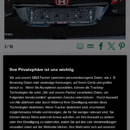
4 / 16
Außenfarbe
CRYSTAL BLACK
Ihre Privatsphäre ist uns wichtig
Wir und unsere
1013
Partner speichern personenbezogene Daten, wie z. B.
Kilometerstand
82.300 km
Browsing-Daten oder eindeutige Kennungen, auf Ihrem Gerät und greifen
darauf zu . Wenn Sie Akzeptieren auswählen, können die Tracking-
Kraftstoffart
Benzin
Technologien die unter „Wir und unsere Partner verarbeiten Daten, um
Folgendes bereitzustellen“ genannten Zwecke unterstützen. . Durch Auswahl
Getriebe
Automatik
von Alle ablehnen oder durch Widerruf Ihrer Einwilligung werden diese
Technologien deaktiviert. Wenn Tracker deaktiviert sind, erscheinen
möglicherweise Inhalte und Anzeigen, die für Sie weniger relevant sind. Sie
Türen
4
können dieses Menü jederzeit erneut aufrufen, um Ihre Auswahl zu ändern
oder Ihre Einwilligung zu widerrufen, indem Sie auf den Link Voreinstellungen
Leistung
104 kW / 141 PS
verwalten unten auf der Webseite klicken. Ihre Wahl wirkt sich auf unsere/n