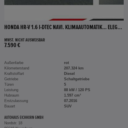
HONDA HR-V 1.6 I-DTEC NAVI. KLIMAAUTOMATIK... ELEGANCE
MWST. NICHT AUSWEISBAR
7.590 €
Außenfarbe
rot
Kilometerstand
207.324 km
Kraftstoffart
Diesel
Getriebe
Schaltgetriebe
Türen
5
Leistung
88 kW / 120 PS
Hubraum
1.597 cm³
Erstzulassung
07.2016
Bauart
SUV
AUTOHAUS EICHHORN GMBH
Nordstr. 18