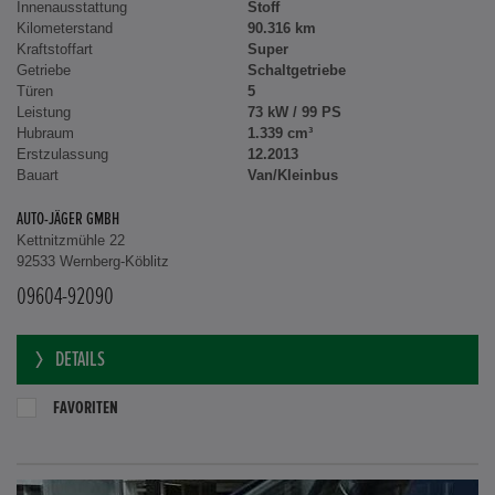
Innenausstattung
Stoff
Kilometerstand
90.316 km
Kraftstoffart
Super
Getriebe
Schaltgetriebe
Türen
5
Leistung
73 kW / 99 PS
Hubraum
1.339 cm³
Erstzulassung
12.2013
Bauart
Van/Kleinbus
AUTO-JÄGER GMBH
Kettnitzmühle 22
92533 Wernberg-Köblitz
09604-92090
DETAILS
FAVORITEN