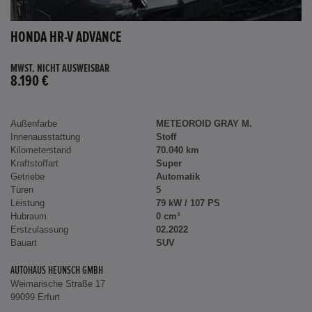
HONDA HR-V ADVANCE
MWST. NICHT AUSWEISBAR
8.190 €
Außenfarbe
METEOROID GRAY M.
Innenausstattung
Stoff
Kilometerstand
70.040 km
Kraftstoffart
Super
Getriebe
Automatik
Türen
5
Leistung
79 kW / 107 PS
Hubraum
0 cm³
Erstzulassung
02.2022
Bauart
SUV
AUTOHAUS HEUNSCH GMBH
Weimarische Straße 17
99099 Erfurt