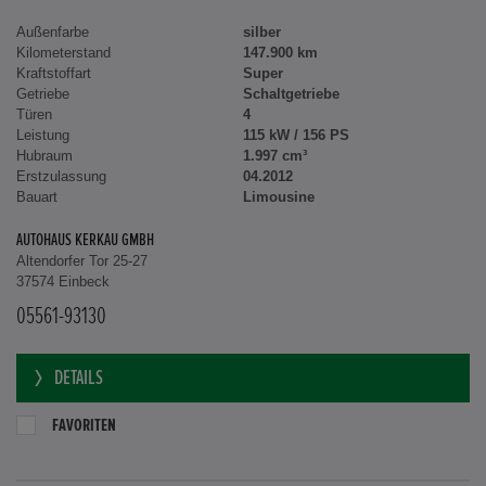
Außenfarbe
silber
Kilometerstand
147.900 km
Kraftstoffart
Super
Getriebe
Schaltgetriebe
Türen
4
Leistung
115 kW / 156 PS
Hubraum
1.997 cm³
Erstzulassung
04.2012
Bauart
Limousine
AUTOHAUS KERKAU GMBH
Altendorfer Tor 25-27
37574 Einbeck
05561-93130
DETAILS
FAVORITEN