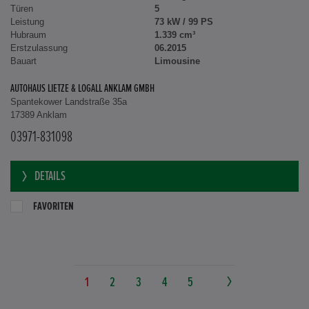
Türen
5
Leistung
73 kW / 99 PS
Hubraum
1.339 cm³
Erstzulassung
06.2015
Bauart
Limousine
AUTOHAUS LIETZE & LOGALL ANKLAM GMBH
Spantekower Landstraße 35a
17389 Anklam
03971-831098
DETAILS
FAVORITEN
1
2
3
4
5