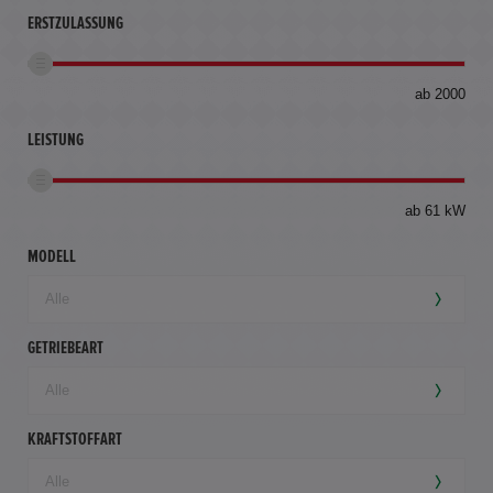
ERSTZULASSUNG
bis
ab 2000
360
km
LEISTUNG
ab 61 kW
MODELL
GETRIEBEART
KRAFTSTOFFART