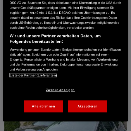
DSGVO zu. Beachten Sie, dass dabei auch eine Übermittlung in die USA durch
Türen
5
unsere Geschäftspartner erfolgen kann. Mit Ihrer Einwilligung stimmen Sie
Leistung
61 kW / 83 PS
zugleich gem. Art.49 Abs.1 S.1 lit.a DSGVO solchen Übermittlungen zu. Es
Hubraum
1.339 cm³
besteht dabei insbesondere das Risiko, dass Ihre Cookie-bezogenen Daten
Erstzulassung
10.2007
durch US-Behörden, zu Kontroll- und Überwachungszwecke, möglicherweise
Bauart
Limousine
auch ohne Rechtsbehelfsmöglichkeiten, verarbeitet werden.
Wir und unsere Partner verarbeiten Daten, um
AUTO HARKE GMBH
Folgendes bereitzustellen:
Randersweide 59-63
21035 Hamburg
Verwendung genauer Standortdaten. Endgeräteeigenschaften zur Identifikation
aktiv abfragen. Speichern von oder Zugriff auf Informationen auf einem
+49 40 735 935 0
Endgerät. Personalisierte Werbung und Inhalte, Messung von Werbeleistung
und der Performance von Inhalten, Zielgruppenforschung sowie Entwicklung
und Verbesserung von Angeboten.
DETAILS
Liste der Partner (Lieferanten)
FAVORITEN
Zwecke anzeigen
Alle ablehnen
Akzeptieren