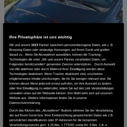
Ihre Privatsphäre ist uns wichtig
Wir und unsere
1013
Partner speichern personenbezogene Daten, wie z. B.
Browsing-Daten oder eindeutige Kennungen, auf Ihrem Gerät und greifen
darauf zu . Wenn Sie Akzeptieren auswählen, können die Tracking-
Technologien die unter „Wir und unsere Partner verarbeiten Daten, um
Folgendes bereitzustellen“ genannten Zwecke unterstützen. . Durch Auswahl
von Alle ablehnen oder durch Widerruf Ihrer Einwilligung werden diese
HONDA JAZZ 1.4 ES SPORT KLIMA, RADIOCD, LM-ALLWETTERRÄDER, PRIVACY
Technologien deaktiviert. Wenn Tracker deaktiviert sind, erscheinen
möglicherweise Inhalte und Anzeigen, die für Sie weniger relevant sind. Sie
können dieses Menü jederzeit erneut aufrufen, um Ihre Auswahl zu ändern
MWST. NICHT AUSWEISBAR
oder Ihre Einwilligung zu widerrufen, indem Sie auf den Link Voreinstellungen
3.900 €
verwalten unten auf der Webseite klicken. Ihre Wahl wirkt sich auf unsere/n
Website aus. Weitere Informationen finden Sie in unserer
Datenschutzerklärung.
Außenfarbe
crystal black pearl
Durch das Klicken des „Akzeptieren“-Buttons stimmen Sie der Verarbeitung
Kilometerstand
166.000 km
der auf Ihrem Gerät bzw. Ihrer Endeinrichtung gespeicherten Daten wie z.B.
persönlichen Identifikatoren oder IP-Adressen für die benannten
Kraftstoffart
Super
Verarbeitungszwecke gem. § 25 Abs. 1 TTDSG sowie Art. 6 Abs. 1 lit. a
Getriebe
Automatik