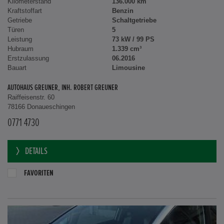
Kilometerstand
136.000 km
Kraftstoffart
Benzin
Getriebe
Schaltgetriebe
Türen
5
Leistung
73 kW / 99 PS
Hubraum
1.339 cm³
Erstzulassung
06.2016
Bauart
Limousine
AUTOHAUS GREUNER, INH. ROBERT GREUNER
Raiffeisenstr. 60
78166 Donaueschingen
0771 4730
DETAILS
FAVORITEN