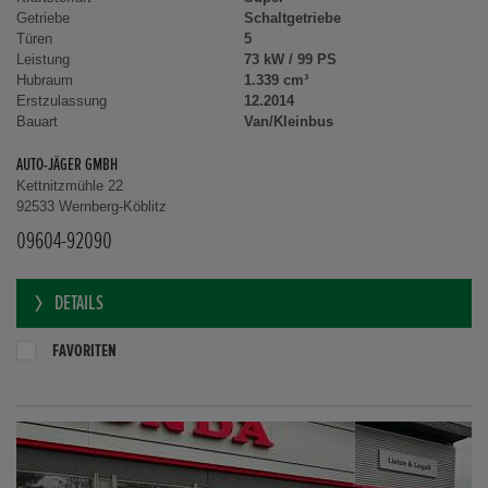
Getriebe
Schaltgetriebe
Türen
5
Leistung
73 kW / 99 PS
Hubraum
1.339 cm³
Erstzulassung
12.2014
Bauart
Van/Kleinbus
AUTO-JÄGER GMBH
Kettnitzmühle 22
92533 Wernberg-Köblitz
09604-92090
DETAILS
FAVORITEN