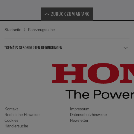
ZURÜCK ZUM ANFANG
Startseite
Fahrzeugsuche
*GEMÄSS GESONDERTEN BEDINGUNGEN
JAZZ HYBRID
JAZZ
CIVIC TYPE R
CIVIC HYBRID
CIVIC TOURER
CIVIC / CIVIC LIMOUSINE
Kontakt
Impressum
Rechtliche Hinweise
Datenschutzhinweise
INSIGHT
Cookies
Newsletter
Händlersuche
ACCORD