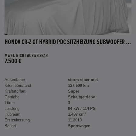
HONDA CR-Z GT HYBRID PDC SITZHEIZUNG SUBWOOFER BLUETOOTH
MWST. NICHT AUSWEISBAR
7.500 €
Außenfarbe
storm siber met
Kilometerstand
127.600 km
Kraftstoffart
Super
Getriebe
Schaltgetriebe
Türen
3
Leistung
84 kW / 114 PS
Hubraum
1.497 cm³
Erstzulassung
11.2010
Bauart
Sportwagen