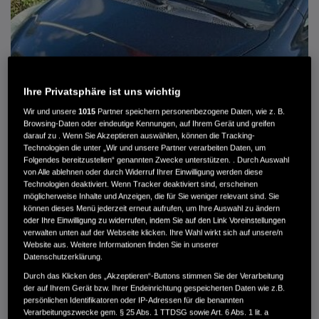
Ihre Privatsphäre ist uns wichtig
Wir und unsere
1015
Partner speichern personenbezogene Daten, wie z. B.
Browsing-Daten oder eindeutige Kennungen, auf Ihrem Gerät und greifen
darauf zu . Wenn Sie Akzeptieren auswählen, können die Tracking-
Technologien die unter „Wir und unsere Partner verarbeiten Daten, um
Folgendes bereitzustellen“ genannten Zwecke unterstützen. . Durch Auswahl
von Alle ablehnen oder durch Widerruf Ihrer Einwilligung werden diese
Technologien deaktiviert. Wenn Tracker deaktiviert sind, erscheinen
HONDA JAZZ 1.4 ES SPORT KLIMA, RADIOCD, LM-ALLWETTERRÄDER, PRIVACY
möglicherweise Inhalte und Anzeigen, die für Sie weniger relevant sind. Sie
können dieses Menü jederzeit erneut aufrufen, um Ihre Auswahl zu ändern
MWST. NICHT AUSWEISBAR
oder Ihre Einwilligung zu widerrufen, indem Sie auf den Link Voreinstellungen
3.900 €
verwalten unten auf der Webseite klicken. Ihre Wahl wirkt sich auf unsere/n
Website aus. Weitere Informationen finden Sie in unserer
Datenschutzerklärung.
Durch das Klicken des „Akzeptieren“-Buttons stimmen Sie der Verarbeitung
Außenfarbe
crystal black pearl
der auf Ihrem Gerät bzw. Ihrer Endeinrichtung gespeicherten Daten wie z.B.
Kilometerstand
166.000 km
persönlichen Identifikatoren oder IP-Adressen für die benannten
Kraftstoffart
Super
Verarbeitungszwecke gem. § 25 Abs. 1 TTDSG sowie Art. 6 Abs. 1 lit. a
Getriebe
Automatik