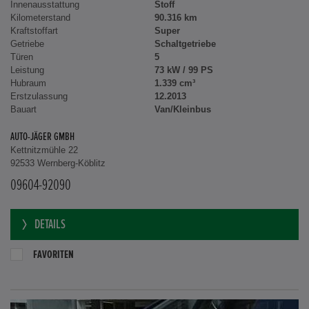
Innenausstattung
Stoff
Kilometerstand
90.316 km
Kraftstoffart
Super
Getriebe
Schaltgetriebe
Türen
5
Leistung
73 kW / 99 PS
Hubraum
1.339 cm³
Erstzulassung
12.2013
Bauart
Van/Kleinbus
AUTO-JÄGER GMBH
Kettnitzmühle 22
92533 Wernberg-Köblitz
09604-92090
DETAILS
FAVORITEN