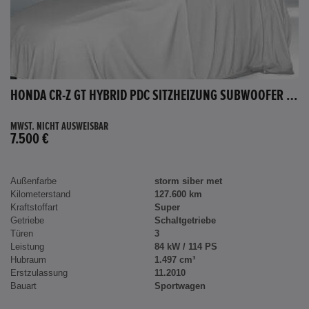
HONDA CR-Z GT HYBRID PDC SITZHEIZUNG SUBWOOFER BLUETOOTH
MWST. NICHT AUSWEISBAR
7.500 €
Außenfarbe
storm siber met
Kilometerstand
127.600 km
Kraftstoffart
Super
Getriebe
Schaltgetriebe
Türen
3
Leistung
84 kW / 114 PS
Hubraum
1.497 cm³
Erstzulassung
11.2010
Bauart
Sportwagen