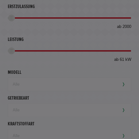
ERSTZULASSUNG
bis
ab 2000
360
km
LEISTUNG
ab 61 kW
MODELL
GETRIEBEART
KRAFTSTOFFART