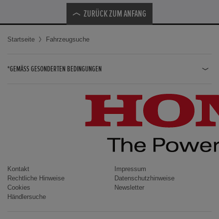
ZURÜCK ZUM ANFANG
Startseite
Fahrzeugsuche
*GEMÄSS GESONDERTEN BEDINGUNGEN
JAZZ HYBRID
JAZZ
CIVIC TYPE R
CIVIC HYBRID
CIVIC TOURER
CIVIC / CIVIC LIMOUSINE
Kontakt
Impressum
Rechtliche Hinweise
Datenschutzhinweise
INSIGHT
Cookies
Newsletter
Händlersuche
ACCORD
HR-V