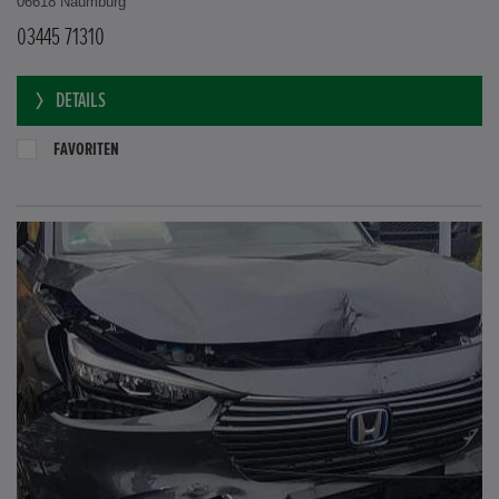
06618 Naumburg
03445 71310
DETAILS
FAVORITEN