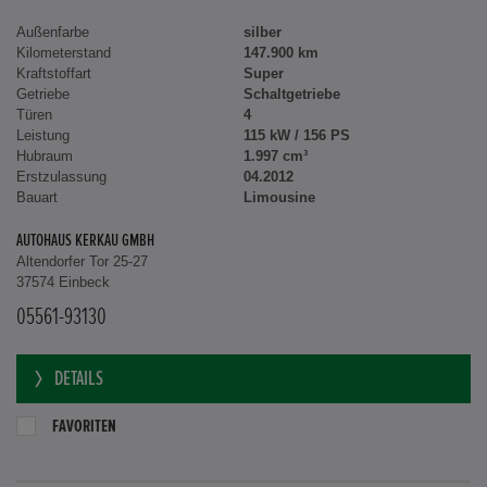
Außenfarbe
silber
Kilometerstand
147.900 km
Kraftstoffart
Super
Getriebe
Schaltgetriebe
Türen
4
Leistung
115 kW / 156 PS
Hubraum
1.997 cm³
Erstzulassung
04.2012
Bauart
Limousine
AUTOHAUS KERKAU GMBH
Altendorfer Tor 25-27
37574 Einbeck
05561-93130
DETAILS
FAVORITEN