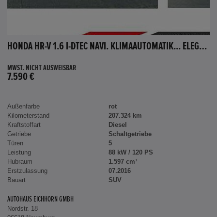
HONDA HR-V 1.6 I-DTEC NAVI. KLIMAAUTOMATIK... ELEGANCE
MWST. NICHT AUSWEISBAR
7.590 €
Außenfarbe
rot
Kilometerstand
207.324 km
Kraftstoffart
Diesel
Getriebe
Schaltgetriebe
Türen
5
Leistung
88 kW / 120 PS
Hubraum
1.597 cm³
Erstzulassung
07.2016
Bauart
SUV
AUTOHAUS EICHHORN GMBH
Nordstr. 18