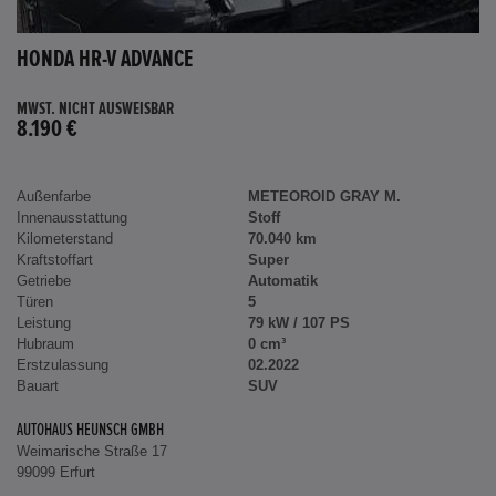
HONDA HR-V ADVANCE
MWST. NICHT AUSWEISBAR
8.190 €
Außenfarbe
METEOROID GRAY M.
Innenausstattung
Stoff
Kilometerstand
70.040 km
Kraftstoffart
Super
Getriebe
Automatik
Türen
5
Leistung
79 kW / 107 PS
Hubraum
0 cm³
Erstzulassung
02.2022
Bauart
SUV
AUTOHAUS HEUNSCH GMBH
Weimarische Straße 17
99099 Erfurt