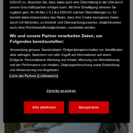
DSGVO zu. Beachten Sie, dass dabei auch eine Übermittlung in die USA durch
Türen
5
unsere Geschäftspartner erfolgen kann. Mit Ihrer Einwilligung stimmen Sie
Leistung
61 kW / 83 PS
zugleich gem. Art.49 Abs.1 S.1 lit.a DSGVO solchen Übermittlungen zu. Es
Hubraum
1.339 cm³
besteht dabei insbesondere das Risiko, dass Ihre Cookie-bezogenen Daten
Erstzulassung
10.2007
durch US-Behörden, zu Kontroll- und Überwachungszwecke, möglicherweise
Bauart
Limousine
auch ohne Rechtsbehelfsmöglichkeiten, verarbeitet werden.
Wir und unsere Partner verarbeiten Daten, um
AUTO HARKE GMBH
Folgendes bereitzustellen:
Randersweide 59-63
Verwendung genauer Standortdaten. Endgeräteeigenschaften zur Identifikation
21035 Hamburg
aktiv abfragen. Speichern von oder Zugriff auf Informationen auf einem
+49 40 735 935 0
Endgerät. Personalisierte Werbung und Inhalte, Messung von Werbeleistung
und der Performance von Inhalten, Zielgruppenforschung sowie Entwicklung
und Verbesserung von Angeboten.
Liste der Partner (Lieferanten)
DETAILS
FAVORITEN
Zwecke anzeigen
Alle ablehnen
Akzeptieren