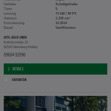
Getriebe
Schaltgetriebe
Türen
5
Leistung
73 kW / 99 PS
Hubraum
1.339 cm³
Erstzulassung
12.2014
Bauart
Van/Kleinbus
AUTO-JÄGER GMBH
Kettnitzmühle 22
92533 Wernberg-Köblitz
09604-92090
DETAILS
FAVORITEN