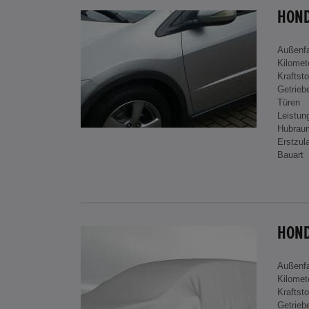
HOND
Außenf
Kilomet
Kraftsto
Getrieb
Türen
Leistun
Hubrau
Erstzul
Bauart
Außenf
Kilomet
Kraftsto
Getrieb