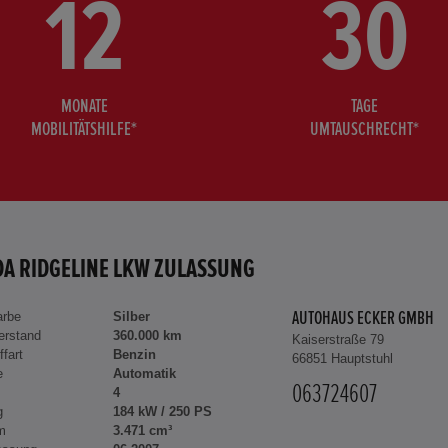
12
30
MONATE
TAGE
MOBILITÄTSHILFE*
UMTAUSCHRECHT*
A RIDGELINE LKW ZULASSUNG
arbe
Silber
AUTOHAUS ECKER GMBH
erstand
360.000 km
Kaiserstraße 79
ffart
Benzin
66851 Hauptstuhl
e
Automatik
063724607
4
g
184 kW / 250 PS
m
3.471 cm³