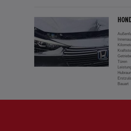
HOND
Außenf
Innenau
Kilomet
Kraftsto
Getrieb
Türen
Leistun
Hubrau
Erstzul
Bauart