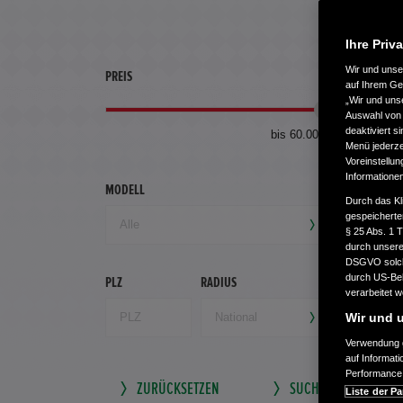
Ihre Priv
Wir und uns
PREIS
ERSTZU
auf Ihrem Ge
„Wir und uns
Auswahl von 
deaktiviert s
bis 60.000 €
Menü jederzei
Voreinstellun
Informatione
MODELL
GETRIEB
Durch das Kl
gespeicherte
§ 25 Abs. 1 
durch unsere 
DSGVO solche
durch US-Beh
PLZ
RADIUS
verarbeitet 
Wir und u
Verwendung g
auf Informat
Performance 
ZURÜCKSETZEN
SUCHE SPEICHERN
Liste der Pa