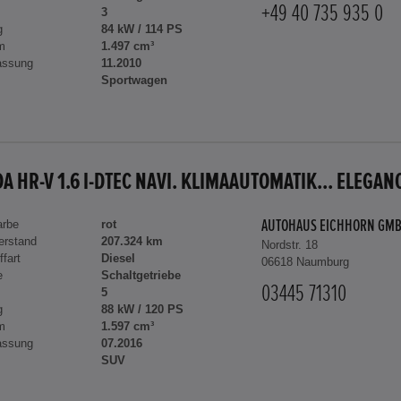
+49 40 735 935 0
3
g
84 kW / 114 PS
m
1.497 cm³
assung
11.2010
Sportwagen
A HR-V 1.6 I-DTEC NAVI. KLIMAAUTOMATIK... ELEGAN
arbe
rot
AUTOHAUS EICHHORN GM
erstand
207.324 km
Nordstr. 18
ffart
Diesel
06618 Naumburg
e
Schaltgetriebe
03445 71310
5
g
88 kW / 120 PS
m
1.597 cm³
assung
07.2016
SUV