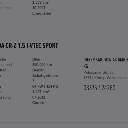
m
1.339 cm³
assung
10.2007
Limousine
A CR-Z 1.5 I-VTEC SPORT
arbe
Blau
DIETER STACHOWIAK GMBH
erstand
250.000 km
KG
ffart
Benzin
Potsdamer Str. 9a
e
Schaltgetriebe
15711 Königs Wusterhaus
3
g
84 kW / 114 PS
03375 / 24260
m
1.497 cm³
assung
07.2011
Coupé