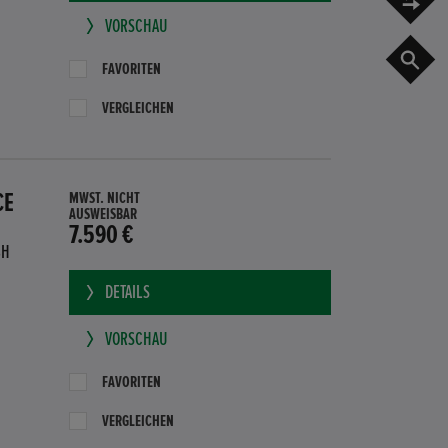
VORSCHAU
G
FAVORITEN
VERGLEICHEN
CE
MWST. NICHT
AUSWEISBAR
7.590 €
BH
DETAILS
VORSCHAU
FAVORITEN
VERGLEICHEN