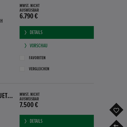
MWST. NICHT
AUSWEISBAR
6.790 €
BH
DETAILS
VORSCHAU
FAVORITEN
VERGLEICHEN
HONDA CR-Z GT HYBRID PDC SITZHEIZUNG SUBWOOFER BLUETOOTH
MWST. NICHT
AUSWEISBAR
7.500 €
F
DETAILS
V