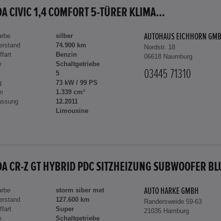
A CIVIC 1,4 COMFORT 5-TÜRER KLIMA...
arbe
silber
AUTOHAUS EICHHORN GM
erstand
74.900 km
Nordstr. 18
ffart
Benzin
06618 Naumburg
e
Schaltgetriebe
03445 71310
5
g
73 kW / 99 PS
m
1.339 cm³
assung
12.2011
Limousine
arbe
storm siber met
AUTO HARKE GMBH
erstand
127.600 km
Randersweide 59-63
ffart
Super
21035 Hamburg
e
Schaltgetriebe