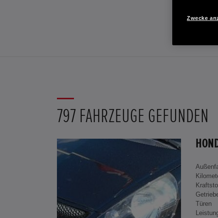
Zwecke an
797 FAHRZEUGE GEFUNDEN
Außenf
Kilomet
Kraftsto
Getrieb
Türen
Leistun