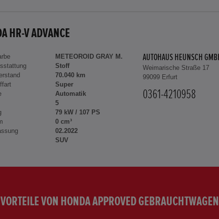
A HR-V ADVANCE
arbe
METEOROID GRAY M.
AUTOHAUS HEUNSCH GMB
sstattung
Stoff
Weimarische Straße 17
erstand
70.040 km
99099 Erfurt
ffart
Super
0361-4210958
e
Automatik
5
g
79 kW / 107 PS
m
0 cm³
assung
02.2022
SUV
VORTEILE VON HONDA APPROVED GEBRAUCHTWAGEN