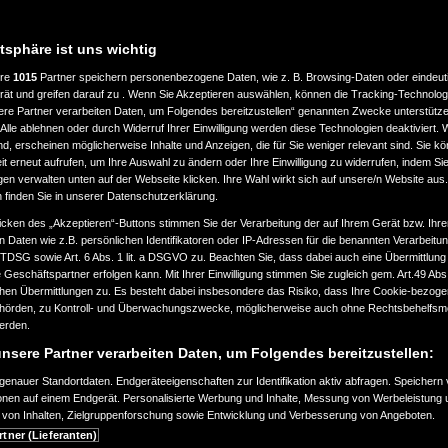
atsphäre ist uns wichtig
ere
1015
Partner speichern personenbezogene Daten, wie z. B. Browsing-Daten oder eindeu
LASSUNG
LEISTUNG
rät und greifen darauf zu . Wenn Sie Akzeptieren auswählen, können die Tracking-Technologi
ere Partner verarbeiten Daten, um Folgendes bereitzustellen“ genannten Zwecke unterstütze
Alle ablehnen oder durch Widerruf Ihrer Einwilligung werden diese Technologien deaktiviert.
bis
ind, erscheinen möglicherweise Inhalte und Anzeigen, die für Sie weniger relevant sind. Sie k
ab 2000
a
360.000
t erneut aufrufen, um Ihre Auswahl zu ändern oder Ihre Einwilligung zu widerrufen, indem Sie
km
gen verwalten unten auf der Webseite klicken. Ihre Wahl wirkt sich auf unsere/n Website aus
n finden Sie in unserer Datenschutzerklärung.
EART
KRAFTSTOFFART
icken des „Akzeptieren“-Buttons stimmen Sie der Verarbeitung der auf Ihrem Gerät bzw. Ihre
n Daten wie z.B. persönlichen Identifikatoren oder IP-Adressen für die benannten Verarbei
TTDSG sowie Art. 6 Abs. 1 lit. a DSGVO zu. Beachten Sie, dass dabei auch eine Übermittlung
Geschäftspartner erfolgen kann. Mit Ihrer Einwilligung stimmen Sie zugleich gem. Art.49 Abs.1
n Übermittlungen zu. Es besteht dabei insbesondere das Risiko, dass Ihre Cookie-bezog
örden, zu Kontroll- und Überwachungszwecke, möglicherweise auch ohne Rechtsbehelfsmö
EURONORM
werden.
nsere Partner verarbeiten Daten, um Folgendes bereitzustellen:
enauer Standortdaten. Endgeräteeigenschaften zur Identifikation aktiv abfragen. Speichern 
ionen auf einem Endgerät. Personalisierte Werbung und Inhalte, Messung von Werbeleistung 
von Inhalten, Zielgruppenforschung sowie Entwicklung und Verbesserung von Angeboten.
SUCHAUFTRAG ERSTELLEN
rtner (Lieferanten)