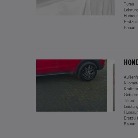
Türen
Leistun
Hubrau
Erstzul
Bauart
HOND
Außenf
Kilomet
Kraftsto
Getrieb
Türen
Leistun
Hubrau
Erstzul
Bauart