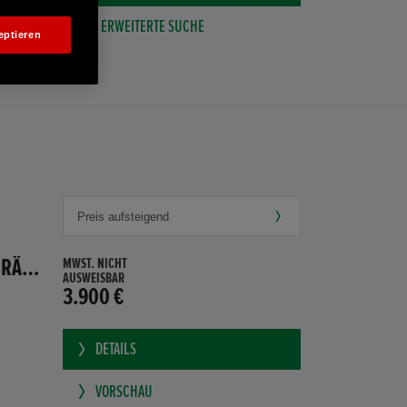
ERWEITERTE SUCHE
eptieren
HONDA JAZZ 1.4 ES SPORT KLIMA, RADIOCD, LM-ALLWETTERRÄDER, PRIVACY
MWST. NICHT
AUSWEISBAR
3.900 €
DETAILS
VORSCHAU