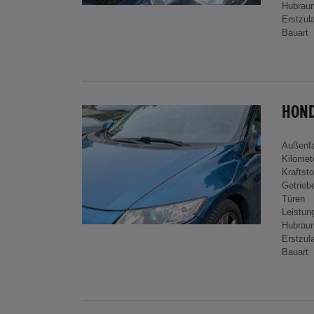
Hubrau
Erstzul
Bauart
HOND
Außenf
Kilomet
Kraftsto
Getrieb
Türen
Leistun
Hubrau
Erstzul
Bauart