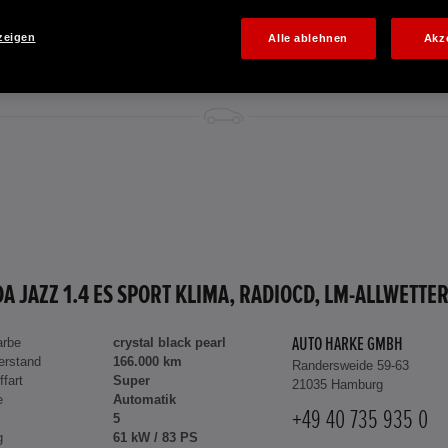
zeigen
Alle ablehnen
Akz
arbe
crystal black pearl
AUTO HARKE GMBH
erstand
166.000 km
Randersweide 59-63
ffart
Super
21035 Hamburg
e
Automatik
+49 40 735 935 0
5
g
61 kW / 83 PS