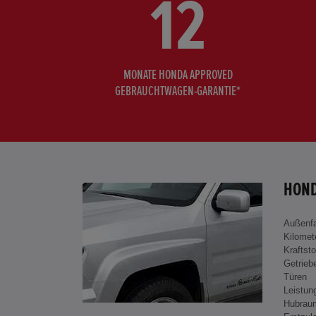
12
MONATE HONDA APPROVED
GEBRAUCHTWAGEN-GARANTIE*
HOND
Außenf
Kilomet
Kraftsto
Getrieb
Türen
Leistun
Hubrau