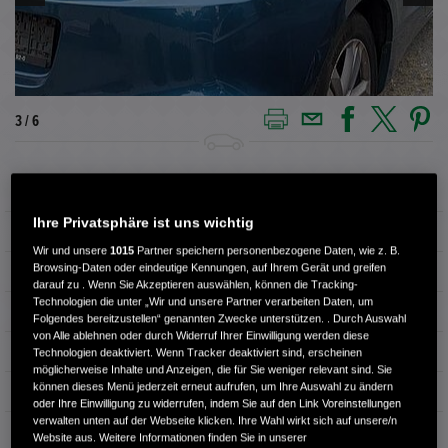
3 / 6
Außenfarbe
Blau
Ihre Privatsphäre ist uns wichtig
Kilometerstand
250.000 km
Wir und unsere
1015
Partner speichern personenbezogene Daten, wie z. B.
Browsing-Daten oder eindeutige Kennungen, auf Ihrem Gerät und greifen
Kraftstoffart
Benzin
darauf zu . Wenn Sie Akzeptieren auswählen, können die Tracking-
Technologien die unter „Wir und unsere Partner verarbeiten Daten, um
Getriebe
Schaltgetriebe
Folgendes bereitzustellen“ genannten Zwecke unterstützen. . Durch Auswahl
von Alle ablehnen oder durch Widerruf Ihrer Einwilligung werden diese
Türen
3
Technologien deaktiviert. Wenn Tracker deaktiviert sind, erscheinen
möglicherweise Inhalte und Anzeigen, die für Sie weniger relevant sind. Sie
können dieses Menü jederzeit erneut aufrufen, um Ihre Auswahl zu ändern
Leistung
84 kW / 114 PS
oder Ihre Einwilligung zu widerrufen, indem Sie auf den Link Voreinstellungen
verwalten unten auf der Webseite klicken. Ihre Wahl wirkt sich auf unsere/n
Hubraum
1.497 cm³
Website aus. Weitere Informationen finden Sie in unserer