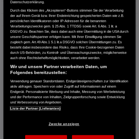
Datenschutzerklärung.
Erstzulassung
07.2011
Durch das Klicken des „Akzeptieren“-Buttons stimmen Sie der Verarbeitung
der auf Ihrem Gerät bzw. Ihrer Endeinrichtung gespeicherten Daten wie z.B.
Bauart
Coupé
persönlichen Identifikatoren oder IP-Adressen für die benannten
Verarbeitungszwecke gem. § 25 Abs. 1 TTDSG sowie Art. 6 Abs. 1 lit. a
DSGVO zu. Beachten Sie, dass dabei auch eine Übermittlung in die USA durch
DIETER STACHOWIAK GMBH & CO. KG
unsere Geschäftspartner erfolgen kann. Mit Ihrer Einwilligung stimmen Sie
Potsdamer Str. 9a
zugleich gem. Art.49 Abs.1 S.1 lit.a DSGVO solchen Übermittlungen zu. Es
15711 Königs Wusterhausen
besteht dabei insbesondere das Risiko, dass Ihre Cookie-bezogenen Daten
durch US-Behörden, zu Kontroll- und Überwachungszwecke, möglicherweise
RUFEN SIE UNS AN:
auch ohne Rechtsbehelfsmöglichkeiten, verarbeitet werden.
03375 / 24260
Wir und unsere Partner verarbeiten Daten, um
Folgendes bereitzustellen:
Route planen
Verwendung genauer Standortdaten. Endgeräteeigenschaften zur Identifikation
aktiv abfragen. Speichern von oder Zugriff auf Informationen auf einem
Händlerbestand anzeigen
Endgerät. Personalisierte Werbung und Inhalte, Messung von Werbeleistung
Händler kontaktieren
und der Performance von Inhalten, Zielgruppenforschung sowie Entwicklung
und Verbesserung von Angeboten.
Liste der Partner (Lieferanten)
E-MAIL-ANFRAGE
Zwecke anzeigen
PROBEFAHRT VEREINBAREN