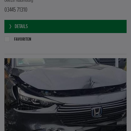
06618 Naumburg
03445 71310
DETAILS
FAVORITEN