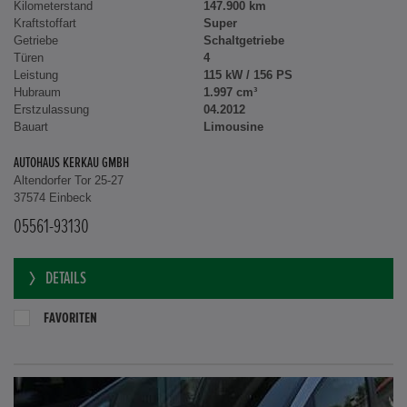
Kilometerstand
147.900 km
Kraftstoffart
Super
Getriebe
Schaltgetriebe
Türen
4
Leistung
115 kW / 156 PS
Hubraum
1.997 cm³
Erstzulassung
04.2012
Bauart
Limousine
AUTOHAUS KERKAU GMBH
Altendorfer Tor 25-27
37574 Einbeck
05561-93130
DETAILS
FAVORITEN