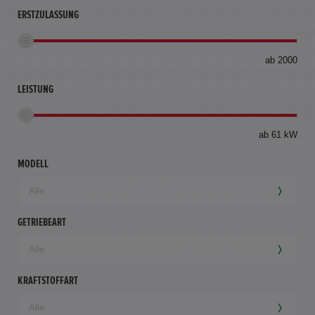
ERSTZULASSUNG
bis
ab 2000
360
km
LEISTUNG
ab 61 kW
MODELL
GETRIEBEART
KRAFTSTOFFART