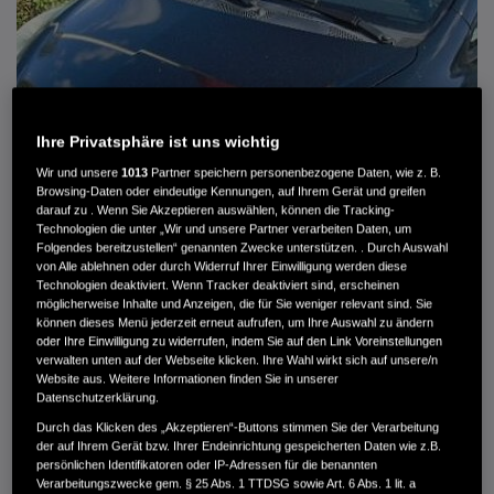
Ihre Privatsphäre ist uns wichtig
Wir und unsere
1013
Partner speichern personenbezogene Daten, wie z. B.
Browsing-Daten oder eindeutige Kennungen, auf Ihrem Gerät und greifen
darauf zu . Wenn Sie Akzeptieren auswählen, können die Tracking-
Technologien die unter „Wir und unsere Partner verarbeiten Daten, um
Folgendes bereitzustellen“ genannten Zwecke unterstützen. . Durch Auswahl
von Alle ablehnen oder durch Widerruf Ihrer Einwilligung werden diese
Technologien deaktiviert. Wenn Tracker deaktiviert sind, erscheinen
HONDA JAZZ 1.4 ES SPORT KLIMA, RADIOCD, LM-ALLWETTERRÄDER, PRIVACY
möglicherweise Inhalte und Anzeigen, die für Sie weniger relevant sind. Sie
können dieses Menü jederzeit erneut aufrufen, um Ihre Auswahl zu ändern
MWST. NICHT AUSWEISBAR
oder Ihre Einwilligung zu widerrufen, indem Sie auf den Link Voreinstellungen
3.900 €
verwalten unten auf der Webseite klicken. Ihre Wahl wirkt sich auf unsere/n
Website aus. Weitere Informationen finden Sie in unserer
Datenschutzerklärung.
Durch das Klicken des „Akzeptieren“-Buttons stimmen Sie der Verarbeitung
Außenfarbe
crystal black pearl
der auf Ihrem Gerät bzw. Ihrer Endeinrichtung gespeicherten Daten wie z.B.
Kilometerstand
166.000 km
persönlichen Identifikatoren oder IP-Adressen für die benannten
Kraftstoffart
Super
Verarbeitungszwecke gem. § 25 Abs. 1 TTDSG sowie Art. 6 Abs. 1 lit. a
Getriebe
Automatik