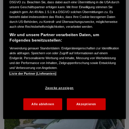
DSGVO zu. Beachten Sie, dass dabei auch eine Übermittlung in die USA durch
Türen
5
unsere Geschäftspartner erfolgen kann. Mit Ihrer Einwilligung stimmen Sie
Leistung
61 kW / 83 PS
zugleich gem. Art.49 Abs.1 S.1 lit.a DSGVO solchen Übermittlungen zu. Es
Hubraum
1.339 cm³
besteht dabei insbesondere das Risiko, dass Ihre Cookie-bezogenen Daten
Erstzulassung
10.2007
durch US-Behörden, zu Kontroll- und Überwachungszwecke, möglicherweise
Bauart
Limousine
auch ohne Rechtsbehelfsmöglichkeiten, verarbeitet werden.
Wir und unsere Partner verarbeiten Daten, um
AUTO HARKE GMBH
Folgendes bereitzustellen:
Randersweide 59-63
Verwendung genauer Standortdaten. Endgeräteeigenschaften zur Identifikation
21035 Hamburg
aktiv abfragen. Speichern von oder Zugriff auf Informationen auf einem
+49 40 735 935 0
Endgerät. Personalisierte Werbung und Inhalte, Messung von Werbeleistung
und der Performance von Inhalten, Zielgruppenforschung sowie Entwicklung
und Verbesserung von Angeboten.
Liste der Partner (Lieferanten)
DETAILS
FAVORITEN
Zwecke anzeigen
Alle ablehnen
Akzeptieren