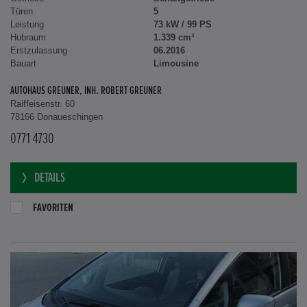
Türen
5
Leistung
73 kW / 99 PS
Hubraum
1.339 cm³
Erstzulassung
06.2016
Bauart
Limousine
AUTOHAUS GREUNER, INH. ROBERT GREUNER
Raiffeisenstr. 60
78166 Donaueschingen
0771 4730
DETAILS
FAVORITEN