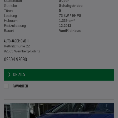
Kraftstoffart
Super
Getriebe
Schaltgetriebe
Türen
5
Leistung
73 kW / 99 PS
Hubraum
1.339 cm³
Erstzulassung
12.2013
Bauart
Van/Kleinbus
AUTO-JÄGER GMBH
Kettnitzmühle 22
92533 Wernberg-Köblitz
09604-92090
DETAILS
FAVORITEN