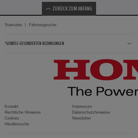
ZURÜCK ZUM ANFANG
Startseite
Fahrzeugsuche
*GEMÄSS GESONDERTEN BEDINGUNGEN
JAZZ HYBRID
JAZZ
CIVIC TYPE R
CIVIC HYBRID
CIVIC TOURER
CIVIC / CIVIC LIMOUSINE
Kontakt
Impressum
Rechtliche Hinweise
Datenschutzhinweise
INSIGHT
Cookies
Newsletter
Händlersuche
ACCORD
HR-V