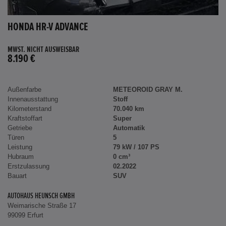
HONDA HR-V ADVANCE
MWST. NICHT AUSWEISBAR
8.190 €
Außenfarbe
METEOROID GRAY M.
Innenausstattung
Stoff
Kilometerstand
70.040 km
Kraftstoffart
Super
Getriebe
Automatik
Türen
5
Leistung
79 kW / 107 PS
Hubraum
0 cm³
Erstzulassung
02.2022
Bauart
SUV
AUTOHAUS HEUNSCH GMBH
Weimarische Straße 17
99099 Erfurt