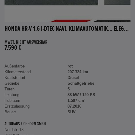
HONDA HR-V 1.6 I-DTEC NAVI. KLIMAAUTOMATIK... ELEGANCE
MWST. NICHT AUSWEISBAR
7.590 €
Außenfarbe
rot
Kilometerstand
207.324 km
Kraftstoffart
Diesel
Getriebe
Schaltgetriebe
Türen
5
Leistung
88 kW / 120 PS
Hubraum
1.597 cm³
Erstzulassung
07.2016
Bauart
SUV
AUTOHAUS EICHHORN GMBH
Nordstr. 18