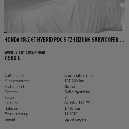
HONDA CR-Z GT HYBRID PDC SITZHEIZUNG SUBWOOFER BLUETOOTH
MWST. NICHT AUSWEISBAR
7.500 €
Außenfarbe
storm siber met
Kilometerstand
127.600 km
Kraftstoffart
Super
Getriebe
Schaltgetriebe
Türen
3
Leistung
84 kW / 114 PS
Hubraum
1.497 cm³
Erstzulassung
11.2010
Bauart
Sportwagen