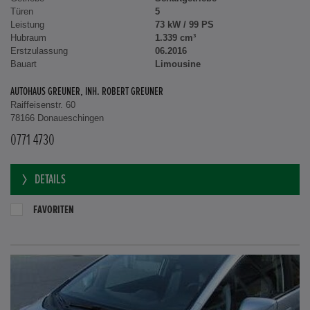
Türen
5
Leistung
73 kW / 99 PS
Hubraum
1.339 cm³
Erstzulassung
06.2016
Bauart
Limousine
AUTOHAUS GREUNER, INH. ROBERT GREUNER
Raiffeisenstr. 60
78166 Donaueschingen
0771 4730
DETAILS
FAVORITEN