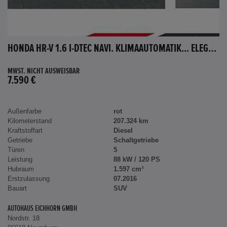
HONDA HR-V 1.6 I-DTEC NAVI. KLIMAAUTOMATIK... ELEGANCE
MWST. NICHT AUSWEISBAR
7.590 €
Außenfarbe
rot
Kilometerstand
207.324 km
Kraftstoffart
Diesel
Getriebe
Schaltgetriebe
Türen
5
Leistung
88 kW / 120 PS
Hubraum
1.597 cm³
Erstzulassung
07.2016
Bauart
SUV
AUTOHAUS EICHHORN GMBH
Nordstr. 18