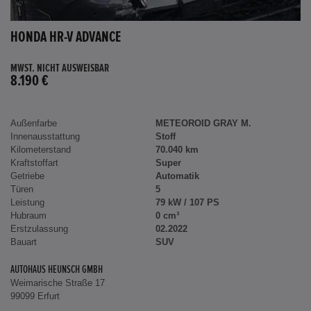
HONDA HR-V ADVANCE
MWST. NICHT AUSWEISBAR
8.190 €
Außenfarbe
METEOROID GRAY M.
Innenausstattung
Stoff
Kilometerstand
70.040 km
Kraftstoffart
Super
Getriebe
Automatik
Türen
5
Leistung
79 kW / 107 PS
Hubraum
0 cm³
Erstzulassung
02.2022
Bauart
SUV
AUTOHAUS HEUNSCH GMBH
Weimarische Straße 17
99099 Erfurt