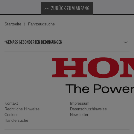
ZURÜCK ZUM ANFANG
Startseite
Fahrzeugsuche
*GEMÄSS GESONDERTEN BEDINGUNGEN
JAZZ HYBRID
JAZZ
CIVIC TYPE R
CIVIC HYBRID
CIVIC TOURER
CIVIC / CIVIC LIMOUSINE
Kontakt
Impressum
Rechtliche Hinweise
Datenschutzhinweise
INSIGHT
Cookies
Newsletter
Händlersuche
ACCORD
HR-V