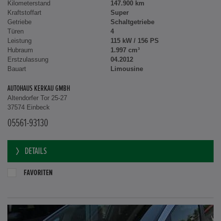
Kilometerstand
147.900 km
Kraftstoffart
Super
Getriebe
Schaltgetriebe
Türen
4
Leistung
115 kW / 156 PS
Hubraum
1.997 cm³
Erstzulassung
04.2012
Bauart
Limousine
AUTOHAUS KERKAU GMBH
Altendorfer Tor 25-27
37574 Einbeck
05561-93130
DETAILS
FAVORITEN