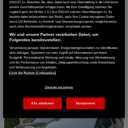
DSGVO zu. Beachten Sie, dass dabei auch eine Übermittlung in die USA durch
Türen
5
unsere Geschäftspartner erfolgen kann. Mit Ihrer Einwilligung stimmen Sie
Leistung
61 kW / 83 PS
zugleich gem. Art.49 Abs.1 S.1 lit.a DSGVO solchen Übermittlungen zu. Es
Hubraum
1.339 cm³
besteht dabei insbesondere das Risiko, dass Ihre Cookie-bezogenen Daten
Erstzulassung
10.2007
durch US-Behörden, zu Kontroll- und Überwachungszwecke, möglicherweise
Bauart
Limousine
auch ohne Rechtsbehelfsmöglichkeiten, verarbeitet werden.
Wir und unsere Partner verarbeiten Daten, um
AUTO HARKE GMBH
Folgendes bereitzustellen:
Randersweide 59-63
Verwendung genauer Standortdaten. Endgeräteeigenschaften zur Identifikation
21035 Hamburg
aktiv abfragen. Speichern von oder Zugriff auf Informationen auf einem
+49 40 735 935 0
Endgerät. Personalisierte Werbung und Inhalte, Messung von Werbeleistung
und der Performance von Inhalten, Zielgruppenforschung sowie Entwicklung
und Verbesserung von Angeboten.
Liste der Partner (Lieferanten)
DETAILS
FAVORITEN
Zwecke anzeigen
Alle ablehnen
Akzeptieren