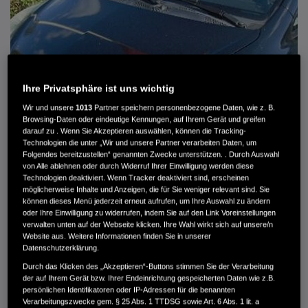
Ihre Privatsphäre ist uns wichtig
Wir und unsere
1013
Partner speichern personenbezogene Daten, wie z. B.
Browsing-Daten oder eindeutige Kennungen, auf Ihrem Gerät und greifen
darauf zu . Wenn Sie Akzeptieren auswählen, können die Tracking-
Technologien die unter „Wir und unsere Partner verarbeiten Daten, um
Folgendes bereitzustellen“ genannten Zwecke unterstützen. . Durch Auswahl
von Alle ablehnen oder durch Widerruf Ihrer Einwilligung werden diese
Technologien deaktiviert. Wenn Tracker deaktiviert sind, erscheinen
HONDA JAZZ 1.4 ES SPORT KLIMA, RADIOCD, LM-ALLWETTERRÄDER, PRIVACY
möglicherweise Inhalte und Anzeigen, die für Sie weniger relevant sind. Sie
können dieses Menü jederzeit erneut aufrufen, um Ihre Auswahl zu ändern
MWST. NICHT AUSWEISBAR
oder Ihre Einwilligung zu widerrufen, indem Sie auf den Link Voreinstellungen
3.900 €
verwalten unten auf der Webseite klicken. Ihre Wahl wirkt sich auf unsere/n
Website aus. Weitere Informationen finden Sie in unserer
Datenschutzerklärung.
Durch das Klicken des „Akzeptieren“-Buttons stimmen Sie der Verarbeitung
Außenfarbe
crystal black pearl
der auf Ihrem Gerät bzw. Ihrer Endeinrichtung gespeicherten Daten wie z.B.
Kilometerstand
166.000 km
persönlichen Identifikatoren oder IP-Adressen für die benannten
Kraftstoffart
Super
Verarbeitungszwecke gem. § 25 Abs. 1 TTDSG sowie Art. 6 Abs. 1 lit. a
Getriebe
Automatik