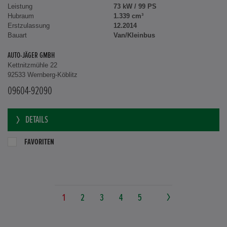
Leistung
73 kW / 99 PS
Hubraum
1.339 cm³
Erstzulassung
12.2014
Bauart
Van/Kleinbus
AUTO-JÄGER GMBH
Kettnitzmühle 22
92533 Wernberg-Köblitz
09604-92090
DETAILS
FAVORITEN
1
2
3
4
5