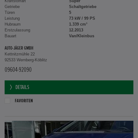
Kraftstoffart
Super
Getriebe
Schaltgetriebe
Türen
5
Leistung
73 kW / 99 PS
Hubraum
1.339 cm³
Erstzulassung
12.2013
Bauart
Van/Kleinbus
AUTO-JÄGER GMBH
Kettnitzmühle 22
92533 Wernberg-Köblitz
09604-92090
DETAILS
FAVORITEN