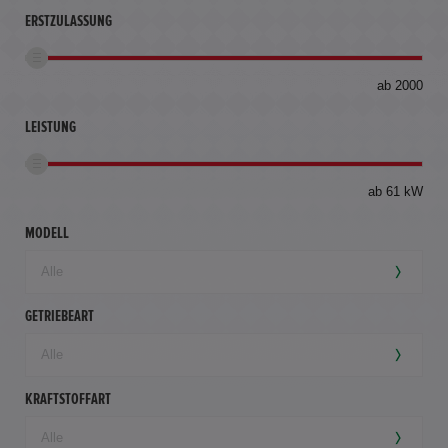
ERSTZULASSUNG
bis
ab 2000
360
km
LEISTUNG
ab 61 kW
MODELL
GETRIEBEART
KRAFTSTOFFART