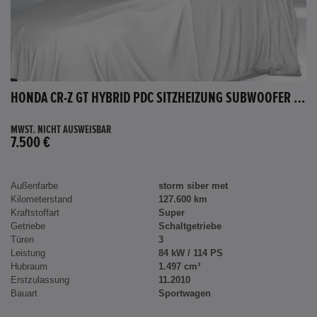
HONDA CR-Z GT HYBRID PDC SITZHEIZUNG SUBWOOFER BLUETOOTH
MWST. NICHT AUSWEISBAR
7.500 €
Außenfarbe
storm siber met
Kilometerstand
127.600 km
Kraftstoffart
Super
Getriebe
Schaltgetriebe
Türen
3
Leistung
84 kW / 114 PS
Hubraum
1.497 cm³
Erstzulassung
11.2010
Bauart
Sportwagen