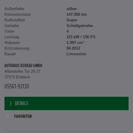
Außenfarbe
silber
Kilometerstand
147.900 km
Kraftstoffart
Super
Getriebe
Schaltgetriebe
Türen
4
Leistung
115 kW / 156 PS
Hubraum
1.997 cm³
Erstzulassung
04.2012
Bauart
Limousine
AUTOHAUS KERKAU GMBH
Altendorfer Tor 25-27
37574 Einbeck
05561-93130
DETAILS
FAVORITEN