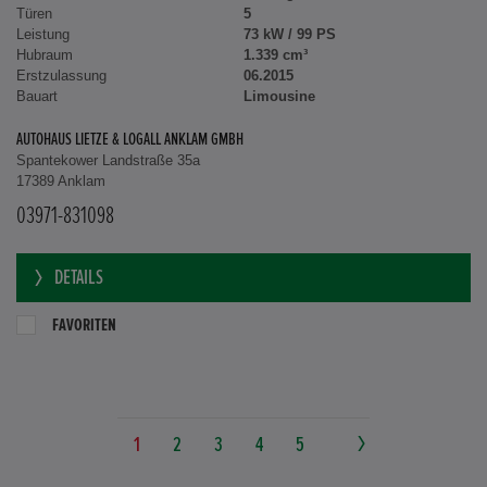
Türen
5
Leistung
73 kW / 99 PS
Hubraum
1.339 cm³
Erstzulassung
06.2015
Bauart
Limousine
AUTOHAUS LIETZE & LOGALL ANKLAM GMBH
Spantekower Landstraße 35a
17389 Anklam
03971-831098
DETAILS
FAVORITEN
1
2
3
4
5