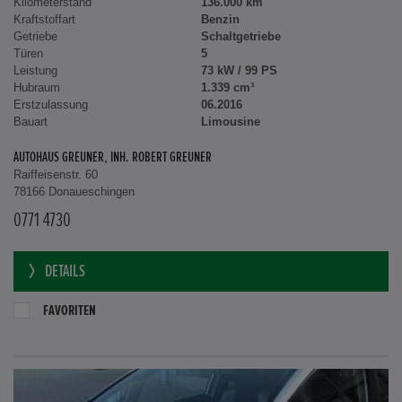
Kilometerstand
136.000 km
Kraftstoffart
Benzin
Getriebe
Schaltgetriebe
Türen
5
Leistung
73 kW / 99 PS
Hubraum
1.339 cm³
Erstzulassung
06.2016
Bauart
Limousine
AUTOHAUS GREUNER, INH. ROBERT GREUNER
Raiffeisenstr. 60
78166 Donaueschingen
0771 4730
DETAILS
FAVORITEN