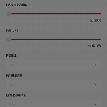
ERSTZULASSUNG
bis
ab 2000
360
km
LEISTUNG
ab 61 kW
MODELL
GETRIEBEART
KRAFTSTOFFART