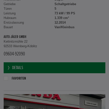
Getriebe
Schaltgetriebe
Türen
5
Leistung
73 kW / 99 PS
Hubraum
1.339 cm³
Erstzulassung
12.2014
Bauart
Van/Kleinbus
AUTO-JÄGER GMBH
Kettnitzmühle 22
92533 Wernberg-Köblitz
09604-92090
DETAILS
FAVORITEN