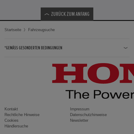
ZURÜCK ZUM ANFANG
Startseite
Fahrzeugsuche
*GEMÄSS GESONDERTEN BEDINGUNGEN
JAZZ HYBRID
JAZZ
CIVIC TYPE R
CIVIC HYBRID
CIVIC TOURER
CIVIC / CIVIC LIMOUSINE
Kontakt
Impressum
Rechtliche Hinweise
Datenschutzhinweise
INSIGHT
Cookies
Newsletter
Händlersuche
ACCORD