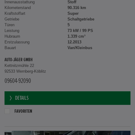
Innenausstattung
Stoff
Kilometerstand
90.316 km
Kraftstoffart
Super
Getriebe
Schaltgetriebe
Türen
5
Leistung
73 kW / 99 PS
Hubraum
1.339 cm³
Erstzulassung
12.2013
Bauart
Van/Kleinbus
AUTO-JÄGER GMBH
Kettnitzmühle 22
92533 Wernberg-Köblitz
09604-92090
DETAILS
FAVORITEN