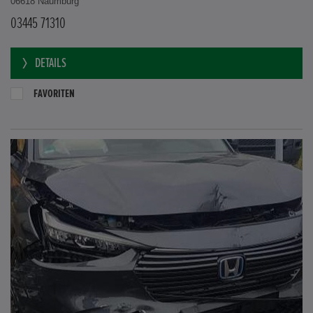
06618 Naumburg
03445 71310
DETAILS
FAVORITEN