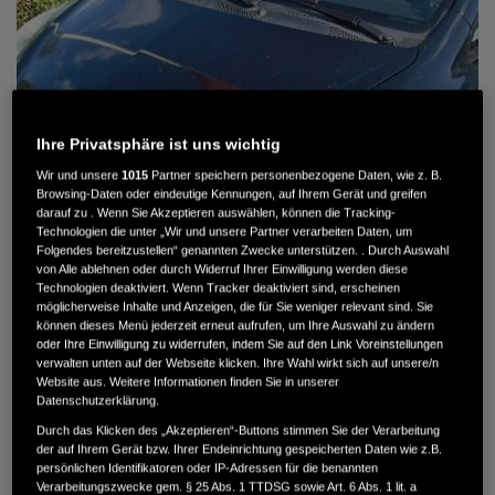
Ihre Privatsphäre ist uns wichtig
Wir und unsere
1015
Partner speichern personenbezogene Daten, wie z. B.
Browsing-Daten oder eindeutige Kennungen, auf Ihrem Gerät und greifen
darauf zu . Wenn Sie Akzeptieren auswählen, können die Tracking-
Technologien die unter „Wir und unsere Partner verarbeiten Daten, um
Folgendes bereitzustellen“ genannten Zwecke unterstützen. . Durch Auswahl
von Alle ablehnen oder durch Widerruf Ihrer Einwilligung werden diese
HONDA JAZZ 1.4 ES SPORT KLIMA, RADIOCD, LM-ALLWETTERRÄDER, PRIVACY
Technologien deaktiviert. Wenn Tracker deaktiviert sind, erscheinen
möglicherweise Inhalte und Anzeigen, die für Sie weniger relevant sind. Sie
können dieses Menü jederzeit erneut aufrufen, um Ihre Auswahl zu ändern
MWST. NICHT AUSWEISBAR
oder Ihre Einwilligung zu widerrufen, indem Sie auf den Link Voreinstellungen
3.900 €
verwalten unten auf der Webseite klicken. Ihre Wahl wirkt sich auf unsere/n
Website aus. Weitere Informationen finden Sie in unserer
Datenschutzerklärung.
Außenfarbe
crystal black pearl
Durch das Klicken des „Akzeptieren“-Buttons stimmen Sie der Verarbeitung
Kilometerstand
166.000 km
der auf Ihrem Gerät bzw. Ihrer Endeinrichtung gespeicherten Daten wie z.B.
persönlichen Identifikatoren oder IP-Adressen für die benannten
Kraftstoffart
Super
Verarbeitungszwecke gem. § 25 Abs. 1 TTDSG sowie Art. 6 Abs. 1 lit. a
Getriebe
Automatik