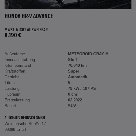
HONDA HR-V ADVANCE
MWST. NICHT AUSWEISBAR
8.190 €
Außenfarbe
METEOROID GRAY M.
Innenausstattung
Stoff
Kilometerstand
70.040 km
Kraftstoffart
Super
Getriebe
Automatik
Türen
5
Leistung
79 kW / 107 PS
Hubraum
0 cm³
Erstzulassung
02.2022
Bauart
SUV
AUTOHAUS HEUNSCH GMBH
Weimarische Straße 17
99099 Erfurt