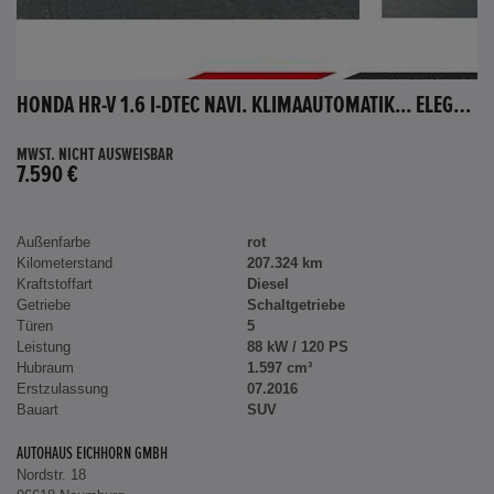
HONDA HR-V 1.6 I-DTEC NAVI. KLIMAAUTOMATIK... ELEGANCE
MWST. NICHT AUSWEISBAR
7.590 €
Außenfarbe
rot
Kilometerstand
207.324 km
Kraftstoffart
Diesel
Getriebe
Schaltgetriebe
Türen
5
Leistung
88 kW / 120 PS
Hubraum
1.597 cm³
Erstzulassung
07.2016
Bauart
SUV
AUTOHAUS EICHHORN GMBH
Nordstr. 18