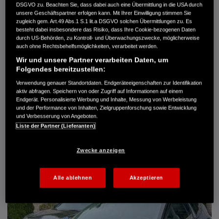
DSGVO zu. Beachten Sie, dass dabei auch eine Übermittlung in die USA durch
Türen
5
unsere Geschäftspartner erfolgen kann. Mit Ihrer Einwilligung stimmen Sie
Leistung
61 kW / 83 PS
zugleich gem. Art.49 Abs.1 S.1 lit.a DSGVO solchen Übermittlungen zu. Es
Hubraum
1.339 cm³
besteht dabei insbesondere das Risiko, dass Ihre Cookie-bezogenen Daten
Erstzulassung
10.2007
durch US-Behörden, zu Kontroll- und Überwachungszwecke, möglicherweise
Bauart
Limousine
auch ohne Rechtsbehelfsmöglichkeiten, verarbeitet werden.
Wir und unsere Partner verarbeiten Daten, um
AUTO HARKE GMBH
Folgendes bereitzustellen:
Randersweide 59-63
21035 Hamburg
Verwendung genauer Standortdaten. Endgeräteeigenschaften zur Identifikation
aktiv abfragen. Speichern von oder Zugriff auf Informationen auf einem
+49 40 735 935 0
Endgerät. Personalisierte Werbung und Inhalte, Messung von Werbeleistung
und der Performance von Inhalten, Zielgruppenforschung sowie Entwicklung
und Verbesserung von Angeboten.
DETAILS
Liste der Partner (Lieferanten)
FAVORITEN
Zwecke anzeigen
Alle ablehnen
Akzeptieren