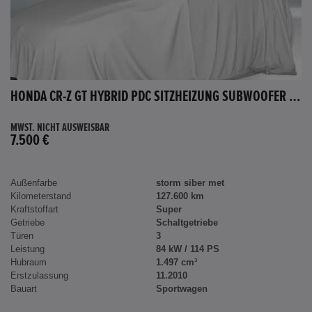
HONDA CR-Z GT HYBRID PDC SITZHEIZUNG SUBWOOFER BLUETOOTH
MWST. NICHT AUSWEISBAR
7.500 €
Außenfarbe
storm siber met
Kilometerstand
127.600 km
Kraftstoffart
Super
Getriebe
Schaltgetriebe
Türen
3
Leistung
84 kW / 114 PS
Hubraum
1.497 cm³
Erstzulassung
11.2010
Bauart
Sportwagen