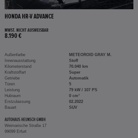
HONDA HR-V ADVANCE
MWST. NICHT AUSWEISBAR
8.190 €
Außenfarbe
METEOROID GRAY M.
Innenausstattung
Stoff
Kilometerstand
70.040 km
Kraftstoffart
Super
Getriebe
Automatik
Türen
5
Leistung
79 kW / 107 PS
Hubraum
0 cm³
Erstzulassung
02.2022
Bauart
SUV
AUTOHAUS HEUNSCH GMBH
Weimarische Straße 17
99099 Erfurt