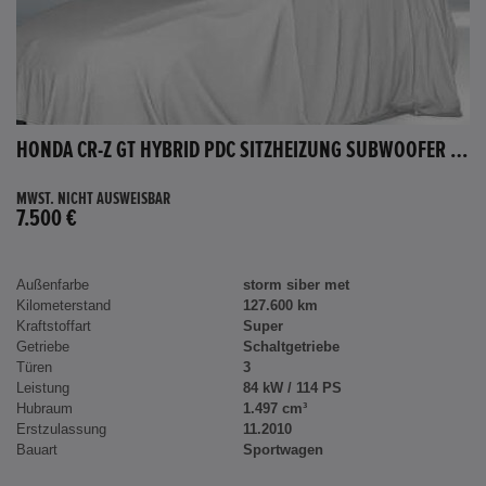
HONDA CR-Z GT HYBRID PDC SITZHEIZUNG SUBWOOFER BLUETOOTH
MWST. NICHT AUSWEISBAR
7.500 €
Außenfarbe
storm siber met
Kilometerstand
127.600 km
Kraftstoffart
Super
Getriebe
Schaltgetriebe
Türen
3
Leistung
84 kW / 114 PS
Hubraum
1.497 cm³
Erstzulassung
11.2010
Bauart
Sportwagen