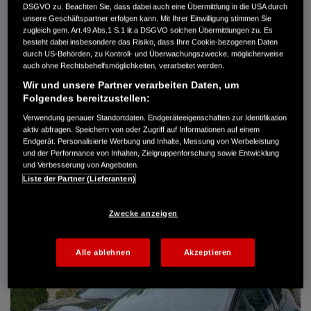
DSGVO zu. Beachten Sie, dass dabei auch eine Übermittlung in die USA durch
Türen
5
unsere Geschäftspartner erfolgen kann. Mit Ihrer Einwilligung stimmen Sie
Leistung
61 kW / 83 PS
zugleich gem. Art.49 Abs.1 S.1 lit.a DSGVO solchen Übermittlungen zu. Es
Hubraum
1.339 cm³
besteht dabei insbesondere das Risiko, dass Ihre Cookie-bezogenen Daten
Erstzulassung
10.2007
durch US-Behörden, zu Kontroll- und Überwachungszwecke, möglicherweise
Bauart
Limousine
auch ohne Rechtsbehelfsmöglichkeiten, verarbeitet werden.
Wir und unsere Partner verarbeiten Daten, um
AUTO HARKE GMBH
Folgendes bereitzustellen:
Randersweide 59-63
21035 Hamburg
Verwendung genauer Standortdaten. Endgeräteeigenschaften zur Identifikation
aktiv abfragen. Speichern von oder Zugriff auf Informationen auf einem
+49 40 735 935 0
Endgerät. Personalisierte Werbung und Inhalte, Messung von Werbeleistung
und der Performance von Inhalten, Zielgruppenforschung sowie Entwicklung
und Verbesserung von Angeboten.
DETAILS
Liste der Partner (Lieferanten)
FAVORITEN
Zwecke anzeigen
Alle ablehnen
Akzeptieren