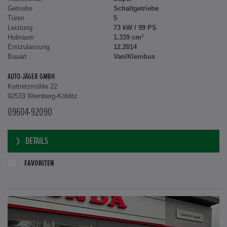
Getriebe
Schaltgetriebe
Türen
5
Leistung
73 kW / 99 PS
Hubraum
1.339 cm³
Erstzulassung
12.2014
Bauart
Van/Kleinbus
AUTO-JÄGER GMBH
Kettnitzmühle 22
92533 Wernberg-Köblitz
09604-92090
DETAILS
FAVORITEN