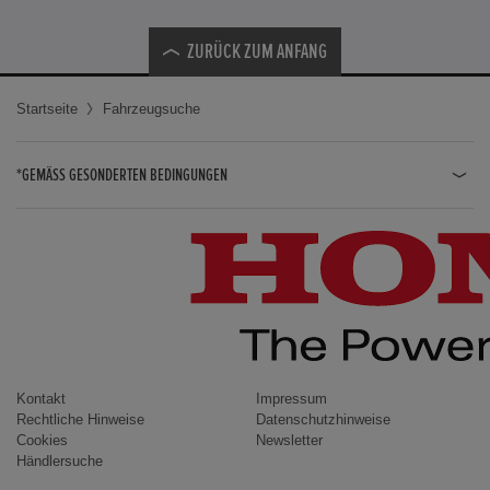
ZURÜCK ZUM ANFANG
Startseite
Fahrzeugsuche
*GEMÄSS GESONDERTEN BEDINGUNGEN
JAZZ HYBRID
JAZZ
CIVIC TYPE R
CIVIC HYBRID
CIVIC TOURER
CIVIC / CIVIC LIMOUSINE
Kontakt
Impressum
Rechtliche Hinweise
Datenschutzhinweise
INSIGHT
Cookies
Newsletter
Händlersuche
ACCORD