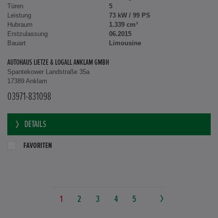
Türen
5
Leistung
73 kW / 99 PS
Hubraum
1.339 cm³
Erstzulassung
06.2015
Bauart
Limousine
AUTOHAUS LIETZE & LOGALL ANKLAM GMBH
Spantekower Landstraße 35a
17389 Anklam
03971-831098
DETAILS
FAVORITEN
1
2
3
4
5