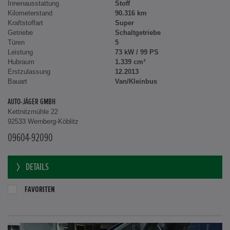
Innenausstattung
Stoff
Kilometerstand
90.316 km
Kraftstoffart
Super
Getriebe
Schaltgetriebe
Türen
5
Leistung
73 kW / 99 PS
Hubraum
1.339 cm³
Erstzulassung
12.2013
Bauart
Van/Kleinbus
AUTO-JÄGER GMBH
Kettnitzmühle 22
92533 Wernberg-Köblitz
09604-92090
DETAILS
FAVORITEN