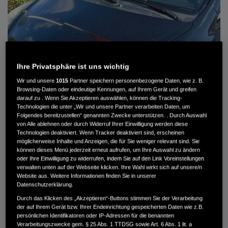
Ihre Privatsphäre ist uns wichtig
Wir und unsere
1015
Partner speichern personenbezogene Daten, wie z. B.
Browsing-Daten oder eindeutige Kennungen, auf Ihrem Gerät und greifen
darauf zu . Wenn Sie Akzeptieren auswählen, können die Tracking-
Technologien die unter „Wir und unsere Partner verarbeiten Daten, um
Folgendes bereitzustellen“ genannten Zwecke unterstützen. . Durch Auswahl
von Alle ablehnen oder durch Widerruf Ihrer Einwilligung werden diese
HONDA JAZZ 1.4 ES SPORT KLIMA, RADIOCD, LM-ALLWETTERRÄDER, PRIVACY
Technologien deaktiviert. Wenn Tracker deaktiviert sind, erscheinen
möglicherweise Inhalte und Anzeigen, die für Sie weniger relevant sind. Sie
können dieses Menü jederzeit erneut aufrufen, um Ihre Auswahl zu ändern
MWST. NICHT AUSWEISBAR
oder Ihre Einwilligung zu widerrufen, indem Sie auf den Link Voreinstellungen
3.900 €
verwalten unten auf der Webseite klicken. Ihre Wahl wirkt sich auf unsere/n
Website aus. Weitere Informationen finden Sie in unserer
Datenschutzerklärung.
Außenfarbe
crystal black pearl
Durch das Klicken des „Akzeptieren“-Buttons stimmen Sie der Verarbeitung
Kilometerstand
166.000 km
der auf Ihrem Gerät bzw. Ihrer Endeinrichtung gespeicherten Daten wie z.B.
persönlichen Identifikatoren oder IP-Adressen für die benannten
Kraftstoffart
Super
Verarbeitungszwecke gem. § 25 Abs. 1 TTDSG sowie Art. 6 Abs. 1 lit. a
Getriebe
Automatik