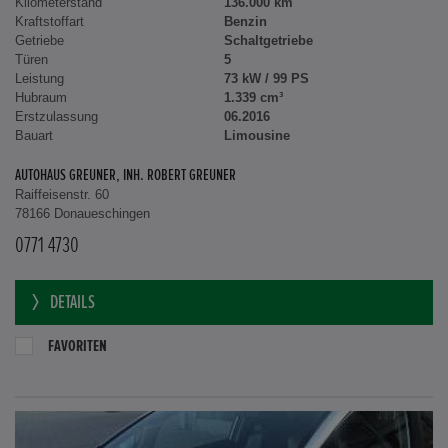
Kilometerstand
136.000 km
Kraftstoffart
Benzin
Getriebe
Schaltgetriebe
Türen
5
Leistung
73 kW / 99 PS
Hubraum
1.339 cm³
Erstzulassung
06.2016
Bauart
Limousine
AUTOHAUS GREUNER, INH. ROBERT GREUNER
Raiffeisenstr. 60
78166 Donaueschingen
0771 4730
DETAILS
FAVORITEN