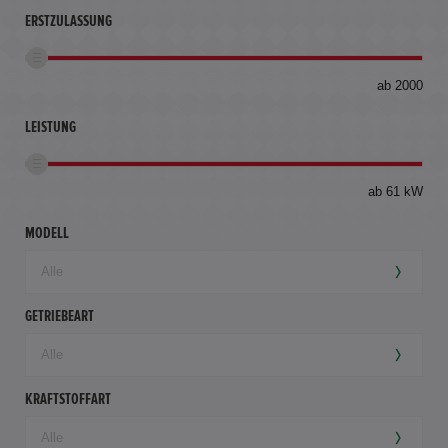
ERSTZULASSUNG
bis
ab 2000
360
km
LEISTUNG
ab 61 kW
MODELL
GETRIEBEART
KRAFTSTOFFART