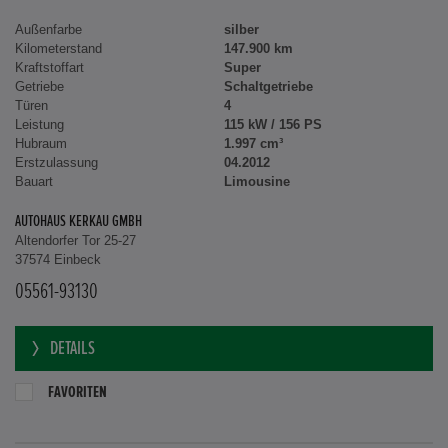
Außenfarbe
silber
Kilometerstand
147.900 km
Kraftstoffart
Super
Getriebe
Schaltgetriebe
Türen
4
Leistung
115 kW / 156 PS
Hubraum
1.997 cm³
Erstzulassung
04.2012
Bauart
Limousine
AUTOHAUS KERKAU GMBH
Altendorfer Tor 25-27
37574 Einbeck
05561-93130
DETAILS
FAVORITEN