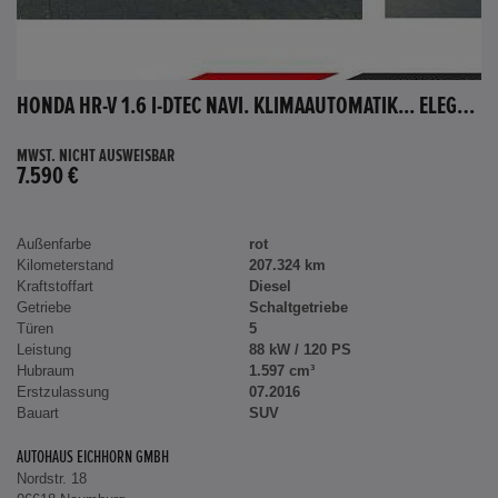
HONDA HR-V 1.6 I-DTEC NAVI. KLIMAAUTOMATIK... ELEGANCE
MWST. NICHT AUSWEISBAR
7.590 €
Außenfarbe
rot
Kilometerstand
207.324 km
Kraftstoffart
Diesel
Getriebe
Schaltgetriebe
Türen
5
Leistung
88 kW / 120 PS
Hubraum
1.597 cm³
Erstzulassung
07.2016
Bauart
SUV
AUTOHAUS EICHHORN GMBH
Nordstr. 18