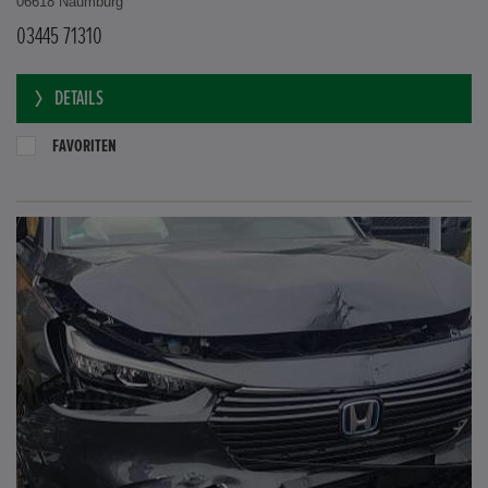
06618 Naumburg
03445 71310
DETAILS
FAVORITEN