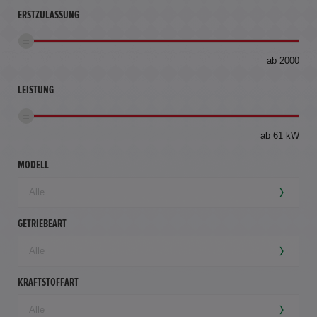
ERSTZULASSUNG
bis
ab 2000
360
km
LEISTUNG
ab 61 kW
MODELL
GETRIEBEART
KRAFTSTOFFART