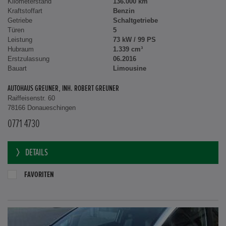
Kilometerstand
136.000 km
Kraftstoffart
Benzin
Getriebe
Schaltgetriebe
Türen
5
Leistung
73 kW / 99 PS
Hubraum
1.339 cm³
Erstzulassung
06.2016
Bauart
Limousine
AUTOHAUS GREUNER, INH. ROBERT GREUNER
Raiffeisenstr. 60
78166 Donaueschingen
0771 4730
DETAILS
FAVORITEN