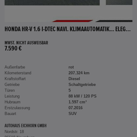
HONDA HR-V 1.6 I-DTEC NAVI. KLIMAAUTOMATIK... ELEGANCE
MWST. NICHT AUSWEISBAR
7.590 €
Außenfarbe
rot
Kilometerstand
207.324 km
Kraftstoffart
Diesel
Getriebe
Schaltgetriebe
Türen
5
Leistung
88 kW / 120 PS
Hubraum
1.597 cm³
Erstzulassung
07.2016
Bauart
SUV
AUTOHAUS EICHHORN GMBH
Nordstr. 18