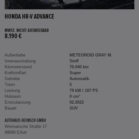
HONDA HR-V ADVANCE
MWST. NICHT AUSWEISBAR
8.190 €
Außenfarbe
METEOROID GRAY M.
Innenausstattung
Stoff
Kilometerstand
70.040 km
Kraftstoffart
Super
Getriebe
Automatik
Türen
5
Leistung
79 kW / 107 PS
Hubraum
0 cm³
Erstzulassung
02.2022
Bauart
SUV
AUTOHAUS HEUNSCH GMBH
Weimarische Straße 17
99099 Erfurt