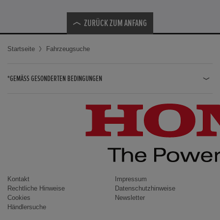
ZURÜCK ZUM ANFANG
Startseite
Fahrzeugsuche
*GEMÄSS GESONDERTEN BEDINGUNGEN
JAZZ HYBRID
JAZZ
CIVIC TYPE R
CIVIC HYBRID
CIVIC TOURER
CIVIC / CIVIC LIMOUSINE
Kontakt
Impressum
Rechtliche Hinweise
Datenschutzhinweise
INSIGHT
Cookies
Newsletter
Händlersuche
ACCORD