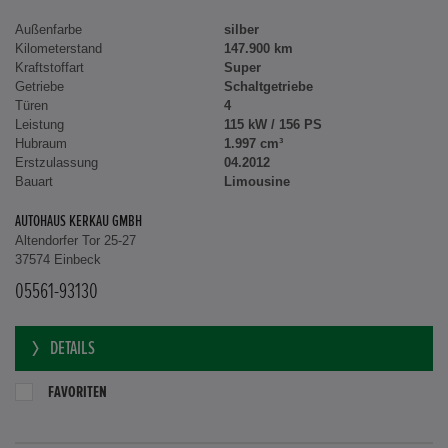
Außenfarbe
silber
Kilometerstand
147.900 km
Kraftstoffart
Super
Getriebe
Schaltgetriebe
Türen
4
Leistung
115 kW / 156 PS
Hubraum
1.997 cm³
Erstzulassung
04.2012
Bauart
Limousine
AUTOHAUS KERKAU GMBH
Altendorfer Tor 25-27
37574 Einbeck
05561-93130
DETAILS
FAVORITEN