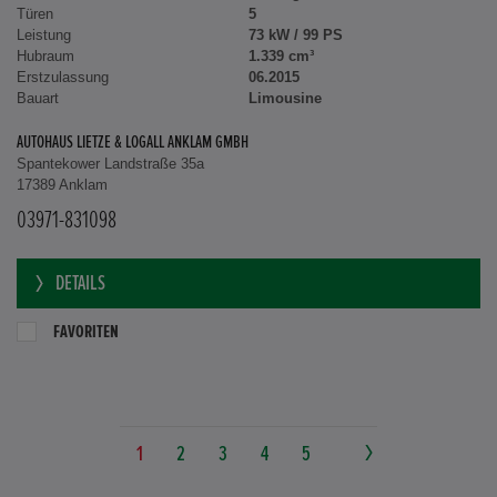
Türen
5
Leistung
73 kW / 99 PS
Hubraum
1.339 cm³
Erstzulassung
06.2015
Bauart
Limousine
AUTOHAUS LIETZE & LOGALL ANKLAM GMBH
Spantekower Landstraße 35a
17389 Anklam
03971-831098
DETAILS
FAVORITEN
1
2
3
4
5