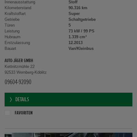
Innenausstattung
Stoff
Kilometerstand
90.316 km
Kraftstoffart
Super
Getriebe
Schaltgetriebe
Türen
5
Leistung
73 kW / 99 PS
Hubraum
1.339 cm³
Erstzulassung
12.2013
Bauart
Van/Kleinbus
AUTO-JÄGER GMBH
Kettnitzmühle 22
92533 Wernberg-Köblitz
09604-92090
DETAILS
FAVORITEN