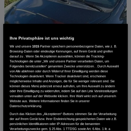
Ihre Privatsphäre ist uns wichtig
Wir und unsere
1015
Partner speichern personenbezogene Daten, wie z. B.
Browsing-Daten oder eindeutige Kennungen, auf Ihrem Gerät und greifen
darauf zu . Wenn Sie Akzeptieren auswählen, können die Tracking-
Technologien die unter „Wir und unsere Partner verarbeiten Daten, um
Folgendes bereitzustellen“ genannten Zwecke unterstützen. . Durch Auswahl
von Alle ablehnen oder durch Widerruf Ihrer Einwilligung werden diese
HONDA JAZZ 1.4 ES SPORT KLIMA, RADIOCD, LM-ALLWETTERRÄDER, PRIVACY
Technologien deaktiviert. Wenn Tracker deaktiviert sind, erscheinen
möglicherweise Inhalte und Anzeigen, die für Sie weniger relevant sind. Sie
können dieses Menü jederzeit erneut aufrufen, um Ihre Auswahl zu ändern
MWST. NICHT AUSWEISBAR
oder Ihre Einwilligung zu widerrufen, indem Sie auf den Link Voreinstellungen
3.900 €
verwalten unten auf der Webseite klicken. Ihre Wahl wirkt sich auf unsere/n
Website aus. Weitere Informationen finden Sie in unserer
Datenschutzerklärung.
Außenfarbe
crystal black pearl
Durch das Klicken des „Akzeptieren“-Buttons stimmen Sie der Verarbeitung
Kilometerstand
166.000 km
der auf Ihrem Gerät bzw. Ihrer Endeinrichtung gespeicherten Daten wie z.B.
persönlichen Identifikatoren oder IP-Adressen für die benannten
Kraftstoffart
Super
Verarbeitungszwecke gem. § 25 Abs. 1 TTDSG sowie Art. 6 Abs. 1 lit. a
Getriebe
Automatik