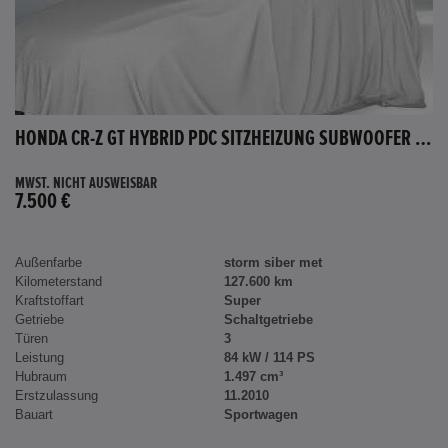
HONDA CR-Z GT HYBRID PDC SITZHEIZUNG SUBWOOFER BLUETOOTH
MWST. NICHT AUSWEISBAR
7.500 €
Außenfarbe
storm siber met
Kilometerstand
127.600 km
Kraftstoffart
Super
Getriebe
Schaltgetriebe
Türen
3
Leistung
84 kW / 114 PS
Hubraum
1.497 cm³
Erstzulassung
11.2010
Bauart
Sportwagen