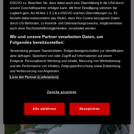
DSGVO zu. Beachten Sie, dass dabei auch eine Übermittlung in die USA durch
Türen
5
unsere Geschäftspartner erfolgen kann. Mit Ihrer Einwilligung stimmen Sie
Leistung
61 kW / 83 PS
zugleich gem. Art.49 Abs.1 S.1 lit.a DSGVO solchen Übermittlungen zu. Es
Hubraum
1.339 cm³
besteht dabei insbesondere das Risiko, dass Ihre Cookie-bezogenen Daten
Erstzulassung
10.2007
durch US-Behörden, zu Kontroll- und Überwachungszwecke, möglicherweise
Bauart
Limousine
auch ohne Rechtsbehelfsmöglichkeiten, verarbeitet werden.
Wir und unsere Partner verarbeiten Daten, um
AUTO HARKE GMBH
Folgendes bereitzustellen:
Randersweide 59-63
21035 Hamburg
Verwendung genauer Standortdaten. Endgeräteeigenschaften zur Identifikation
aktiv abfragen. Speichern von oder Zugriff auf Informationen auf einem
+49 40 735 935 0
Endgerät. Personalisierte Werbung und Inhalte, Messung von Werbeleistung
und der Performance von Inhalten, Zielgruppenforschung sowie Entwicklung
und Verbesserung von Angeboten.
DETAILS
Liste der Partner (Lieferanten)
FAVORITEN
Zwecke anzeigen
Alle ablehnen
Akzeptieren