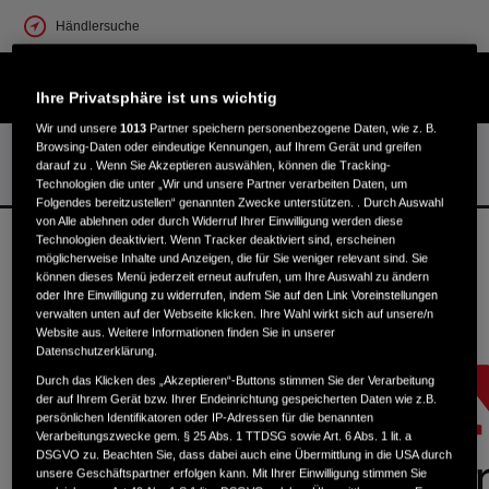
Händlersuche
Ihre Privatsphäre ist uns wichtig
Wir und unsere
1013
Partner speichern personenbezogene Daten, wie z. B.
Browsing-Daten oder eindeutige Kennungen, auf Ihrem Gerät und greifen
darauf zu . Wenn Sie Akzeptieren auswählen, können die Tracking-
ZURÜCK ZUM ANFANG
Technologien die unter „Wir und unsere Partner verarbeiten Daten, um
Folgendes bereitzustellen“ genannten Zwecke unterstützen. . Durch Auswahl
von Alle ablehnen oder durch Widerruf Ihrer Einwilligung werden diese
Startseite
Footer
Technologien deaktiviert. Wenn Tracker deaktiviert sind, erscheinen
möglicherweise Inhalte und Anzeigen, die für Sie weniger relevant sind. Sie
können dieses Menü jederzeit erneut aufrufen, um Ihre Auswahl zu ändern
oder Ihre Einwilligung zu widerrufen, indem Sie auf den Link Voreinstellungen
*GEMÄSS GESONDERTEN BEDINGUNGEN
verwalten unten auf der Webseite klicken. Ihre Wahl wirkt sich auf unsere/n
Website aus. Weitere Informationen finden Sie in unserer
JAZZ HYBRID
Datenschutzerklärung.
JAZZ
Durch das Klicken des „Akzeptieren“-Buttons stimmen Sie der Verarbeitung
der auf Ihrem Gerät bzw. Ihrer Endeinrichtung gespeicherten Daten wie z.B.
CIVIC TYPE R
persönlichen Identifikatoren oder IP-Adressen für die benannten
Verarbeitungszwecke gem. § 25 Abs. 1 TTDSG sowie Art. 6 Abs. 1 lit. a
CIVIC HYBRID
DSGVO zu. Beachten Sie, dass dabei auch eine Übermittlung in die USA durch
unsere Geschäftspartner erfolgen kann. Mit Ihrer Einwilligung stimmen Sie
CIVIC TOURER