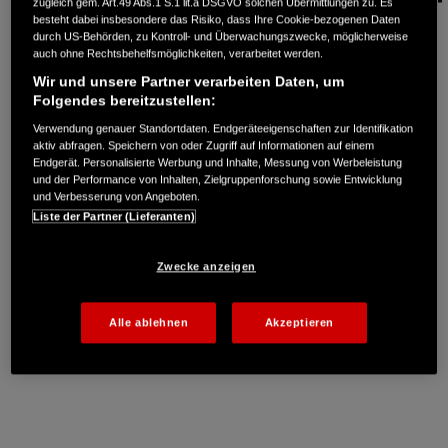
zugleich gem. Art.49 Abs.1 S.1 lit.a DSGVO solchen Übermittlungen zu. Es
besteht dabei insbesondere das Risiko, dass Ihre Cookie-bezogenen Daten
CIVIC / CIVIC LIMOUSINE
Kontakt
Impressum
durch US-Behörden, zu Kontroll- und Überwachungszwecke, möglicherweise
auch ohne Rechtsbehelfsmöglichkeiten, verarbeitet werden.
Rechtliche Hinweise
Datenschutzhinweise
INSIGHT
Cookies
Newsletter
Wir und unsere Partner verarbeiten Daten, um
Händlersuche
ACCORD
Folgendes bereitzustellen:
Verwendung genauer Standortdaten. Endgeräteeigenschaften zur Identifikation
HR-V
aktiv abfragen. Speichern von oder Zugriff auf Informationen auf einem
Weitere Informationen zum offiziellen Kraftstoffverbrauch und den
Endgerät. Personalisierte Werbung und Inhalte, Messung von Werbeleistung
HR-V HYBRID
offiziellen spezifischen CO
-Emissionen und, soweit anwendbar, zum
2
und der Performance von Inhalten, Zielgruppenforschung sowie Entwicklung
Stromverbrauch neuer Personenkraftwagen können dem "Leitfaden über
und Verbesserung von Angeboten.
CR-V
den Kraftstoffverbrauch, die CO
-Emissionen und den Stromverbrauch
2
Liste der Partner (Lieferanten)
neuer Personenkraftwagen" entnommen werden, der an allen
CR-V HYBRID
Verkaufsstellen und bei der Deutschen Automobil Treuhand GmbH
CR-V PLUG-IN-HYBRID
Zwecke anzeigen
(DAT) unter
www.dat.de
unentgeltlich erhältlich ist.
FR-V
Alle ablehnen
Akzeptieren
CR-Z
S2000
NSX
ZR-V HYBRID