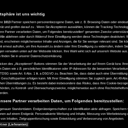
atsphäre ist uns wichtig
ere
1013
Partner speichern personenbezogene Daten, wie z. B. Browsing-Daten oder eindeu
rät und greifen darauf zu . Wenn Sie Akzeptieren auswählen, können die Tracking-Technologi
ere Partner verarbeiten Daten, um Folgendes bereitzustellen“ genannten Zwecke unterstütze
Alle ablehnen oder durch Widerruf Ihrer Einwilligung werden diese Technologien deaktiviert.
ind, erscheinen möglicherweise Inhalte und Anzeigen, die für Sie weniger relevant sind. Sie k
t erneut aufrufen, um Ihre Auswahl zu ändern oder Ihre Einwilligung zu widerrufen, indem Sie
gen verwalten unten auf der Webseite klicken. Ihre Wahl wirkt sich auf unsere/n Website aus
n finden Sie in unserer Datenschutzerklärung.
icken des „Akzeptieren“-Buttons stimmen Sie der Verarbeitung der auf Ihrem Gerät bzw. Ihre
n Daten wie z.B. persönlichen Identifikatoren oder IP-Adressen für die benannten Verarbei
TTDSG sowie Art. 6 Abs. 1 lit. a DSGVO zu. Beachten Sie, dass dabei auch eine Übermittlung
Geschäftspartner erfolgen kann. Mit Ihrer Einwilligung stimmen Sie zugleich gem. Art.49 Abs.1
n Übermittlungen zu. Es besteht dabei insbesondere das Risiko, dass Ihre Cookie-bezog
örden, zu Kontroll- und Überwachungszwecke, möglicherweise auch ohne Rechtsbehelfsmö
werden.
nsere Partner verarbeiten Daten, um Folgendes bereitzustellen:
enauer Standortdaten. Endgeräteeigenschaften zur Identifikation aktiv abfragen. Speichern 
ionen auf einem Endgerät. Personalisierte Werbung und Inhalte, Messung von Werbeleistung 
von Inhalten, Zielgruppenforschung sowie Entwicklung und Verbesserung von Angeboten.
rtner (Lieferanten)