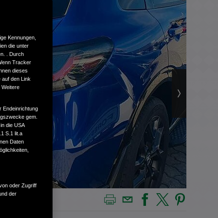
tige Kennungen,
en die unter
n. . Durch
 Wenn Tracker
önnen dieses
 auf den Link
. Weitere
r Endeinrichtung
tungszwecke gem.
 in die USA
 S.1 lit.a
enen Daten
glichkeiten,
von oder Zugriff
und der