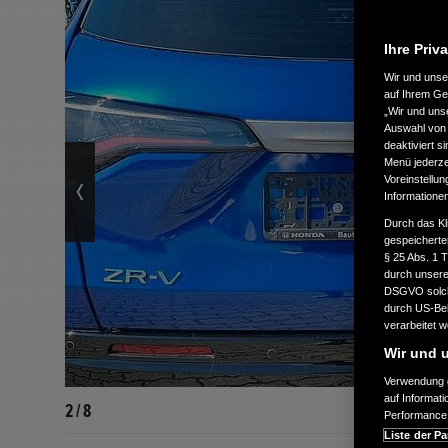
Ihre Priv
Wir und uns
auf Ihrem Ge
„Wir und uns
Auswahl von 
deaktiviert s
Menü jederzei
Voreinstellun
Informatione
Durch das Kl
gespeicherte
§ 25 Abs. 1 
durch unsere 
DSGVO solche
durch US-Beh
verarbeitet 
Wir und u
Verwendung g
auf Informat
2 / 8
Performance 
Liste der Pa