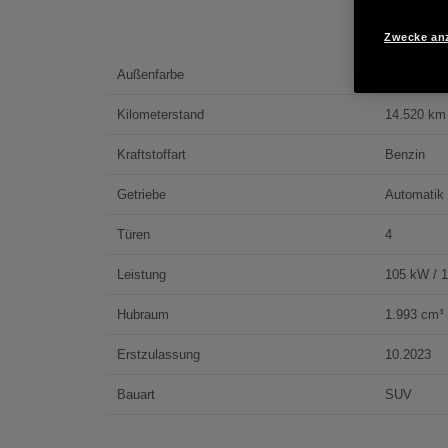
Zwecke an
Außenfarbe
radiant red
Kilometerstand
14.520 km
Kraftstoffart
Benzin
Getriebe
Automatik
Türen
4
Leistung
105 kW / 
Hubraum
1.993 cm³
Erstzulassung
10.2023
Bauart
SUV