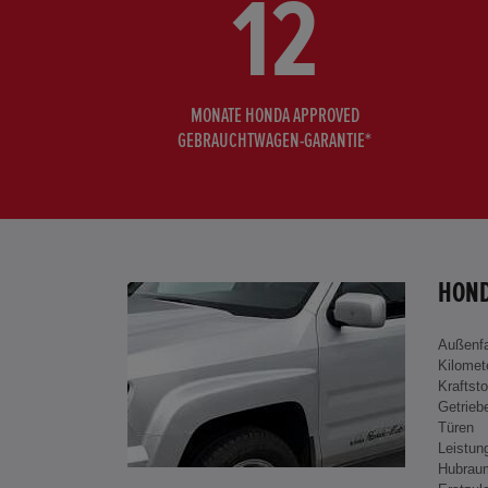
12
MONATE HONDA APPROVED
GEBRAUCHTWAGEN-GARANTIE*
HOND
Außenf
Kilomet
Kraftsto
Getrieb
Türen
Leistun
Hubrau