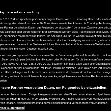
atsphäre ist uns wichtig
ere
1013
Partner speichern personenbezogene Daten, wie z. B. Browsing-Daten oder eindeu
LASSUNG
LEISTUNG
rät und greifen darauf zu . Wenn Sie Akzeptieren auswählen, können die Tracking-Technologi
ere Partner verarbeiten Daten, um Folgendes bereitzustellen“ genannten Zwecke unterstütze
Alle ablehnen oder durch Widerruf Ihrer Einwilligung werden diese Technologien deaktiviert.
bis
ind, erscheinen möglicherweise Inhalte und Anzeigen, die für Sie weniger relevant sind. Sie k
ab 2000
a
360.000
t erneut aufrufen, um Ihre Auswahl zu ändern oder Ihre Einwilligung zu widerrufen, indem Sie
km
gen verwalten unten auf der Webseite klicken. Ihre Wahl wirkt sich auf unsere/n Website aus
n finden Sie in unserer Datenschutzerklärung.
EART
KRAFTSTOFFART
icken des „Akzeptieren“-Buttons stimmen Sie der Verarbeitung der auf Ihrem Gerät bzw. Ihre
n Daten wie z.B. persönlichen Identifikatoren oder IP-Adressen für die benannten Verarbei
TTDSG sowie Art. 6 Abs. 1 lit. a DSGVO zu. Beachten Sie, dass dabei auch eine Übermittlung
Geschäftspartner erfolgen kann. Mit Ihrer Einwilligung stimmen Sie zugleich gem. Art.49 Abs.1
n Übermittlungen zu. Es besteht dabei insbesondere das Risiko, dass Ihre Cookie-bezog
örden, zu Kontroll- und Überwachungszwecke, möglicherweise auch ohne Rechtsbehelfsmö
EURONORM
werden.
nsere Partner verarbeiten Daten, um Folgendes bereitzustellen:
enauer Standortdaten. Endgeräteeigenschaften zur Identifikation aktiv abfragen. Speichern 
ionen auf einem Endgerät. Personalisierte Werbung und Inhalte, Messung von Werbeleistung 
von Inhalten, Zielgruppenforschung sowie Entwicklung und Verbesserung von Angeboten.
SUCHAUFTRAG ERSTELLEN
rtner (Lieferanten)