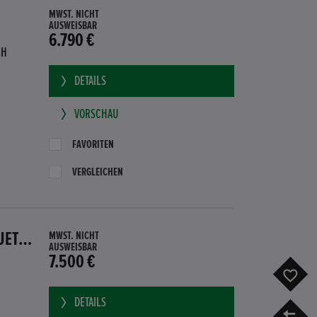
MWST. NICHT
AUSWEISBAR
6.790 €
BH
DETAILS
VORSCHAU
FAVORITEN
VERGLEICHEN
HONDA CR-Z GT HYBRID PDC SITZHEIZUNG SUBWOOFER BLUETOOTH
MWST. NICHT
AUSWEISBAR
7.500 €
F
DETAILS
V