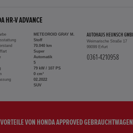
A HR-V ADVANCE
arbe
METEOROID GRAY M.
AUTOHAUS HEUNSCH GMB
sstattung
Stoff
Weimarische Straße 17
erstand
70.040 km
99099 Erfurt
ffart
Super
0361-4210958
e
Automatik
5
g
79 kW / 107 PS
m
0 cm³
assung
02.2022
SUV
VORTEILE VON HONDA APPROVED GEBRAUCHTWAGEN