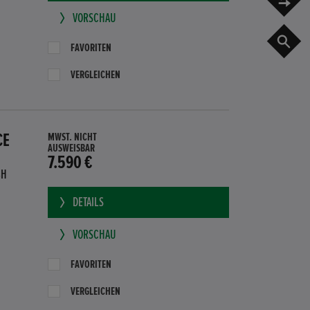
VORSCHAU
G
FAVORITEN
VERGLEICHEN
CE
MWST. NICHT
AUSWEISBAR
7.590 €
BH
DETAILS
VORSCHAU
FAVORITEN
VERGLEICHEN