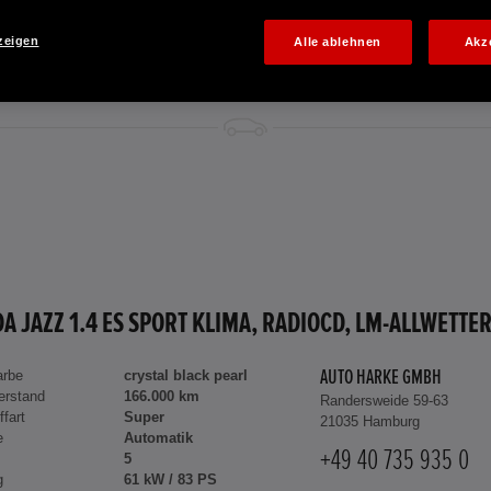
zeigen
Alle ablehnen
Akz
arbe
crystal black pearl
AUTO HARKE GMBH
erstand
166.000 km
Randersweide 59-63
ffart
Super
21035 Hamburg
e
Automatik
+49 40 735 935 0
5
g
61 kW / 83 PS