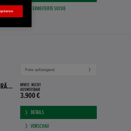
ERWEITERTE SUCHE
eptieren
HONDA JAZZ 1.4 ES SPORT KLIMA, RADIOCD, LM-ALLWETTERRÄDER, PRIVACY
MWST. NICHT
AUSWEISBAR
3.900 €
DETAILS
VORSCHAU