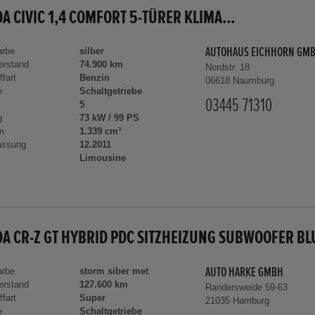
A CIVIC 1,4 COMFORT 5-TÜRER KLIMA...
arbe
silber
AUTOHAUS EICHHORN GM
erstand
74.900 km
Nordstr. 18
ffart
Benzin
06618 Naumburg
e
Schaltgetriebe
03445 71310
5
g
73 kW / 99 PS
m
1.339 cm³
assung
12.2011
Limousine
arbe
storm siber met
AUTO HARKE GMBH
erstand
127.600 km
Randersweide 59-63
ffart
Super
21035 Hamburg
e
Schaltgetriebe