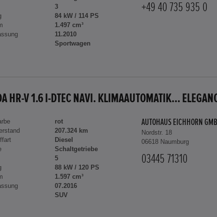
+49 40 735 935 0
3
g
84 kW / 114 PS
m
1.497 cm³
assung
11.2010
Sportwagen
A HR-V 1.6 I-DTEC NAVI. KLIMAAUTOMATIK... ELEGAN
arbe
rot
AUTOHAUS EICHHORN GM
erstand
207.324 km
Nordstr. 18
ffart
Diesel
06618 Naumburg
e
Schaltgetriebe
03445 71310
5
g
88 kW / 120 PS
m
1.597 cm³
assung
07.2016
SUV