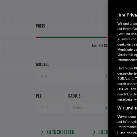
Ihre Priv
Wir und uns
PREIS
ERSTZU
auf Ihrem Ge
„Wir und uns
Auswahl von 
deaktiviert s
bis 60.000 €
Menü jederzei
Voreinstellun
Informatione
MODELL
GETRIEB
Durch das Kl
gespeicherte
§ 25 Abs. 1 
durch unsere 
DSGVO solche
durch US-Beh
PLZ
RADIUS
verarbeitet 
Wir und u
Verwendung g
auf Informat
Performance 
ZURÜCKSETZEN
SUCHE SPEICHERN
Liste der Pa