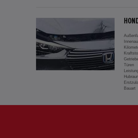
HOND
Außenf
Innenau
Kilomet
Kraftsto
Getrieb
Türen
Leistun
Hubrau
Erstzul
Bauart