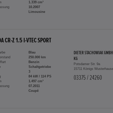
m
1.339 cm³
assung
10.2007
Limousine
A CR-Z 1.5 I-VTEC SPORT
arbe
Blau
DIETER STACHOWIAK GMBH
erstand
250.000 km
KG
ffart
Benzin
Potsdamer Str. 9a
e
Schaltgetriebe
15711 Königs Wusterhaus
3
g
84 kW / 114 PS
03375 / 24260
m
1.497 cm³
assung
07.2011
Coupé