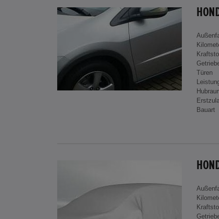
HOND
Außenf
Kilomet
Kraftsto
Getrieb
Türen
Leistun
Hubrau
Erstzul
Bauart
Außenf
Kilomet
Kraftsto
Getrieb