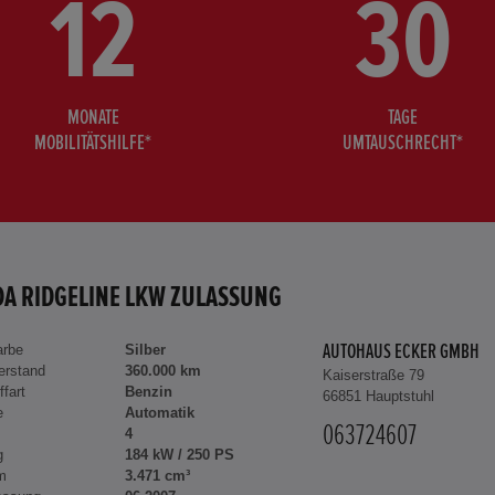
12
30
MONATE
TAGE
MOBILITÄTSHILFE*
UMTAUSCHRECHT*
A RIDGELINE LKW ZULASSUNG
arbe
Silber
AUTOHAUS ECKER GMBH
erstand
360.000 km
Kaiserstraße 79
ffart
Benzin
66851 Hauptstuhl
e
Automatik
063724607
4
g
184 kW / 250 PS
m
3.471 cm³