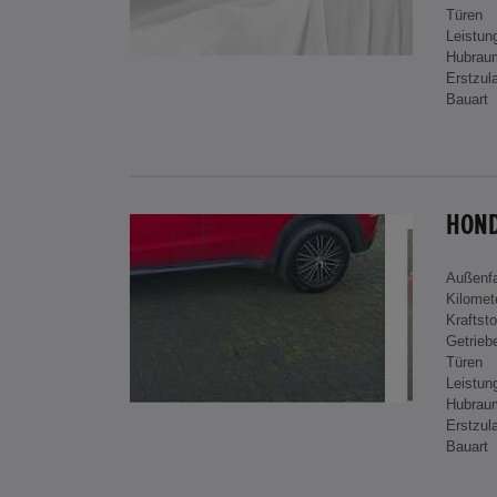
Türen
Leistun
Hubrau
Erstzul
Bauart
HOND
Außenf
Kilomet
Kraftsto
Getrieb
Türen
Leistun
Hubrau
Erstzul
Bauart