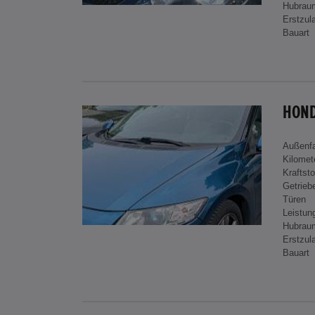
Hubrau
Erstzul
Bauart
HOND
Außenf
Kilomet
Kraftsto
Getrieb
Türen
Leistun
Hubrau
Erstzul
Bauart