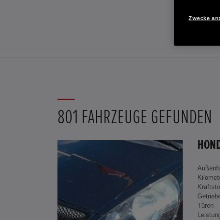
Zwecke an
801 FAHRZEUGE GEFUNDEN
Außenf
Kilomet
Kraftsto
Getrieb
Türen
Leistun