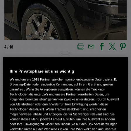
4 / 18
Außenfarbe
Ruse Black Metallic
Ihre Privatsphäre ist uns wichtig
Kilometerstand
3.100 km
Wir und unsere
1015
Partner speichern personenbezogene Daten, wie z. B.
Browsing-Daten oder eindeutige Kennungen, auf Ihrem Gerät und greifen
darauf zu . Wenn Sie Akzeptieren auswählen, können die Tracking-
Kraftstoffart
Super
Technologien die unter „Wir und unsere Partner verarbeiten Daten, um
Folgendes bereitzustellen“ genannten Zwecke unterstützen. . Durch Auswahl
Getriebe
Automatik
von Alle ablehnen oder durch Widerruf Ihrer Einwilligung werden diese
Technologien deaktiviert. Wenn Tracker deaktiviert sind, erscheinen
Türen
5
möglicherweise Inhalte und Anzeigen, die für Sie weniger relevant sind. Sie
können dieses Menü jederzeit erneut aufrufen, um Ihre Auswahl zu ändern
oder Ihre Einwilligung zu widerrufen, indem Sie auf den Link Voreinstellungen
Leistung
105 kW / 143 PS
verwalten unten auf der Webseite klicken. Ihre Wahl wirkt sich auf unsere/n