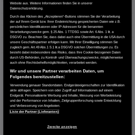
Website aus. Weitere Informationen finden Sie in unserer
Hubraum
0 cm³
Datenschutzerklärung.
Durch das Klicken des „Akzeptieren“-Buttons stimmen Sie der Verarbeitung
Erstzulassung
09.2024
der auf Ihrem Gerät bzw. Ihrer Endeinrichtung gespeicherten Daten wie z.B.
persönlichen Identifikatoren oder IP-Adressen für die benannten
Bauart
Limousine
Verarbeitungszwecke gem. § 25 Abs. 1 TTDSG sowie Art. 6 Abs. 1 lit. a
DSGVO zu. Beachten Sie, dass dabei auch eine Übermittlung in die USA durch
unsere Geschäftspartner erfolgen kann. Mit Ihrer Einwilligung stimmen Sie
Garantie
zugleich gem. Art.49 Abs.1 S.1 lit.a DSGVO solchen Übermittlungen zu. Es
besteht dabei insbesondere das Risiko, dass Ihre Cookie-bezogenen Daten
durch US-Behörden, zu Kontroll- und Überwachungszwecke, möglicherweise
AUTOHAUS EVERS GMBH & CO. KG
auch ohne Rechtsbehelfsmöglichkeiten, verarbeitet werden.
Wiesenstr. 7-11
Wir und unsere Partner verarbeiten Daten, um
47533 Kleve
Folgendes bereitzustellen:
RUFEN SIE UNS AN:
Verwendung genauer Standortdaten. Endgeräteeigenschaften zur Identifikation
02821-719930
aktiv abfragen. Speichern von oder Zugriff auf Informationen auf einem
Endgerät. Personalisierte Werbung und Inhalte, Messung von Werbeleistung
und der Performance von Inhalten, Zielgruppenforschung sowie Entwicklung
und Verbesserung von Angeboten.
Route planen
Liste der Partner (Lieferanten)
Händlerbestand anzeigen
Dealer Website anzeigen
Zwecke anzeigen
Händler kontaktieren