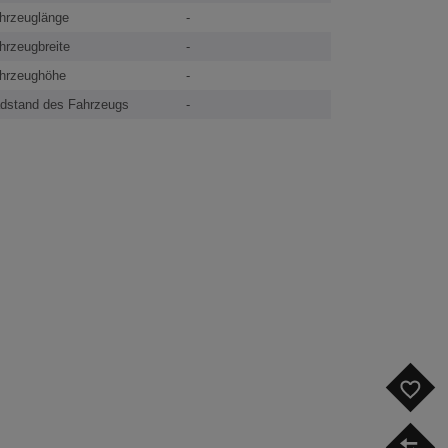
hrzeuglänge
-
hrzeugbreite
-
hrzeughöhe
-
dstand des Fahrzeugs
-
F
V