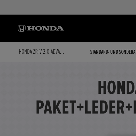
HONDA ZR-V 2.0 ADVANCE SPORT PAKET+LEDER+PANORAMADACH+NAVIGATION+ELEKTR. SITZE
STANDARD- UND SONDERA
HONDA
PAKET+LEDER+