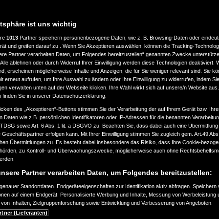
MWST. AUSWEISBAR
34.880 €
atsphäre ist uns wichtig
ere
1013
Partner speichern personenbezogene Daten, wie z. B. Browsing-Daten oder eindeu
rät und greifen darauf zu . Wenn Sie Akzeptieren auswählen, können die Tracking-Technologi
ere Partner verarbeiten Daten, um Folgendes bereitzustellen“ genannten Zwecke unterstütze
Alle ablehnen oder durch Widerruf Ihrer Einwilligung werden diese Technologien deaktiviert.
ind, erscheinen möglicherweise Inhalte und Anzeigen, die für Sie weniger relevant sind. Sie k
t erneut aufrufen, um Ihre Auswahl zu ändern oder Ihre Einwilligung zu widerrufen, indem Sie
gen verwalten unten auf der Webseite klicken. Ihre Wahl wirkt sich auf unsere/n Website aus
n finden Sie in unserer Datenschutzerklärung.
icken des „Akzeptieren“-Buttons stimmen Sie der Verarbeitung der auf Ihrem Gerät bzw. Ihre
n Daten wie z.B. persönlichen Identifikatoren oder IP-Adressen für die benannten Verarbei
TTDSG sowie Art. 6 Abs. 1 lit. a DSGVO zu. Beachten Sie, dass dabei auch eine Übermittlung
Geschäftspartner erfolgen kann. Mit Ihrer Einwilligung stimmen Sie zugleich gem. Art.49 Abs.1
n Übermittlungen zu. Es besteht dabei insbesondere das Risiko, dass Ihre Cookie-bezog
örden, zu Kontroll- und Überwachungszwecke, möglicherweise auch ohne Rechtsbehelfsmö
werden.
nsere Partner verarbeiten Daten, um Folgendes bereitzustellen:
enauer Standortdaten. Endgeräteeigenschaften zur Identifikation aktiv abfragen. Speichern 
ionen auf einem Endgerät. Personalisierte Werbung und Inhalte, Messung von Werbeleistung 
von Inhalten, Zielgruppenforschung sowie Entwicklung und Verbesserung von Angeboten.
rtner (Lieferanten)