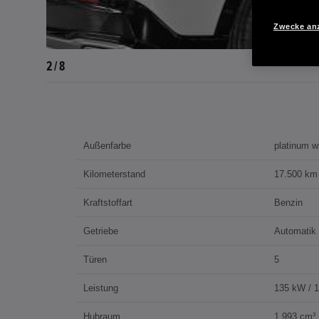
Zwecke an
2 / 8
Außenfarbe
platinum w
Kilometerstand
17.500 km
Kraftstoffart
Benzin
Getriebe
Automatik
Türen
5
Leistung
135 kW / 
Hubraum
1.993 cm³