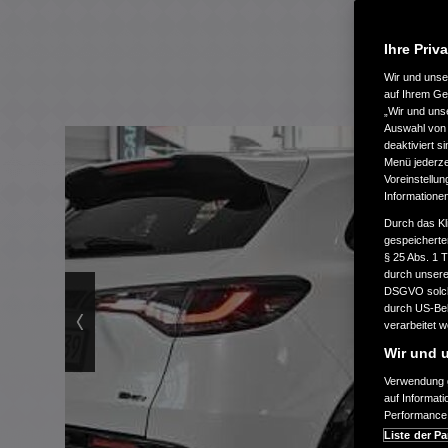
Ihre Priv
Wir und uns
auf Ihrem Ge
„Wir und uns
Auswahl von 
deaktiviert s
Menü jederzei
Voreinstellun
Informatione
Durch das Kl
gespeicherte
§ 25 Abs. 1 
durch unsere 
DSGVO solche
durch US-Beh
verarbeitet 
Wir und u
Verwendung g
auf Informat
Performance 
Liste der Pa