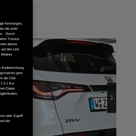
tige Kennungen,
en die unter
n. . Durch
 Wenn Tracker
önnen dieses
 auf den Link
. Weitere
r Endeinrichtung
tungszwecke gem.
 in die USA
 S.1 lit.a
enen Daten
glichkeiten,
von oder Zugriff
und der