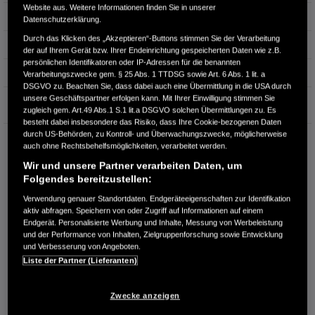
Website aus. Weitere Informationen finden Sie in unserer
Hubraum
1.993 cm³
Datenschutzerklärung.
Durch das Klicken des „Akzeptieren“-Buttons stimmen Sie der Verarbeitung
Erstzulassung
08.2024
der auf Ihrem Gerät bzw. Ihrer Endeinrichtung gespeicherten Daten wie z.B.
persönlichen Identifikatoren oder IP-Adressen für die benannten
Bauart
SUV
Verarbeitungszwecke gem. § 25 Abs. 1 TTDSG sowie Art. 6 Abs. 1 lit. a
DSGVO zu. Beachten Sie, dass dabei auch eine Übermittlung in die USA durch
unsere Geschäftspartner erfolgen kann. Mit Ihrer Einwilligung stimmen Sie
Garantie
zugleich gem. Art.49 Abs.1 S.1 lit.a DSGVO solchen Übermittlungen zu. Es
besteht dabei insbesondere das Risiko, dass Ihre Cookie-bezogenen Daten
durch US-Behörden, zu Kontroll- und Überwachungszwecke, möglicherweise
HONDA CENTER GMBH
auch ohne Rechtsbehelfsmöglichkeiten, verarbeitet werden.
Hanauer Landstraße 222
Wir und unsere Partner verarbeiten Daten, um
60314 Frankfurt am Main
Folgendes bereitzustellen:
RUFEN SIE UNS AN:
Verwendung genauer Standortdaten. Endgeräteeigenschaften zur Identifikation
069 - 678670
aktiv abfragen. Speichern von oder Zugriff auf Informationen auf einem
Endgerät. Personalisierte Werbung und Inhalte, Messung von Werbeleistung
und der Performance von Inhalten, Zielgruppenforschung sowie Entwicklung
und Verbesserung von Angeboten.
Route planen
Liste der Partner (Lieferanten)
Händlerbestand anzeigen
Dealer Website anzeigen
Zwecke anzeigen
Händler kontaktieren