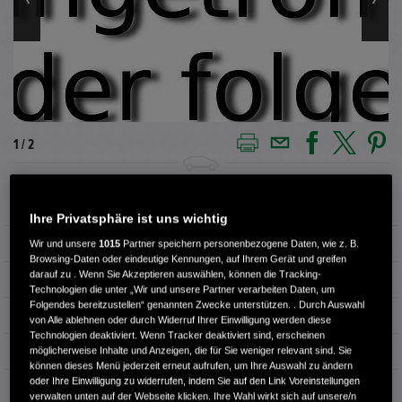
1 / 2
Außenfarbe
PLATINUM WHITE (weiß)
Ihre Privatsphäre ist uns wichtig
Kilometerstand
32.608 km
Wir und unsere
1015
Partner speichern personenbezogene Daten, wie z. B.
Browsing-Daten oder eindeutige Kennungen, auf Ihrem Gerät und greifen
darauf zu . Wenn Sie Akzeptieren auswählen, können die Tracking-
Kraftstoffart
Benzin
Technologien die unter „Wir und unsere Partner verarbeiten Daten, um
Folgendes bereitzustellen“ genannten Zwecke unterstützen. . Durch Auswahl
Getriebe
Automatik
von Alle ablehnen oder durch Widerruf Ihrer Einwilligung werden diese
Technologien deaktiviert. Wenn Tracker deaktiviert sind, erscheinen
Türen
5
möglicherweise Inhalte und Anzeigen, die für Sie weniger relevant sind. Sie
können dieses Menü jederzeit erneut aufrufen, um Ihre Auswahl zu ändern
oder Ihre Einwilligung zu widerrufen, indem Sie auf den Link Voreinstellungen
Leistung
135 kW / 184 PS
verwalten unten auf der Webseite klicken. Ihre Wahl wirkt sich auf unsere/n