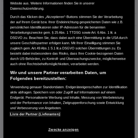
Website aus. Weitere Informationen finden Sie in unserer
Hubraum
1.993 cm³
Datenschutzerklärung.
Durch das Klicken des „Akzeptieren“-Buttons stimmen Sie der Verarbeitung
Erstzulassung
03.2025
der auf Ihrem Gerät bzw. Ihrer Endeinrichtung gespeicherten Daten wie z.B.
persönlichen Identifikatoren oder IP-Adressen für die benannten
Bauart
SUV
Verarbeitungszwecke gem. § 25 Abs. 1 TTDSG sowie Art. 6 Abs. 1 lit. a
DSGVO zu. Beachten Sie, dass dabei auch eine Übermittlung in die USA durch
unsere Geschäftspartner erfolgen kann. Mit Ihrer Einwilligung stimmen Sie
Garantie
zugleich gem. Art.49 Abs.1 S.1 lit.a DSGVO solchen Übermittlungen zu. Es
besteht dabei insbesondere das Risiko, dass Ihre Cookie-bezogenen Daten
durch US-Behörden, zu Kontroll- und Überwachungszwecke, möglicherweise
HONDA CENTER GMBH
auch ohne Rechtsbehelfsmöglichkeiten, verarbeitet werden.
Hanauer Landstraße 222
Wir und unsere Partner verarbeiten Daten, um
60314 Frankfurt am Main
Folgendes bereitzustellen:
RUFEN SIE UNS AN:
Verwendung genauer Standortdaten. Endgeräteeigenschaften zur Identifikation
069 - 678670
aktiv abfragen. Speichern von oder Zugriff auf Informationen auf einem
Endgerät. Personalisierte Werbung und Inhalte, Messung von Werbeleistung
und der Performance von Inhalten, Zielgruppenforschung sowie Entwicklung
und Verbesserung von Angeboten.
Route planen
Liste der Partner (Lieferanten)
Händlerbestand anzeigen
Dealer Website anzeigen
Zwecke anzeigen
Händler kontaktieren