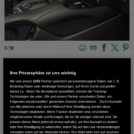
3 / 18
Außenfarbe
STILL NIGHT (blau)
Ihre Privatsphäre ist uns wichtig
Kilometerstand
17.676 km
Wir und unsere
1015
Partner speichern personenbezogene Daten, wie z. B.
Browsing-Daten oder eindeutige Kennungen, auf Ihrem Gerät und greifen
darauf zu . Wenn Sie Akzeptieren auswählen, können die Tracking-
Kraftstoffart
Benzin
Technologien die unter „Wir und unsere Partner verarbeiten Daten, um
Folgendes bereitzustellen“ genannten Zwecke unterstützen. . Durch Auswahl
Getriebe
Automatik
von Alle ablehnen oder durch Widerruf Ihrer Einwilligung werden diese
Technologien deaktiviert. Wenn Tracker deaktiviert sind, erscheinen
Türen
5
möglicherweise Inhalte und Anzeigen, die für Sie weniger relevant sind. Sie
können dieses Menü jederzeit erneut aufrufen, um Ihre Auswahl zu ändern
oder Ihre Einwilligung zu widerrufen, indem Sie auf den Link Voreinstellungen
Leistung
135 kW / 184 PS
verwalten unten auf der Webseite klicken. Ihre Wahl wirkt sich auf unsere/n