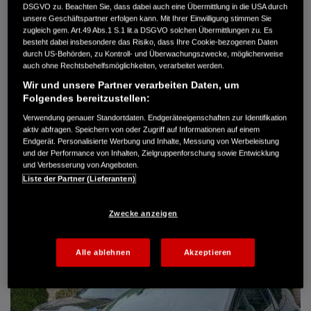
DSGVO zu. Beachten Sie, dass dabei auch eine Übermittlung in die USA durch
Türen
5
unsere Geschäftspartner erfolgen kann. Mit Ihrer Einwilligung stimmen Sie
Leistung
61 kW / 83 PS
zugleich gem. Art.49 Abs.1 S.1 lit.a DSGVO solchen Übermittlungen zu. Es
Hubraum
1.339 cm³
besteht dabei insbesondere das Risiko, dass Ihre Cookie-bezogenen Daten
Erstzulassung
10.2007
durch US-Behörden, zu Kontroll- und Überwachungszwecke, möglicherweise
Bauart
Limousine
auch ohne Rechtsbehelfsmöglichkeiten, verarbeitet werden.
Wir und unsere Partner verarbeiten Daten, um
AUTO HARKE GMBH
Folgendes bereitzustellen:
Randersweide 59-63
21035 Hamburg
Verwendung genauer Standortdaten. Endgeräteeigenschaften zur Identifikation
aktiv abfragen. Speichern von oder Zugriff auf Informationen auf einem
+49 40 735 935 0
Endgerät. Personalisierte Werbung und Inhalte, Messung von Werbeleistung
und der Performance von Inhalten, Zielgruppenforschung sowie Entwicklung
und Verbesserung von Angeboten.
DETAILS
Liste der Partner (Lieferanten)
FAVORITEN
Zwecke anzeigen
Alle ablehnen
Akzeptieren