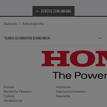
ZURÜCK ZUM ANFANG
Startseite
Fahrzeugsuche
*GEMÄSS GESONDERTEN BEDINGUNGEN
JAZZ HYBRID
JAZZ
CIVIC TYPE R
CIVIC HYBRID
CIVIC TOURER
CIVIC / CIVIC LIMOUSINE
Kontakt
Impressum
Rechtliche Hinweise
Datenschutzhinweise
INSIGHT
Cookies
Newsletter
Händlersuche
ACCORD