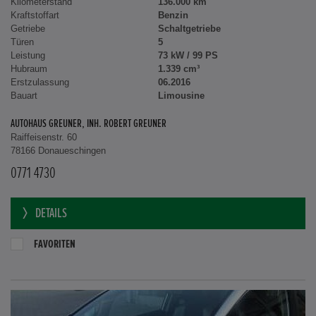
Kilometerstand
136.000 km
Kraftstoffart
Benzin
Getriebe
Schaltgetriebe
Türen
5
Leistung
73 kW / 99 PS
Hubraum
1.339 cm³
Erstzulassung
06.2016
Bauart
Limousine
AUTOHAUS GREUNER, INH. ROBERT GREUNER
Raiffeisenstr. 60
78166 Donaueschingen
0771 4730
DETAILS
FAVORITEN