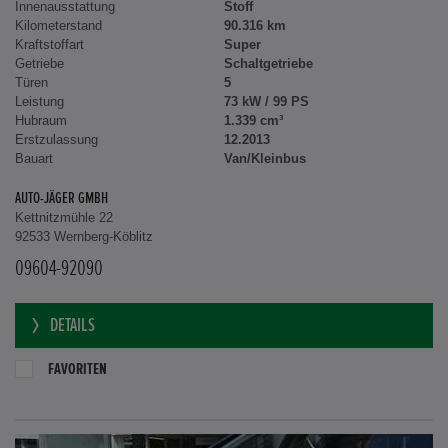
Innenausstattung
Stoff
Kilometerstand
90.316 km
Kraftstoffart
Super
Getriebe
Schaltgetriebe
Türen
5
Leistung
73 kW / 99 PS
Hubraum
1.339 cm³
Erstzulassung
12.2013
Bauart
Van/Kleinbus
AUTO-JÄGER GMBH
Kettnitzmühle 22
92533 Wernberg-Köblitz
09604-92090
DETAILS
FAVORITEN