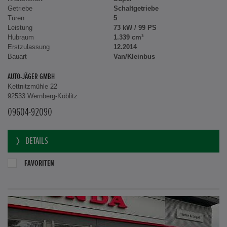
Getriebe
Schaltgetriebe
Türen
5
Leistung
73 kW / 99 PS
Hubraum
1.339 cm³
Erstzulassung
12.2014
Bauart
Van/Kleinbus
AUTO-JÄGER GMBH
Kettnitzmühle 22
92533 Wernberg-Köblitz
09604-92090
DETAILS
FAVORITEN