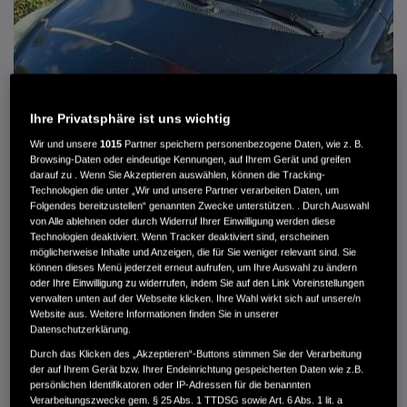
Ihre Privatsphäre ist uns wichtig
Wir und unsere
1015
Partner speichern personenbezogene Daten, wie z. B.
Browsing-Daten oder eindeutige Kennungen, auf Ihrem Gerät und greifen
darauf zu . Wenn Sie Akzeptieren auswählen, können die Tracking-
Technologien die unter „Wir und unsere Partner verarbeiten Daten, um
Folgendes bereitzustellen“ genannten Zwecke unterstützen. . Durch Auswahl
von Alle ablehnen oder durch Widerruf Ihrer Einwilligung werden diese
HONDA JAZZ 1.4 ES SPORT KLIMA, RADIOCD, LM-ALLWETTERRÄDER, PRIVACY
Technologien deaktiviert. Wenn Tracker deaktiviert sind, erscheinen
möglicherweise Inhalte und Anzeigen, die für Sie weniger relevant sind. Sie
können dieses Menü jederzeit erneut aufrufen, um Ihre Auswahl zu ändern
MWST. NICHT AUSWEISBAR
oder Ihre Einwilligung zu widerrufen, indem Sie auf den Link Voreinstellungen
3.900 €
verwalten unten auf der Webseite klicken. Ihre Wahl wirkt sich auf unsere/n
Website aus. Weitere Informationen finden Sie in unserer
Datenschutzerklärung.
Außenfarbe
crystal black pearl
Durch das Klicken des „Akzeptieren“-Buttons stimmen Sie der Verarbeitung
Kilometerstand
166.000 km
der auf Ihrem Gerät bzw. Ihrer Endeinrichtung gespeicherten Daten wie z.B.
persönlichen Identifikatoren oder IP-Adressen für die benannten
Kraftstoffart
Super
Verarbeitungszwecke gem. § 25 Abs. 1 TTDSG sowie Art. 6 Abs. 1 lit. a
Getriebe
Automatik