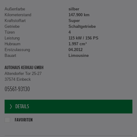
Außenfarbe
silber
Kilometerstand
147.900 km
Kraftstoffart
Super
Getriebe
Schaltgetriebe
Türen
4
Leistung
115 kW / 156 PS
Hubraum
1.997 cm³
Erstzulassung
04.2012
Bauart
Limousine
AUTOHAUS KERKAU GMBH
Altendorfer Tor 25-27
37574 Einbeck
05561-93130
DETAILS
FAVORITEN