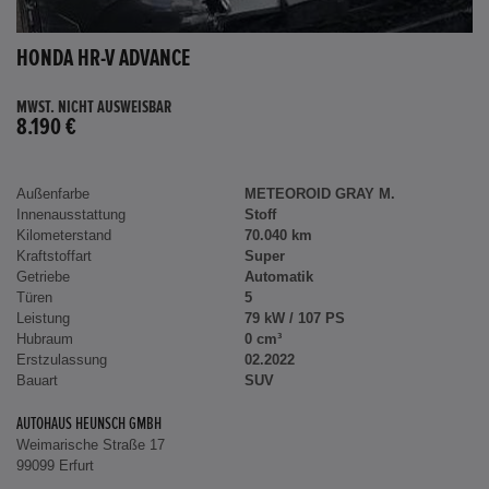
HONDA HR-V ADVANCE
MWST. NICHT AUSWEISBAR
8.190 €
Außenfarbe
METEOROID GRAY M.
Innenausstattung
Stoff
Kilometerstand
70.040 km
Kraftstoffart
Super
Getriebe
Automatik
Türen
5
Leistung
79 kW / 107 PS
Hubraum
0 cm³
Erstzulassung
02.2022
Bauart
SUV
AUTOHAUS HEUNSCH GMBH
Weimarische Straße 17
99099 Erfurt