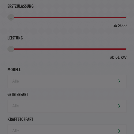
ERSTZULASSUNG
bis
ab 2000
360
km
LEISTUNG
ab 61 kW
MODELL
GETRIEBEART
KRAFTSTOFFART