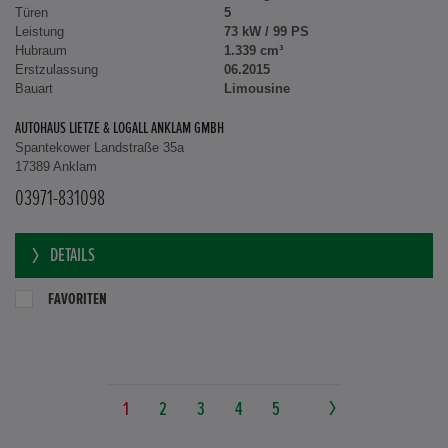
Türen
5
Leistung
73 kW / 99 PS
Hubraum
1.339 cm³
Erstzulassung
06.2015
Bauart
Limousine
AUTOHAUS LIETZE & LOGALL ANKLAM GMBH
Spantekower Landstraße 35a
17389 Anklam
03971-831098
DETAILS
FAVORITEN
1
2
3
4
5