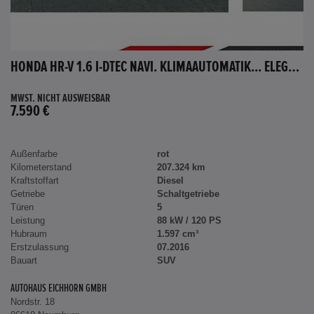
HONDA HR-V 1.6 I-DTEC NAVI. KLIMAAUTOMATIK... ELEGANCE
MWST. NICHT AUSWEISBAR
7.590 €
Außenfarbe
rot
Kilometerstand
207.324 km
Kraftstoffart
Diesel
Getriebe
Schaltgetriebe
Türen
5
Leistung
88 kW / 120 PS
Hubraum
1.597 cm³
Erstzulassung
07.2016
Bauart
SUV
AUTOHAUS EICHHORN GMBH
Nordstr. 18