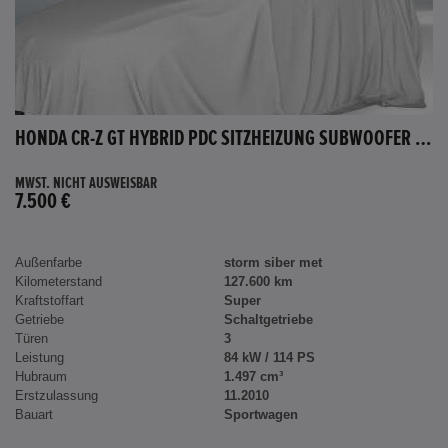
HONDA CR-Z GT HYBRID PDC SITZHEIZUNG SUBWOOFER BLUETOOTH
MWST. NICHT AUSWEISBAR
7.500 €
Außenfarbe
storm siber met
Kilometerstand
127.600 km
Kraftstoffart
Super
Getriebe
Schaltgetriebe
Türen
3
Leistung
84 kW / 114 PS
Hubraum
1.497 cm³
Erstzulassung
11.2010
Bauart
Sportwagen