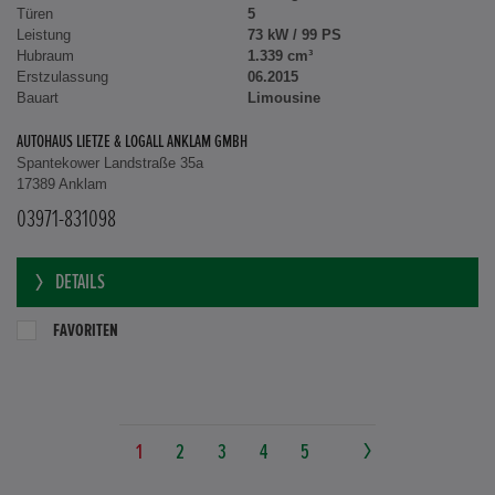
Türen
5
Leistung
73 kW / 99 PS
Hubraum
1.339 cm³
Erstzulassung
06.2015
Bauart
Limousine
AUTOHAUS LIETZE & LOGALL ANKLAM GMBH
Spantekower Landstraße 35a
17389 Anklam
03971-831098
DETAILS
FAVORITEN
1
2
3
4
5