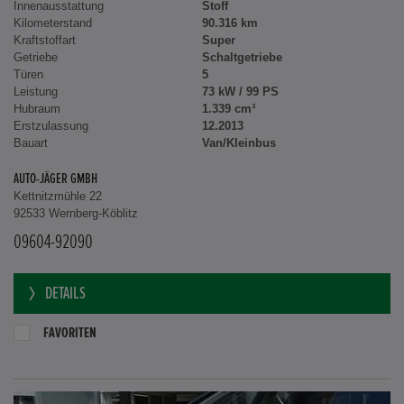
Innenausstattung
Stoff
Kilometerstand
90.316 km
Kraftstoffart
Super
Getriebe
Schaltgetriebe
Türen
5
Leistung
73 kW / 99 PS
Hubraum
1.339 cm³
Erstzulassung
12.2013
Bauart
Van/Kleinbus
AUTO-JÄGER GMBH
Kettnitzmühle 22
92533 Wernberg-Köblitz
09604-92090
DETAILS
FAVORITEN