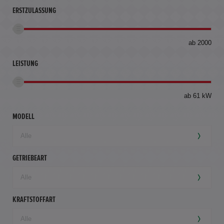
ERSTZULASSUNG
bis
ab 2000
360
km
LEISTUNG
ab 61 kW
MODELL
GETRIEBEART
KRAFTSTOFFART