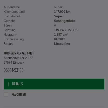
Außenfarbe
silber
Kilometerstand
147.900 km
Kraftstoffart
Super
Getriebe
Schaltgetriebe
Türen
4
Leistung
115 kW / 156 PS
Hubraum
1.997 cm³
Erstzulassung
04.2012
Bauart
Limousine
AUTOHAUS KERKAU GMBH
Altendorfer Tor 25-27
37574 Einbeck
05561-93130
DETAILS
FAVORITEN