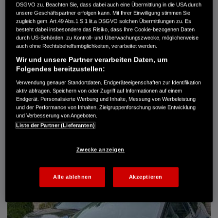
DSGVO zu. Beachten Sie, dass dabei auch eine Übermittlung in die USA durch
Türen
5
unsere Geschäftspartner erfolgen kann. Mit Ihrer Einwilligung stimmen Sie
Leistung
61 kW / 83 PS
zugleich gem. Art.49 Abs.1 S.1 lit.a DSGVO solchen Übermittlungen zu. Es
Hubraum
1.339 cm³
besteht dabei insbesondere das Risiko, dass Ihre Cookie-bezogenen Daten
Erstzulassung
10.2007
durch US-Behörden, zu Kontroll- und Überwachungszwecke, möglicherweise
Bauart
Limousine
auch ohne Rechtsbehelfsmöglichkeiten, verarbeitet werden.
Wir und unsere Partner verarbeiten Daten, um
AUTO HARKE GMBH
Folgendes bereitzustellen:
Randersweide 59-63
21035 Hamburg
Verwendung genauer Standortdaten. Endgeräteeigenschaften zur Identifikation
aktiv abfragen. Speichern von oder Zugriff auf Informationen auf einem
+49 40 735 935 0
Endgerät. Personalisierte Werbung und Inhalte, Messung von Werbeleistung
und der Performance von Inhalten, Zielgruppenforschung sowie Entwicklung
und Verbesserung von Angeboten.
DETAILS
Liste der Partner (Lieferanten)
FAVORITEN
Zwecke anzeigen
Alle ablehnen
Akzeptieren