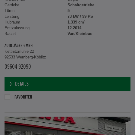
Getriebe
Schaltgetriebe
Türen
5
Leistung
73 kW / 99 PS
Hubraum
1.339 cm³
Erstzulassung
12.2014
Bauart
Van/Kleinbus
AUTO-JÄGER GMBH
Kettnitzmühle 22
92533 Wernberg-Köblitz
09604-92090
DETAILS
FAVORITEN