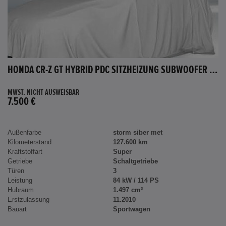
HONDA CR-Z GT HYBRID PDC SITZHEIZUNG SUBWOOFER BLUETOOTH
MWST. NICHT AUSWEISBAR
7.500 €
Außenfarbe
storm siber met
Kilometerstand
127.600 km
Kraftstoffart
Super
Getriebe
Schaltgetriebe
Türen
3
Leistung
84 kW / 114 PS
Hubraum
1.497 cm³
Erstzulassung
11.2010
Bauart
Sportwagen