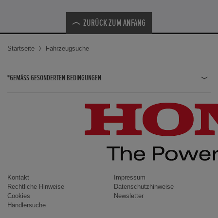
ZURÜCK ZUM ANFANG
Startseite
Fahrzeugsuche
*GEMÄSS GESONDERTEN BEDINGUNGEN
JAZZ HYBRID
JAZZ
CIVIC TYPE R
CIVIC HYBRID
CIVIC TOURER
CIVIC / CIVIC LIMOUSINE
Kontakt
Impressum
Rechtliche Hinweise
Datenschutzhinweise
INSIGHT
Cookies
Newsletter
Händlersuche
ACCORD