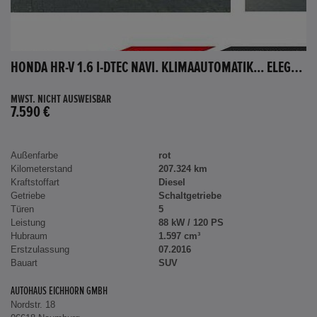
HONDA HR-V 1.6 I-DTEC NAVI. KLIMAAUTOMATIK... ELEGANCE
MWST. NICHT AUSWEISBAR
7.590 €
Außenfarbe
rot
Kilometerstand
207.324 km
Kraftstoffart
Diesel
Getriebe
Schaltgetriebe
Türen
5
Leistung
88 kW / 120 PS
Hubraum
1.597 cm³
Erstzulassung
07.2016
Bauart
SUV
AUTOHAUS EICHHORN GMBH
Nordstr. 18