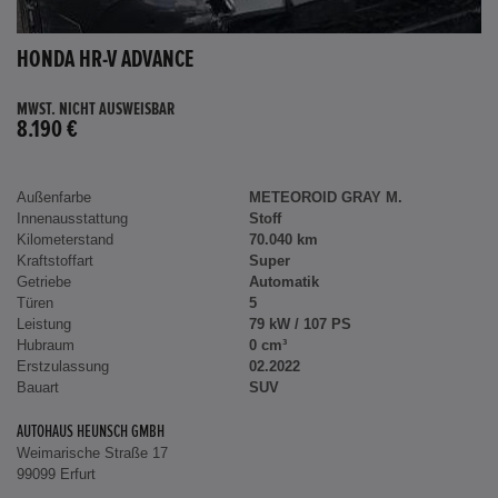
HONDA HR-V ADVANCE
MWST. NICHT AUSWEISBAR
8.190 €
Außenfarbe
METEOROID GRAY M.
Innenausstattung
Stoff
Kilometerstand
70.040 km
Kraftstoffart
Super
Getriebe
Automatik
Türen
5
Leistung
79 kW / 107 PS
Hubraum
0 cm³
Erstzulassung
02.2022
Bauart
SUV
AUTOHAUS HEUNSCH GMBH
Weimarische Straße 17
99099 Erfurt