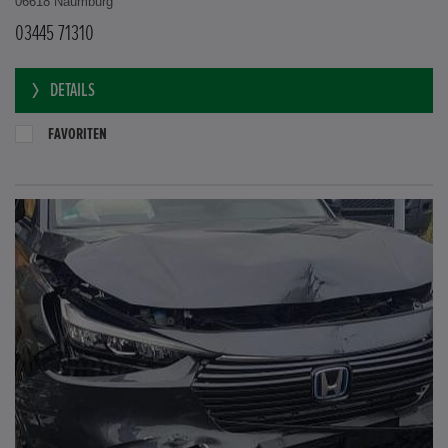
06618 Naumburg
03445 71310
DETAILS
FAVORITEN