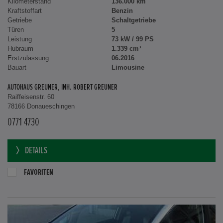
Kilometerstand
136.000 km
Kraftstoffart
Benzin
Getriebe
Schaltgetriebe
Türen
5
Leistung
73 kW / 99 PS
Hubraum
1.339 cm³
Erstzulassung
06.2016
Bauart
Limousine
AUTOHAUS GREUNER, INH. ROBERT GREUNER
Raiffeisenstr. 60
78166 Donaueschingen
0771 4730
DETAILS
FAVORITEN