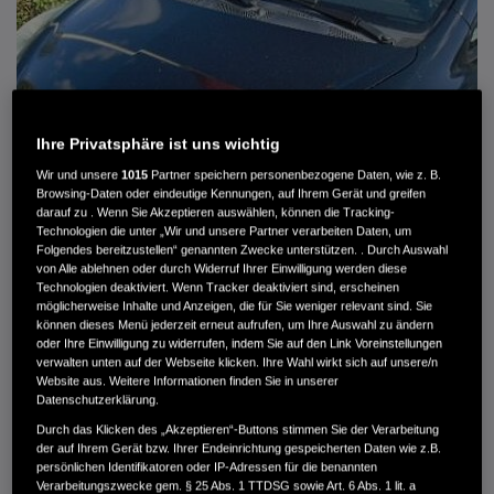
Ihre Privatsphäre ist uns wichtig
Wir und unsere
1015
Partner speichern personenbezogene Daten, wie z. B.
Browsing-Daten oder eindeutige Kennungen, auf Ihrem Gerät und greifen
darauf zu . Wenn Sie Akzeptieren auswählen, können die Tracking-
Technologien die unter „Wir und unsere Partner verarbeiten Daten, um
Folgendes bereitzustellen“ genannten Zwecke unterstützen. . Durch Auswahl
von Alle ablehnen oder durch Widerruf Ihrer Einwilligung werden diese
HONDA JAZZ 1.4 ES SPORT KLIMA, RADIOCD, LM-ALLWETTERRÄDER, PRIVACY
Technologien deaktiviert. Wenn Tracker deaktiviert sind, erscheinen
möglicherweise Inhalte und Anzeigen, die für Sie weniger relevant sind. Sie
können dieses Menü jederzeit erneut aufrufen, um Ihre Auswahl zu ändern
MWST. NICHT AUSWEISBAR
oder Ihre Einwilligung zu widerrufen, indem Sie auf den Link Voreinstellungen
3.900 €
verwalten unten auf der Webseite klicken. Ihre Wahl wirkt sich auf unsere/n
Website aus. Weitere Informationen finden Sie in unserer
Datenschutzerklärung.
Außenfarbe
crystal black pearl
Durch das Klicken des „Akzeptieren“-Buttons stimmen Sie der Verarbeitung
Kilometerstand
166.000 km
der auf Ihrem Gerät bzw. Ihrer Endeinrichtung gespeicherten Daten wie z.B.
persönlichen Identifikatoren oder IP-Adressen für die benannten
Kraftstoffart
Super
Verarbeitungszwecke gem. § 25 Abs. 1 TTDSG sowie Art. 6 Abs. 1 lit. a
Getriebe
Automatik