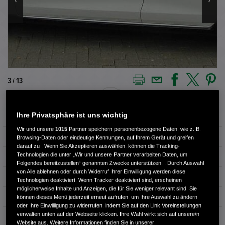
3 / 13
Ihre Privatsphäre ist uns wichtig
Außenfarbe
platinum weiß
Wir und unsere
1015
Partner speichern personenbezogene Daten, wie z. B.
Kilometerstand
8.500 km
Browsing-Daten oder eindeutige Kennungen, auf Ihrem Gerät und greifen
darauf zu . Wenn Sie Akzeptieren auswählen, können die Tracking-
Technologien die unter „Wir und unsere Partner verarbeiten Daten, um
Kraftstoffart
Benzin
Folgendes bereitzustellen“ genannten Zwecke unterstützen. . Durch Auswahl
von Alle ablehnen oder durch Widerruf Ihrer Einwilligung werden diese
Getriebe
Automatik
Technologien deaktiviert. Wenn Tracker deaktiviert sind, erscheinen
möglicherweise Inhalte und Anzeigen, die für Sie weniger relevant sind. Sie
Türen
5
können dieses Menü jederzeit erneut aufrufen, um Ihre Auswahl zu ändern
oder Ihre Einwilligung zu widerrufen, indem Sie auf den Link Voreinstellungen
verwalten unten auf der Webseite klicken. Ihre Wahl wirkt sich auf unsere/n
Leistung
90 kW / 122 PS
Website aus. Weitere Informationen finden Sie in unserer