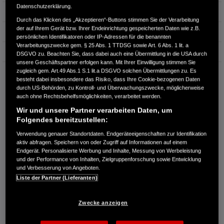
Datenschutzerklärung.
Hubraum
1.498 cm³
Durch das Klicken des „Akzeptieren“-Buttons stimmen Sie der Verarbeitung
der auf Ihrem Gerät bzw. Ihrer Endeinrichtung gespeicherten Daten wie z.B.
Erstzulassung
12.2024
persönlichen Identifikatoren oder IP-Adressen für die benannten
Verarbeitungszwecke gem. § 25 Abs. 1 TTDSG sowie Art. 6 Abs. 1 lit. a
Bauart
Kleinwagen
DSGVO zu. Beachten Sie, dass dabei auch eine Übermittlung in die USA durch
unsere Geschäftspartner erfolgen kann. Mit Ihrer Einwilligung stimmen Sie
zugleich gem. Art.49 Abs.1 S.1 lit.a DSGVO solchen Übermittlungen zu. Es
AUTOHAUS EICHHORN GMBH
besteht dabei insbesondere das Risiko, dass Ihre Cookie-bezogenen Daten
Nordstr. 18
durch US-Behörden, zu Kontroll- und Überwachungszwecke, möglicherweise
06618 Naumburg
auch ohne Rechtsbehelfsmöglichkeiten, verarbeitet werden.
Wir und unsere Partner verarbeiten Daten, um
RUFEN SIE UNS AN:
Folgendes bereitzustellen:
03445 71310
Verwendung genauer Standortdaten. Endgeräteeigenschaften zur Identifikation
aktiv abfragen. Speichern von oder Zugriff auf Informationen auf einem
Route planen
Endgerät. Personalisierte Werbung und Inhalte, Messung von Werbeleistung
und der Performance von Inhalten, Zielgruppenforschung sowie Entwicklung
Händlerbestand anzeigen
und Verbesserung von Angeboten.
Händler kontaktieren
Liste der Partner (Lieferanten)
E-MAIL-ANFRAGE
Zwecke anzeigen