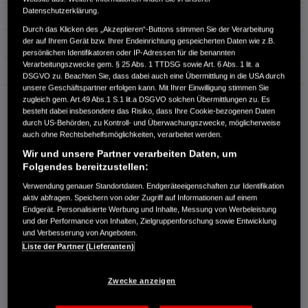
Datenschutzerklärung.
Hubraum
1.498 cm³
Durch das Klicken des „Akzeptieren“-Buttons stimmen Sie der Verarbeitung
der auf Ihrem Gerät bzw. Ihrer Endeinrichtung gespeicherten Daten wie z.B.
Erstzulassung
07.2025
persönlichen Identifikatoren oder IP-Adressen für die benannten
Verarbeitungszwecke gem. § 25 Abs. 1 TTDSG sowie Art. 6 Abs. 1 lit. a
Bauart
Limousine
DSGVO zu. Beachten Sie, dass dabei auch eine Übermittlung in die USA durch
unsere Geschäftspartner erfolgen kann. Mit Ihrer Einwilligung stimmen Sie
zugleich gem. Art.49 Abs.1 S.1 lit.a DSGVO solchen Übermittlungen zu. Es
DIETER STACHOWIAK GMBH & CO. KG
besteht dabei insbesondere das Risiko, dass Ihre Cookie-bezogenen Daten
Potsdamer Str. 9a
durch US-Behörden, zu Kontroll- und Überwachungszwecke, möglicherweise
15711 Königs Wusterhausen
auch ohne Rechtsbehelfsmöglichkeiten, verarbeitet werden.
Wir und unsere Partner verarbeiten Daten, um
RUFEN SIE UNS AN:
Folgendes bereitzustellen:
03375 / 24260
Verwendung genauer Standortdaten. Endgeräteeigenschaften zur Identifikation
aktiv abfragen. Speichern von oder Zugriff auf Informationen auf einem
Route planen
Endgerät. Personalisierte Werbung und Inhalte, Messung von Werbeleistung
und der Performance von Inhalten, Zielgruppenforschung sowie Entwicklung
Händlerbestand anzeigen
und Verbesserung von Angeboten.
Händler kontaktieren
Liste der Partner (Lieferanten)
E-MAIL-ANFRAGE
Zwecke anzeigen