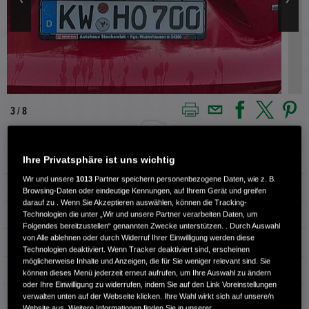
4 / 8
Ihre Privatsphäre ist uns wichtig
Außenfarbe
Rot
Wir und unsere
1013
Partner speichern personenbezogene Daten, wie z. B.
Kilometerstand
2.000 km
Browsing-Daten oder eindeutige Kennungen, auf Ihrem Gerät und greifen
darauf zu . Wenn Sie Akzeptieren auswählen, können die Tracking-
Kraftstoffart
Benzin
Technologien die unter „Wir und unsere Partner verarbeiten Daten, um
Folgendes bereitzustellen“ genannten Zwecke unterstützen. . Durch Auswahl
von Alle ablehnen oder durch Widerruf Ihrer Einwilligung werden diese
Getriebe
Automatik
Technologien deaktiviert. Wenn Tracker deaktiviert sind, erscheinen
möglicherweise Inhalte und Anzeigen, die für Sie weniger relevant sind. Sie
Türen
5
können dieses Menü jederzeit erneut aufrufen, um Ihre Auswahl zu ändern
oder Ihre Einwilligung zu widerrufen, indem Sie auf den Link Voreinstellungen
verwalten unten auf der Webseite klicken. Ihre Wahl wirkt sich auf unsere/n
Leistung
89 kW / 121 PS
Website aus. Weitere Informationen finden Sie in unserer