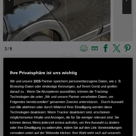
4 / 9
Außenfarbe
Schwarz
Ihre Privatsphäre ist uns wichtig
Wir und unsere
1015
Partner speichern personenbezogene Daten, wie z. B.
Kilometerstand
1.380 km
Browsing-Daten oder eindeutige Kennungen, auf Ihrem Gerät und greifen
darauf zu . Wenn Sie Akzeptieren auswählen, können die Tracking-
Kraftstoffart
Benzin
Technologien die unter „Wir und unsere Partner verarbeiten Daten, um
Folgendes bereitzustellen“ genannten Zwecke unterstützen. . Durch Auswahl
Getriebe
Automatik
von Alle ablehnen oder durch Widerruf Ihrer Einwilligung werden diese
Technologien deaktiviert. Wenn Tracker deaktiviert sind, erscheinen
möglicherweise Inhalte und Anzeigen, die für Sie weniger relevant sind. Sie
Türen
5
können dieses Menü jederzeit erneut aufrufen, um Ihre Auswahl zu ändern
oder Ihre Einwilligung zu widerrufen, indem Sie auf den Link Voreinstellungen
Leistung
79 kW / 107 PS
verwalten unten auf der Webseite klicken. Ihre Wahl wirkt sich auf unsere/n