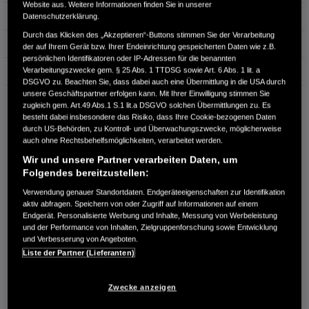
Website aus. Weitere Informationen finden Sie in unserer
Hubraum
1.498 cm³
Datenschutzerklärung.
Durch das Klicken des „Akzeptieren“-Buttons stimmen Sie der Verarbeitung
Erstzulassung
10.2025
der auf Ihrem Gerät bzw. Ihrer Endeinrichtung gespeicherten Daten wie z.B.
persönlichen Identifikatoren oder IP-Adressen für die benannten
Verarbeitungszwecke gem. § 25 Abs. 1 TTDSG sowie Art. 6 Abs. 1 lit. a
Bauart
Limousine
DSGVO zu. Beachten Sie, dass dabei auch eine Übermittlung in die USA durch
unsere Geschäftspartner erfolgen kann. Mit Ihrer Einwilligung stimmen Sie
AUTOHAUS LEHNER GMBH
zugleich gem. Art.49 Abs.1 S.1 lit.a DSGVO solchen Übermittlungen zu. Es
Flinkerskoppel 7
besteht dabei insbesondere das Risiko, dass Ihre Cookie-bezogenen Daten
23970 Wismar
durch US-Behörden, zu Kontroll- und Überwachungszwecke, möglicherweise
auch ohne Rechtsbehelfsmöglichkeiten, verarbeitet werden.
RUFEN SIE UNS AN:
Wir und unsere Partner verarbeiten Daten, um
03841-3047511
Folgendes bereitzustellen:
Verwendung genauer Standortdaten. Endgeräteeigenschaften zur Identifikation
aktiv abfragen. Speichern von oder Zugriff auf Informationen auf einem
Route planen
Endgerät. Personalisierte Werbung und Inhalte, Messung von Werbeleistung
Händlerbestand anzeigen
und der Performance von Inhalten, Zielgruppenforschung sowie Entwicklung
und Verbesserung von Angeboten.
Dealer Website anzeigen
Liste der Partner (Lieferanten)
Händler kontaktieren
Zwecke anzeigen
E-MAIL-ANFRAGE