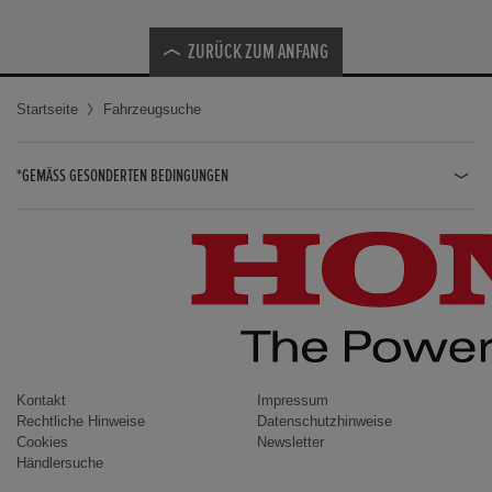
ZURÜCK ZUM ANFANG
Startseite
Fahrzeugsuche
*GEMÄSS GESONDERTEN BEDINGUNGEN
JAZZ HYBRID
JAZZ
CIVIC TYPE R
CIVIC HYBRID
CIVIC TOURER
CIVIC / CIVIC LIMOUSINE
Kontakt
Impressum
Rechtliche Hinweise
Datenschutzhinweise
INSIGHT
Cookies
Newsletter
Händlersuche
ACCORD