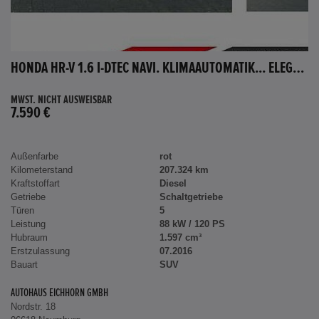
HONDA HR-V 1.6 I-DTEC NAVI. KLIMAAUTOMATIK... ELEGANCE
MWST. NICHT AUSWEISBAR
7.590 €
Außenfarbe
rot
Kilometerstand
207.324 km
Kraftstoffart
Diesel
Getriebe
Schaltgetriebe
Türen
5
Leistung
88 kW / 120 PS
Hubraum
1.597 cm³
Erstzulassung
07.2016
Bauart
SUV
AUTOHAUS EICHHORN GMBH
Nordstr. 18