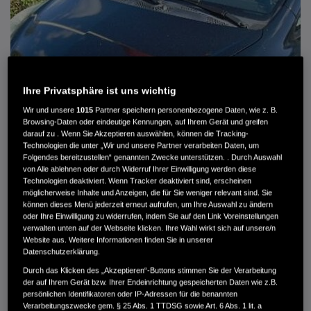
Ihre Privatsphäre ist uns wichtig
Wir und unsere
1015
Partner speichern personenbezogene Daten, wie z. B.
Browsing-Daten oder eindeutige Kennungen, auf Ihrem Gerät und greifen
darauf zu . Wenn Sie Akzeptieren auswählen, können die Tracking-
Technologien die unter „Wir und unsere Partner verarbeiten Daten, um
Folgendes bereitzustellen“ genannten Zwecke unterstützen. . Durch Auswahl
von Alle ablehnen oder durch Widerruf Ihrer Einwilligung werden diese
HONDA JAZZ 1.4 ES SPORT KLIMA, RADIOCD, LM-ALLWETTERRÄDER, PRIVACY
Technologien deaktiviert. Wenn Tracker deaktiviert sind, erscheinen
möglicherweise Inhalte und Anzeigen, die für Sie weniger relevant sind. Sie
können dieses Menü jederzeit erneut aufrufen, um Ihre Auswahl zu ändern
MWST. NICHT AUSWEISBAR
oder Ihre Einwilligung zu widerrufen, indem Sie auf den Link Voreinstellungen
3.900 €
verwalten unten auf der Webseite klicken. Ihre Wahl wirkt sich auf unsere/n
Website aus. Weitere Informationen finden Sie in unserer
Datenschutzerklärung.
Außenfarbe
crystal black pearl
Durch das Klicken des „Akzeptieren“-Buttons stimmen Sie der Verarbeitung
Kilometerstand
166.000 km
der auf Ihrem Gerät bzw. Ihrer Endeinrichtung gespeicherten Daten wie z.B.
persönlichen Identifikatoren oder IP-Adressen für die benannten
Kraftstoffart
Super
Verarbeitungszwecke gem. § 25 Abs. 1 TTDSG sowie Art. 6 Abs. 1 lit. a
Getriebe
Automatik