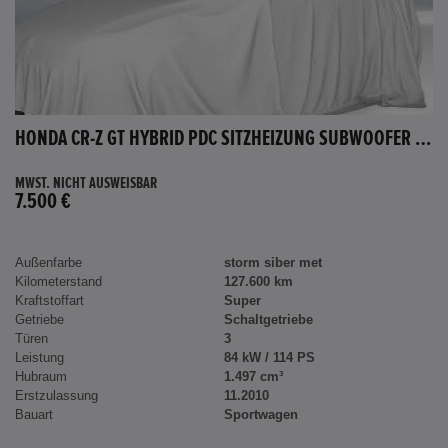
HONDA CR-Z GT HYBRID PDC SITZHEIZUNG SUBWOOFER BLUETOOTH
MWST. NICHT AUSWEISBAR
7.500 €
Außenfarbe
storm siber met
Kilometerstand
127.600 km
Kraftstoffart
Super
Getriebe
Schaltgetriebe
Türen
3
Leistung
84 kW / 114 PS
Hubraum
1.497 cm³
Erstzulassung
11.2010
Bauart
Sportwagen