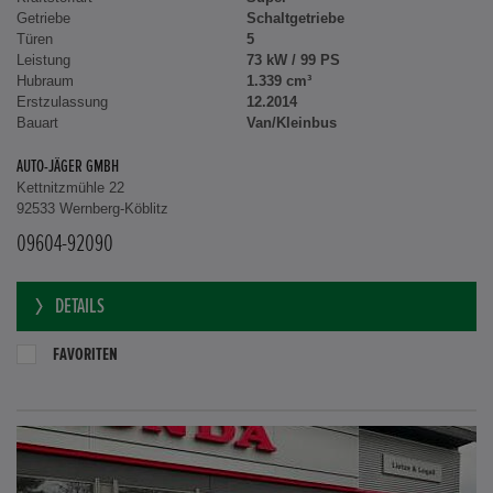
Getriebe
Schaltgetriebe
Türen
5
Leistung
73 kW / 99 PS
Hubraum
1.339 cm³
Erstzulassung
12.2014
Bauart
Van/Kleinbus
AUTO-JÄGER GMBH
Kettnitzmühle 22
92533 Wernberg-Köblitz
09604-92090
DETAILS
FAVORITEN