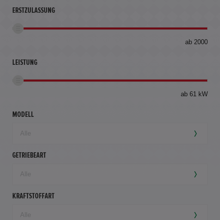
ERSTZULASSUNG
bis
ab 2000
360
km
LEISTUNG
ab 61 kW
MODELL
GETRIEBEART
KRAFTSTOFFART