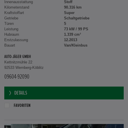
Innenausstattung
Stoff
Kilometerstand
90.316 km
Kraftstoffart
Super
Getriebe
Schaltgetriebe
Türen
5
Leistung
73 kW / 99 PS
Hubraum
1.339 cm³
Erstzulassung
12.2013
Bauart
Van/Kleinbus
AUTO-JÄGER GMBH
Kettnitzmühle 22
92533 Wernberg-Köblitz
09604-92090
DETAILS
FAVORITEN