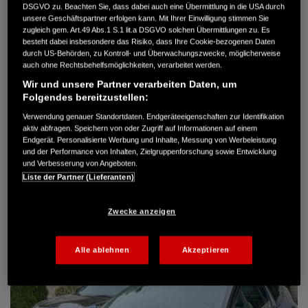
DSGVO zu. Beachten Sie, dass dabei auch eine Übermittlung in die USA durch
Türen
5
unsere Geschäftspartner erfolgen kann. Mit Ihrer Einwilligung stimmen Sie
Leistung
61 kW / 83 PS
zugleich gem. Art.49 Abs.1 S.1 lit.a DSGVO solchen Übermittlungen zu. Es
Hubraum
1.339 cm³
besteht dabei insbesondere das Risiko, dass Ihre Cookie-bezogenen Daten
Erstzulassung
10.2007
durch US-Behörden, zu Kontroll- und Überwachungszwecke, möglicherweise
Bauart
Limousine
auch ohne Rechtsbehelfsmöglichkeiten, verarbeitet werden.
Wir und unsere Partner verarbeiten Daten, um
AUTO HARKE GMBH
Folgendes bereitzustellen:
Randersweide 59-63
21035 Hamburg
Verwendung genauer Standortdaten. Endgeräteeigenschaften zur Identifikation
aktiv abfragen. Speichern von oder Zugriff auf Informationen auf einem
+49 40 735 935 0
Endgerät. Personalisierte Werbung und Inhalte, Messung von Werbeleistung
und der Performance von Inhalten, Zielgruppenforschung sowie Entwicklung
und Verbesserung von Angeboten.
DETAILS
Liste der Partner (Lieferanten)
FAVORITEN
Zwecke anzeigen
Alle ablehnen
Akzeptieren