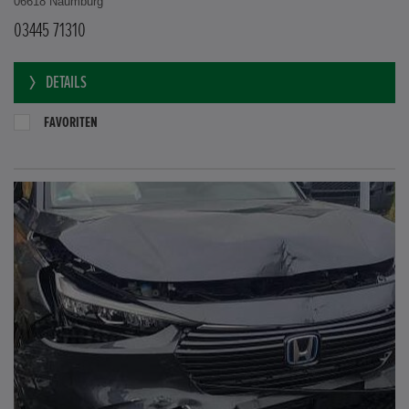
06618 Naumburg
03445 71310
DETAILS
FAVORITEN