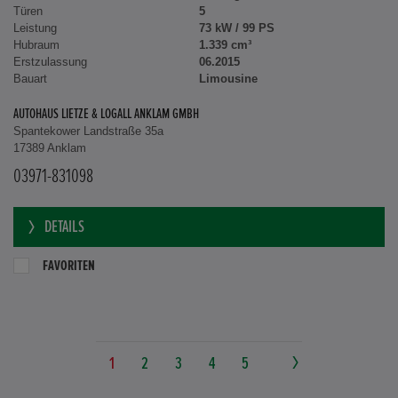
Türen
5
Leistung
73 kW / 99 PS
Hubraum
1.339 cm³
Erstzulassung
06.2015
Bauart
Limousine
AUTOHAUS LIETZE & LOGALL ANKLAM GMBH
Spantekower Landstraße 35a
17389 Anklam
03971-831098
DETAILS
FAVORITEN
1
2
3
4
5