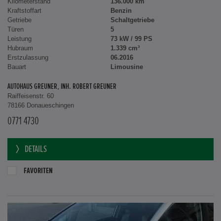
Kilometerstand
136.000 km
Kraftstoffart
Benzin
Getriebe
Schaltgetriebe
Türen
5
Leistung
73 kW / 99 PS
Hubraum
1.339 cm³
Erstzulassung
06.2016
Bauart
Limousine
AUTOHAUS GREUNER, INH. ROBERT GREUNER
Raiffeisenstr. 60
78166 Donaueschingen
0771 4730
DETAILS
FAVORITEN