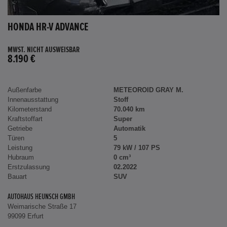
HONDA HR-V ADVANCE
MWST. NICHT AUSWEISBAR
8.190 €
Außenfarbe
METEOROID GRAY M.
Innenausstattung
Stoff
Kilometerstand
70.040 km
Kraftstoffart
Super
Getriebe
Automatik
Türen
5
Leistung
79 kW / 107 PS
Hubraum
0 cm³
Erstzulassung
02.2022
Bauart
SUV
AUTOHAUS HEUNSCH GMBH
Weimarische Straße 17
99099 Erfurt