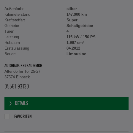
Außenfarbe
silber
Kilometerstand
147.900 km
Kraftstoffart
Super
Getriebe
Schaltgetriebe
Türen
4
Leistung
115 kW / 156 PS
Hubraum
1.997 cm³
Erstzulassung
04.2012
Bauart
Limousine
AUTOHAUS KERKAU GMBH
Altendorfer Tor 25-27
37574 Einbeck
05561-93130
DETAILS
FAVORITEN