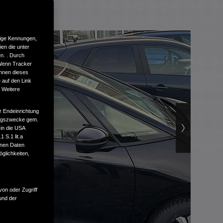
tige Kennungen,
en die unter
n. . Durch
 Wenn Tracker
önnen dieses
 auf den Link
. Weitere
r Endeinrichtung
tungszwecke gem.
 in die USA
 S.1 lit.a
enen Daten
glichkeiten,
von oder Zugriff
und der