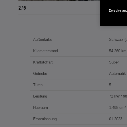
2 / 6
Zwecke an
Außenfarbe
Schwarz (c
Kilometerstand
54.260 km
Kraftstoffart
Super
Getriebe
Automatik
Türen
5
Leistung
72 kW / 9
Hubraum
1.498 cm³
Erstzulassung
01.2023