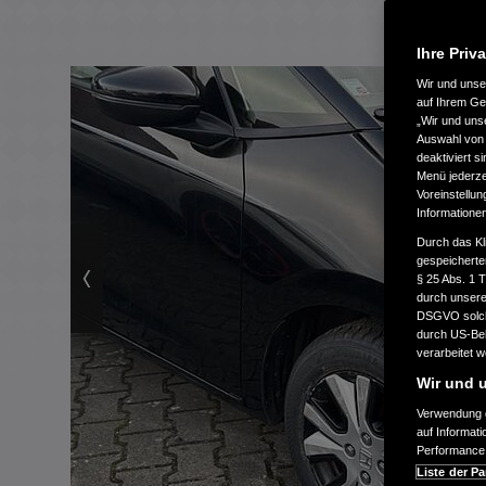
Ihre Priv
Wir und uns
auf Ihrem Ge
„Wir und uns
Auswahl von 
deaktiviert s
Menü jederzei
Voreinstellun
Informatione
Durch das Kl
gespeicherte
§ 25 Abs. 1 
durch unsere 
DSGVO solche
durch US-Beh
verarbeitet 
Wir und u
Verwendung g
auf Informat
Performance 
Liste der Pa