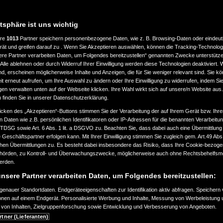
atsphäre ist uns wichtig
ere
1013
Partner speichern personenbezogene Daten, wie z. B. Browsing-Daten oder eindeu
rät und greifen darauf zu . Wenn Sie Akzeptieren auswählen, können die Tracking-Technologi
ere Partner verarbeiten Daten, um Folgendes bereitzustellen“ genannten Zwecke unterstütze
Alle ablehnen oder durch Widerruf Ihrer Einwilligung werden diese Technologien deaktiviert.
ind, erscheinen möglicherweise Inhalte und Anzeigen, die für Sie weniger relevant sind. Sie k
t erneut aufrufen, um Ihre Auswahl zu ändern oder Ihre Einwilligung zu widerrufen, indem Sie
gen verwalten unten auf der Webseite klicken. Ihre Wahl wirkt sich auf unsere/n Website aus
n finden Sie in unserer Datenschutzerklärung.
icken des „Akzeptieren“-Buttons stimmen Sie der Verarbeitung der auf Ihrem Gerät bzw. Ihre
n Daten wie z.B. persönlichen Identifikatoren oder IP-Adressen für die benannten Verarbei
TTDSG sowie Art. 6 Abs. 1 lit. a DSGVO zu. Beachten Sie, dass dabei auch eine Übermittlung
Geschäftspartner erfolgen kann. Mit Ihrer Einwilligung stimmen Sie zugleich gem. Art.49 Abs.1
n Übermittlungen zu. Es besteht dabei insbesondere das Risiko, dass Ihre Cookie-bezog
örden, zu Kontroll- und Überwachungszwecke, möglicherweise auch ohne Rechtsbehelfsmö
werden.
nsere Partner verarbeiten Daten, um Folgendes bereitzustellen:
enauer Standortdaten. Endgeräteeigenschaften zur Identifikation aktiv abfragen. Speichern 
ionen auf einem Endgerät. Personalisierte Werbung und Inhalte, Messung von Werbeleistung 
von Inhalten, Zielgruppenforschung sowie Entwicklung und Verbesserung von Angeboten.
rtner (Lieferanten)