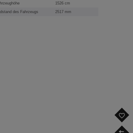
hrzeughöhe
1526 cm
dstand des Fahrzeugs
2517 mm
F
V