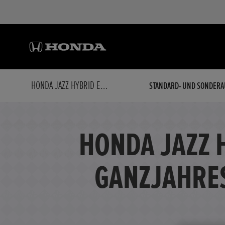
HONDA JAZZ HYBRID E:HEV 1.5 I-MMD ELEGANCE GANZJAHRESREIFEN, NAVI, PDC, SITZHEIZUNG
STANDARD- UND SONDERA
HONDA JAZZ 
GANZJAHRES