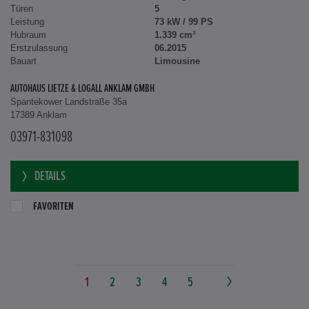
Türen
5
Leistung
73 kW / 99 PS
Hubraum
1.339 cm³
Erstzulassung
06.2015
Bauart
Limousine
AUTOHAUS LIETZE & LOGALL ANKLAM GMBH
Spantekower Landstraße 35a
17389 Anklam
03971-831098
DETAILS
FAVORITEN
1
2
3
4
5