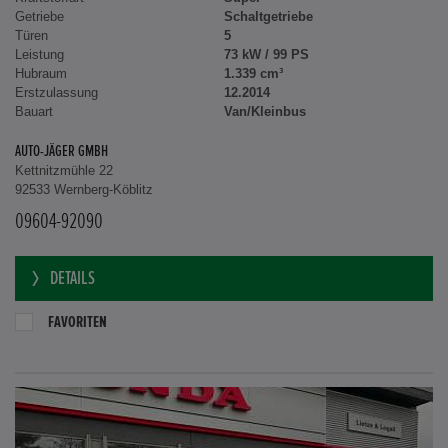
Getriebe
Schaltgetriebe
Türen
5
Leistung
73 kW / 99 PS
Hubraum
1.339 cm³
Erstzulassung
12.2014
Bauart
Van/Kleinbus
AUTO-JÄGER GMBH
Kettnitzmühle 22
92533 Wernberg-Köblitz
09604-92090
DETAILS
FAVORITEN