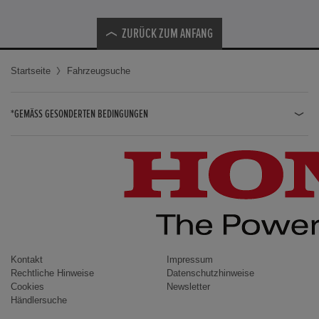
ZURÜCK ZUM ANFANG
Startseite
Fahrzeugsuche
*GEMÄSS GESONDERTEN BEDINGUNGEN
JAZZ HYBRID
JAZZ
CIVIC TYPE R
CIVIC HYBRID
CIVIC TOURER
CIVIC / CIVIC LIMOUSINE
Kontakt
Impressum
Rechtliche Hinweise
Datenschutzhinweise
INSIGHT
Cookies
Newsletter
Händlersuche
ACCORD