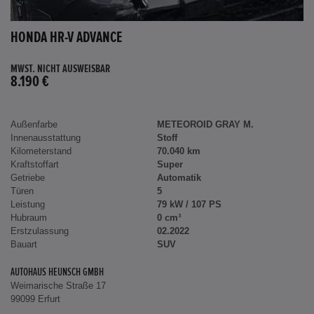
HONDA HR-V ADVANCE
MWST. NICHT AUSWEISBAR
8.190 €
Außenfarbe
METEOROID GRAY M.
Innenausstattung
Stoff
Kilometerstand
70.040 km
Kraftstoffart
Super
Getriebe
Automatik
Türen
5
Leistung
79 kW / 107 PS
Hubraum
0 cm³
Erstzulassung
02.2022
Bauart
SUV
AUTOHAUS HEUNSCH GMBH
Weimarische Straße 17
99099 Erfurt