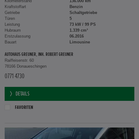
Kilometerstand
136.000 km
Kraftstoffart
Benzin
Getriebe
Schaltgetriebe
Türen
5
Leistung
73 kW / 99 PS
Hubraum
1.339 cm³
Erstzulassung
06.2016
Bauart
Limousine
AUTOHAUS GREUNER, INH. ROBERT GREUNER
Raiffeisenstr. 60
78166 Donaueschingen
0771 4730
DETAILS
FAVORITEN