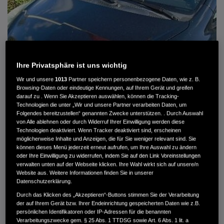
Ihre Privatsphäre ist uns wichtig
Wir und unsere
1013
Partner speichern personenbezogene Daten, wie z. B.
Browsing-Daten oder eindeutige Kennungen, auf Ihrem Gerät und greifen
darauf zu . Wenn Sie Akzeptieren auswählen, können die Tracking-
Technologien die unter „Wir und unsere Partner verarbeiten Daten, um
Folgendes bereitzustellen“ genannten Zwecke unterstützen. . Durch Auswahl
von Alle ablehnen oder durch Widerruf Ihrer Einwilligung werden diese
HONDA JAZZ 1.4 ES SPORT KLIMA, RADIOCD, LM-ALLWETTERRÄDER, PRIVACY
Technologien deaktiviert. Wenn Tracker deaktiviert sind, erscheinen
möglicherweise Inhalte und Anzeigen, die für Sie weniger relevant sind. Sie
können dieses Menü jederzeit erneut aufrufen, um Ihre Auswahl zu ändern
MWST. NICHT AUSWEISBAR
oder Ihre Einwilligung zu widerrufen, indem Sie auf den Link Voreinstellungen
3.900 €
verwalten unten auf der Webseite klicken. Ihre Wahl wirkt sich auf unsere/n
Website aus. Weitere Informationen finden Sie in unserer
Datenschutzerklärung.
Außenfarbe
crystal black pearl
Durch das Klicken des „Akzeptieren“-Buttons stimmen Sie der Verarbeitung
Kilometerstand
166.000 km
der auf Ihrem Gerät bzw. Ihrer Endeinrichtung gespeicherten Daten wie z.B.
persönlichen Identifikatoren oder IP-Adressen für die benannten
Kraftstoffart
Super
Verarbeitungszwecke gem. § 25 Abs. 1 TTDSG sowie Art. 6 Abs. 1 lit. a
Getriebe
Automatik