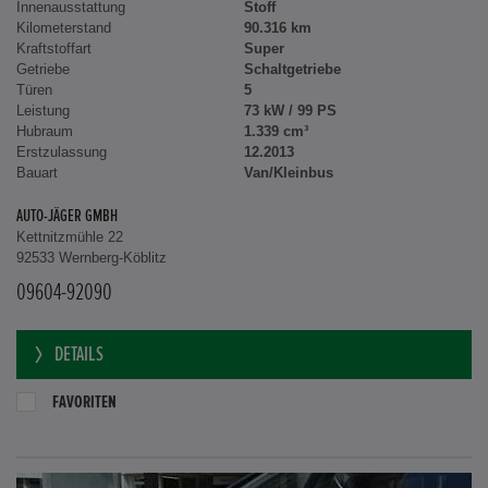
Innenausstattung
Stoff
Kilometerstand
90.316 km
Kraftstoffart
Super
Getriebe
Schaltgetriebe
Türen
5
Leistung
73 kW / 99 PS
Hubraum
1.339 cm³
Erstzulassung
12.2013
Bauart
Van/Kleinbus
AUTO-JÄGER GMBH
Kettnitzmühle 22
92533 Wernberg-Köblitz
09604-92090
DETAILS
FAVORITEN