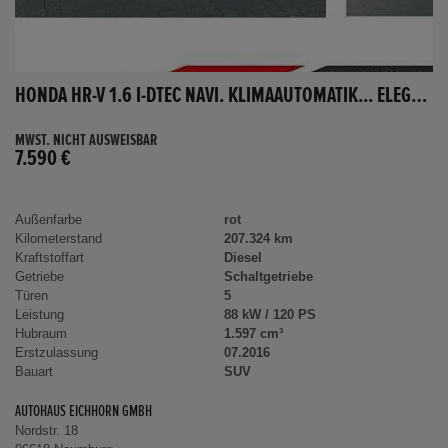
HONDA HR-V 1.6 I-DTEC NAVI. KLIMAAUTOMATIK... ELEGANCE
MWST. NICHT AUSWEISBAR
7.590 €
Außenfarbe
rot
Kilometerstand
207.324 km
Kraftstoffart
Diesel
Getriebe
Schaltgetriebe
Türen
5
Leistung
88 kW / 120 PS
Hubraum
1.597 cm³
Erstzulassung
07.2016
Bauart
SUV
AUTOHAUS EICHHORN GMBH
Nordstr. 18