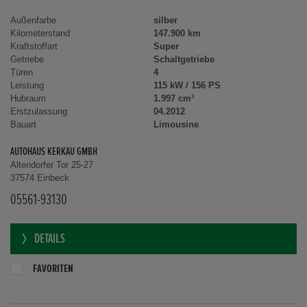
Außenfarbe
silber
Kilometerstand
147.900 km
Kraftstoffart
Super
Getriebe
Schaltgetriebe
Türen
4
Leistung
115 kW / 156 PS
Hubraum
1.997 cm³
Erstzulassung
04.2012
Bauart
Limousine
AUTOHAUS KERKAU GMBH
Altendorfer Tor 25-27
37574 Einbeck
05561-93130
DETAILS
FAVORITEN