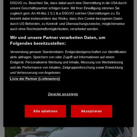
DSGVO zu. Beachten Sie, dass dabei auch eine Übermittlung in die USA durch
Türen
5
unsere Geschäftspartner erfolgen kann. Mit Ihrer Einwilligung stimmen Sie
Leistung
61 kW / 83 PS
zugleich gem. Art.49 Abs.1 S.1 lit.a DSGVO solchen Übermittlungen zu. Es
Hubraum
1.339 cm³
besteht dabei insbesondere das Risiko, dass Ihre Cookie-bezogenen Daten
Erstzulassung
10.2007
durch US-Behörden, zu Kontroll- und Überwachungszwecke, möglicherweise
Bauart
Limousine
auch ohne Rechtsbehelfsmöglichkeiten, verarbeitet werden.
Wir und unsere Partner verarbeiten Daten, um
AUTO HARKE GMBH
Folgendes bereitzustellen:
Randersweide 59-63
21035 Hamburg
Verwendung genauer Standortdaten. Endgeräteeigenschaften zur Identifikation
aktiv abfragen. Speichern von oder Zugriff auf Informationen auf einem
+49 40 735 935 0
Endgerät. Personalisierte Werbung und Inhalte, Messung von Werbeleistung
und der Performance von Inhalten, Zielgruppenforschung sowie Entwicklung
und Verbesserung von Angeboten.
DETAILS
Liste der Partner (Lieferanten)
FAVORITEN
Zwecke anzeigen
Alle ablehnen
Akzeptieren