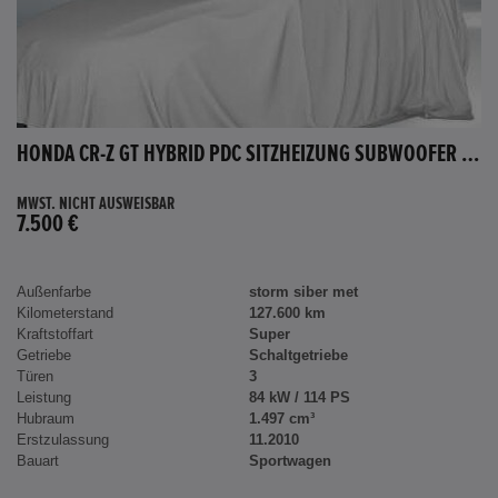
HONDA CR-Z GT HYBRID PDC SITZHEIZUNG SUBWOOFER BLUETOOTH
MWST. NICHT AUSWEISBAR
7.500 €
Außenfarbe
storm siber met
Kilometerstand
127.600 km
Kraftstoffart
Super
Getriebe
Schaltgetriebe
Türen
3
Leistung
84 kW / 114 PS
Hubraum
1.497 cm³
Erstzulassung
11.2010
Bauart
Sportwagen