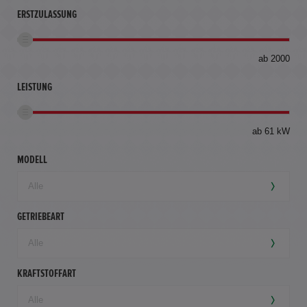
ERSTZULASSUNG
bis
ab 2000
360
km
LEISTUNG
ab 61 kW
MODELL
GETRIEBEART
KRAFTSTOFFART