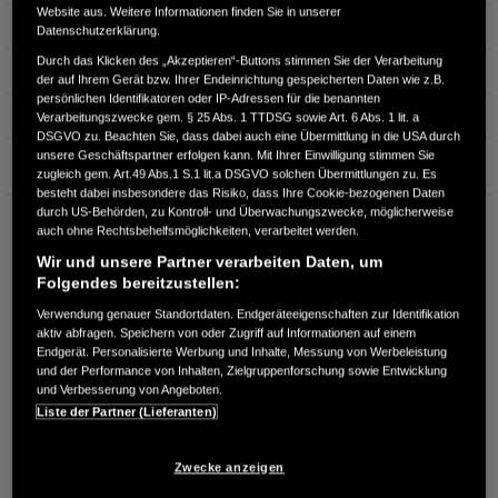
Website aus. Weitere Informationen finden Sie in unserer
Hubraum
1.498 cm³
Datenschutzerklärung.
Durch das Klicken des „Akzeptieren“-Buttons stimmen Sie der Verarbeitung
Erstzulassung
03.2025
der auf Ihrem Gerät bzw. Ihrer Endeinrichtung gespeicherten Daten wie z.B.
persönlichen Identifikatoren oder IP-Adressen für die benannten
Bauart
Limousine
Verarbeitungszwecke gem. § 25 Abs. 1 TTDSG sowie Art. 6 Abs. 1 lit. a
DSGVO zu. Beachten Sie, dass dabei auch eine Übermittlung in die USA durch
unsere Geschäftspartner erfolgen kann. Mit Ihrer Einwilligung stimmen Sie
Garantie
zugleich gem. Art.49 Abs.1 S.1 lit.a DSGVO solchen Übermittlungen zu. Es
besteht dabei insbesondere das Risiko, dass Ihre Cookie-bezogenen Daten
durch US-Behörden, zu Kontroll- und Überwachungszwecke, möglicherweise
AUTOHAUS STROHBÜCKER OHG
auch ohne Rechtsbehelfsmöglichkeiten, verarbeitet werden.
Splieterstraße 45
Wir und unsere Partner verarbeiten Daten, um
48231 Warendorf
Folgendes bereitzustellen:
RUFEN SIE UNS AN:
Verwendung genauer Standortdaten. Endgeräteeigenschaften zur Identifikation
+49 2581 941 909 0
aktiv abfragen. Speichern von oder Zugriff auf Informationen auf einem
Endgerät. Personalisierte Werbung und Inhalte, Messung von Werbeleistung
und der Performance von Inhalten, Zielgruppenforschung sowie Entwicklung
und Verbesserung von Angeboten.
Route planen
Liste der Partner (Lieferanten)
Händlerbestand anzeigen
Dealer Website anzeigen
Zwecke anzeigen
Händler kontaktieren