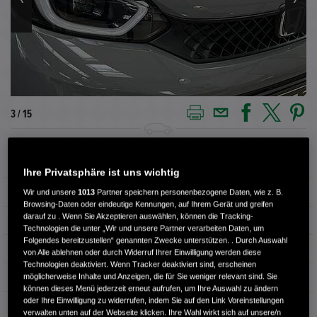
3 / 15
Außenfarbe
Urban Grey
Ihre Privatsphäre ist uns wichtig
Kilometerstand
11.000 km
Wir und unsere
1013
Partner speichern personenbezogene Daten, wie z. B.
Browsing-Daten oder eindeutige Kennungen, auf Ihrem Gerät und greifen
darauf zu . Wenn Sie Akzeptieren auswählen, können die Tracking-
Kraftstoffart
Super
Technologien die unter „Wir und unsere Partner verarbeiten Daten, um
Folgendes bereitzustellen“ genannten Zwecke unterstützen. . Durch Auswahl
Getriebe
Automatik
von Alle ablehnen oder durch Widerruf Ihrer Einwilligung werden diese
Technologien deaktiviert. Wenn Tracker deaktiviert sind, erscheinen
Türen
5
möglicherweise Inhalte und Anzeigen, die für Sie weniger relevant sind. Sie
können dieses Menü jederzeit erneut aufrufen, um Ihre Auswahl zu ändern
oder Ihre Einwilligung zu widerrufen, indem Sie auf den Link Voreinstellungen
Leistung
90 kW / 122 PS
verwalten unten auf der Webseite klicken. Ihre Wahl wirkt sich auf unsere/n