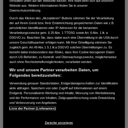
verwalten unten auf der Webseite klicken. Ihre Wahl wirkt sich auf unsere/n
Website aus. Weitere Informationen finden Sie in unserer
Leistung
96 kW / 131 PS
Datenschutzerklärung.
Hubraum
1.498 cm³
Durch das Klicken des „Akzeptieren“-Buttons stimmen Sie der Verarbeitung
der auf Ihrem Gerät bzw. Ihrer Endeinrichtung gespeicherten Daten wie z.B.
persönlichen Identifikatoren oder IP-Adressen für die benannten
Erstzulassung
03.2025
Verarbeitungszwecke gem. § 25 Abs. 1 TTDSG sowie Art. 6 Abs. 1 lit. a
DSGVO zu. Beachten Sie, dass dabei auch eine Übermittlung in die USA durch
Bauart
SUV
unsere Geschäftspartner erfolgen kann. Mit Ihrer Einwilligung stimmen Sie
zugleich gem. Art.49 Abs.1 S.1 lit.a DSGVO solchen Übermittlungen zu. Es
Garantie
besteht dabei insbesondere das Risiko, dass Ihre Cookie-bezogenen Daten
durch US-Behörden, zu Kontroll- und Überwachungszwecke, möglicherweise
auch ohne Rechtsbehelfsmöglichkeiten, verarbeitet werden.
AUTOHAUS MÜLLER GMBH
Wir und unsere Partner verarbeiten Daten, um
Am Erzweg 1
Folgendes bereitzustellen:
66839 Schmelz
Verwendung genauer Standortdaten. Endgeräteeigenschaften zur Identifikation
aktiv abfragen. Speichern von oder Zugriff auf Informationen auf einem
RUFEN SIE UNS AN:
Endgerät. Personalisierte Werbung und Inhalte, Messung von Werbeleistung
06887 2033
und der Performance von Inhalten, Zielgruppenforschung sowie Entwicklung
und Verbesserung von Angeboten.
Liste der Partner (Lieferanten)
Route planen
Händlerbestand anzeigen
Zwecke anzeigen
Dealer Website anzeigen