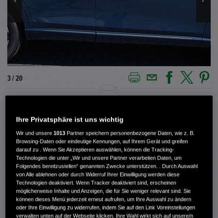
4 / 20
Außenfarbe
Seabed Blue
Ihre Privatsphäre ist uns wichtig
Innenausstattung
Teilleder
Wir und unsere
1013
Partner speichern personenbezogene Daten, wie z. B.
Browsing-Daten oder eindeutige Kennungen, auf Ihrem Gerät und greifen
darauf zu . Wenn Sie Akzeptieren auswählen, können die Tracking-
Kilometerstand
12.000 km
Technologien die unter „Wir und unsere Partner verarbeiten Daten, um
Folgendes bereitzustellen“ genannten Zwecke unterstützen. . Durch Auswahl
Kraftstoffart
Benzin
von Alle ablehnen oder durch Widerruf Ihrer Einwilligung werden diese
Technologien deaktiviert. Wenn Tracker deaktiviert sind, erscheinen
Getriebe
Automatik
möglicherweise Inhalte und Anzeigen, die für Sie weniger relevant sind. Sie
können dieses Menü jederzeit erneut aufrufen, um Ihre Auswahl zu ändern
oder Ihre Einwilligung zu widerrufen, indem Sie auf den Link Voreinstellungen
Türen
5
verwalten unten auf der Webseite klicken. Ihre Wahl wirkt sich auf unsere/n