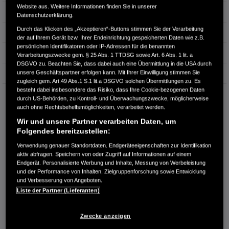
Website aus. Weitere Informationen finden Sie in unserer
Leistung
96 kW / 131 PS
Datenschutzerklärung.
Durch das Klicken des „Akzeptieren“-Buttons stimmen Sie der Verarbeitung
Hubraum
1.498 cm³
der auf Ihrem Gerät bzw. Ihrer Endeinrichtung gespeicherten Daten wie z.B.
persönlichen Identifikatoren oder IP-Adressen für die benannten
Erstzulassung
09.2025
Verarbeitungszwecke gem. § 25 Abs. 1 TTDSG sowie Art. 6 Abs. 1 lit. a
DSGVO zu. Beachten Sie, dass dabei auch eine Übermittlung in die USA durch
unsere Geschäftspartner erfolgen kann. Mit Ihrer Einwilligung stimmen Sie
Bauart
SUV
zugleich gem. Art.49 Abs.1 S.1 lit.a DSGVO solchen Übermittlungen zu. Es
besteht dabei insbesondere das Risiko, dass Ihre Cookie-bezogenen Daten
WESTERWALD AUTOMOBILE GMBH
durch US-Behörden, zu Kontroll- und Überwachungszwecke, möglicherweise
Horresser Berg 10
auch ohne Rechtsbehelfsmöglichkeiten, verarbeitet werden.
56410 Montabaur
Wir und unsere Partner verarbeiten Daten, um
Folgendes bereitzustellen:
RUFEN SIE UNS AN:
Verwendung genauer Standortdaten. Endgeräteeigenschaften zur Identifikation
+49 2602-9322-0
aktiv abfragen. Speichern von oder Zugriff auf Informationen auf einem
Endgerät. Personalisierte Werbung und Inhalte, Messung von Werbeleistung
und der Performance von Inhalten, Zielgruppenforschung sowie Entwicklung
Route planen
und Verbesserung von Angeboten.
Händlerbestand anzeigen
Liste der Partner (Lieferanten)
Dealer Website anzeigen
Händler kontaktieren
Zwecke anzeigen