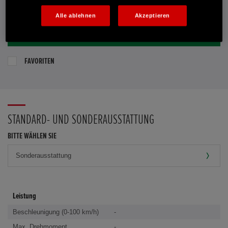
E-MAIL-ANFRAGE
Alle ablehnen
Akzeptieren
PROBEFAHRT VEREINBAREN
FAVORITEN
STANDARD- UND SONDERAUSSTATTUNG
BITTE WÄHLEN SIE
Leistung
Beschleunigung (0-100 km/h)
-
Max. Drehmoment
-