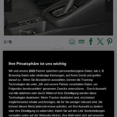
3 / 15
Außenfarbe
CRYSTAL BLACK (schwarz)
Ihre Privatsphäre ist uns wichtig
Kilometerstand
30.833 km
Wir und unsere
1015
Partner speichern personenbezogene Daten, wie z. B.
Browsing-Daten oder eindeutige Kennungen, auf Ihrem Gerät und greifen
darauf zu . Wenn Sie Akzeptieren auswählen, können die Tracking-
Kraftstoffart
Benzin
Technologien die unter „Wir und unsere Partner verarbeiten Daten, um
Folgendes bereitzustellen“ genannten Zwecke unterstützen. . Durch Auswahl
Getriebe
Automatik
von Alle ablehnen oder durch Widerruf Ihrer Einwilligung werden diese
Technologien deaktiviert. Wenn Tracker deaktiviert sind, erscheinen
Türen
5
möglicherweise Inhalte und Anzeigen, die für Sie weniger relevant sind. Sie
können dieses Menü jederzeit erneut aufrufen, um Ihre Auswahl zu ändern
oder Ihre Einwilligung zu widerrufen, indem Sie auf den Link Voreinstellungen
Leistung
96 kW / 131 PS
verwalten unten auf der Webseite klicken. Ihre Wahl wirkt sich auf unsere/n