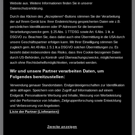
Website aus. Weitere Informationen finden Sie in unserer
Hubraum
1.498 cm³
Datenschutzerklärung.
Durch das Klicken des „Akzeptieren“-Buttons stimmen Sie der Verarbeitung
Erstzulassung
10.2023
der auf Ihrem Gerät bzw. Ihrer Endeinrichtung gespeicherten Daten wie z.B.
persönlichen Identifikatoren oder IP-Adressen für die benannten
Bauart
SUV
Verarbeitungszwecke gem. § 25 Abs. 1 TTDSG sowie Art. 6 Abs. 1 lit. a
DSGVO zu. Beachten Sie, dass dabei auch eine Übermittlung in die USA durch
unsere Geschäftspartner erfolgen kann. Mit Ihrer Einwilligung stimmen Sie
Garantie
zugleich gem. Art.49 Abs.1 S.1 lit.a DSGVO solchen Übermittlungen zu. Es
besteht dabei insbesondere das Risiko, dass Ihre Cookie-bezogenen Daten
durch US-Behörden, zu Kontroll- und Überwachungszwecke, möglicherweise
HONDA CENTER GMBH
auch ohne Rechtsbehelfsmöglichkeiten, verarbeitet werden.
Hanauer Landstraße 222
Wir und unsere Partner verarbeiten Daten, um
60314 Frankfurt am Main
Folgendes bereitzustellen:
RUFEN SIE UNS AN:
Verwendung genauer Standortdaten. Endgeräteeigenschaften zur Identifikation
069 - 678670
aktiv abfragen. Speichern von oder Zugriff auf Informationen auf einem
Endgerät. Personalisierte Werbung und Inhalte, Messung von Werbeleistung
und der Performance von Inhalten, Zielgruppenforschung sowie Entwicklung
und Verbesserung von Angeboten.
Route planen
Liste der Partner (Lieferanten)
Händlerbestand anzeigen
Dealer Website anzeigen
Zwecke anzeigen
Händler kontaktieren