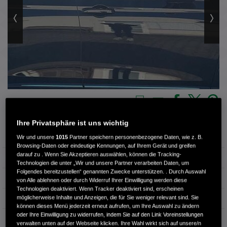
3 / 23
Ihre Privatsphäre ist uns wichtig
Außenfarbe
Crystal Black
Wir und unsere
1015
Partner speichern personenbezogene Daten, wie z. B.
Browsing-Daten oder eindeutige Kennungen, auf Ihrem Gerät und greifen
darauf zu . Wenn Sie Akzeptieren auswählen, können die Tracking-
Kilometerstand
9.500 km
Technologien die unter „Wir und unsere Partner verarbeiten Daten, um
Folgendes bereitzustellen“ genannten Zwecke unterstützen. . Durch Auswahl
Kraftstoffart
Benzin
von Alle ablehnen oder durch Widerruf Ihrer Einwilligung werden diese
Technologien deaktiviert. Wenn Tracker deaktiviert sind, erscheinen
möglicherweise Inhalte und Anzeigen, die für Sie weniger relevant sind. Sie
Getriebe
Automatik
können dieses Menü jederzeit erneut aufrufen, um Ihre Auswahl zu ändern
oder Ihre Einwilligung zu widerrufen, indem Sie auf den Link Voreinstellungen
Türen
5
verwalten unten auf der Webseite klicken. Ihre Wahl wirkt sich auf unsere/n