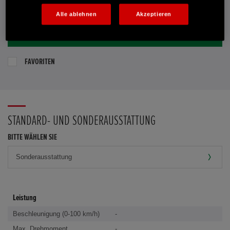
E-MAIL-ANFRAGE
Alle ablehnen
Akzeptieren
PROBEFAHRT VEREINBAREN
FAVORITEN
STANDARD- UND SONDERAUSSTATTUNG
BITTE WÄHLEN SIE
Leistung
Beschleunigung (0-100 km/h)
-
Max. Drehmoment
-