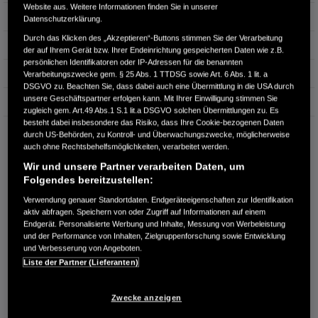
Website aus. Weitere Informationen finden Sie in unserer
Leistung
96 kW / 131 PS
Datenschutzerklärung.
Durch das Klicken des „Akzeptieren“-Buttons stimmen Sie der Verarbeitung
Hubraum
1.498 cm³
der auf Ihrem Gerät bzw. Ihrer Endeinrichtung gespeicherten Daten wie z.B.
persönlichen Identifikatoren oder IP-Adressen für die benannten
Erstzulassung
03.2025
Verarbeitungszwecke gem. § 25 Abs. 1 TTDSG sowie Art. 6 Abs. 1 lit. a
DSGVO zu. Beachten Sie, dass dabei auch eine Übermittlung in die USA durch
unsere Geschäftspartner erfolgen kann. Mit Ihrer Einwilligung stimmen Sie
Bauart
SUV
zugleich gem. Art.49 Abs.1 S.1 lit.a DSGVO solchen Übermittlungen zu. Es
besteht dabei insbesondere das Risiko, dass Ihre Cookie-bezogenen Daten
AUTOFORUM HÄFNER GMBH
durch US-Behörden, zu Kontroll- und Überwachungszwecke, möglicherweise
auch ohne Rechtsbehelfsmöglichkeiten, verarbeitet werden.
Sandäcker 3
97076 Würzburg
Wir und unsere Partner verarbeiten Daten, um
Folgendes bereitzustellen:
RUFEN SIE UNS AN:
Verwendung genauer Standortdaten. Endgeräteeigenschaften zur Identifikation
0931-279800
aktiv abfragen. Speichern von oder Zugriff auf Informationen auf einem
Endgerät. Personalisierte Werbung und Inhalte, Messung von Werbeleistung
und der Performance von Inhalten, Zielgruppenforschung sowie Entwicklung
Route planen
und Verbesserung von Angeboten.
Händlerbestand anzeigen
Liste der Partner (Lieferanten)
Dealer Website anzeigen
Händler kontaktieren
Zwecke anzeigen