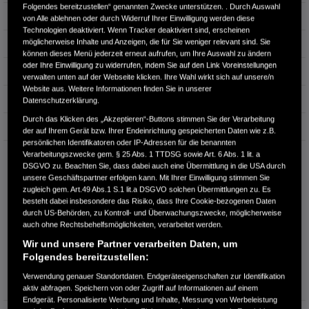
Folgendes bereitzustellen“ genannten Zwecke unterstützen. . Durch Auswahl
Hubraum
1.498 cm³
von Alle ablehnen oder durch Widerruf Ihrer Einwilligung werden diese
Technologien deaktiviert. Wenn Tracker deaktiviert sind, erscheinen
möglicherweise Inhalte und Anzeigen, die für Sie weniger relevant sind. Sie
Erstzulassung
06.2026
können dieses Menü jederzeit erneut aufrufen, um Ihre Auswahl zu ändern
oder Ihre Einwilligung zu widerrufen, indem Sie auf den Link Voreinstellungen
Bauart
SUV
verwalten unten auf der Webseite klicken. Ihre Wahl wirkt sich auf unsere/n
Website aus. Weitere Informationen finden Sie in unserer
Energieverbrauch kombiniert:
4,4 l/100km
Datenschutzerklärung.
Durch das Klicken des „Akzeptieren“-Buttons stimmen Sie der Verarbeitung
CO₂-Emissionen kombiniert:
122 g/km
der auf Ihrem Gerät bzw. Ihrer Endeinrichtung gespeicherten Daten wie z.B.
persönlichen Identifikatoren oder IP-Adressen für die benannten
CO₂-Klasse:
D
Verarbeitungszwecke gem. § 25 Abs. 1 TTDSG sowie Art. 6 Abs. 1 lit. a
DSGVO zu. Beachten Sie, dass dabei auch eine Übermittlung in die USA durch
unsere Geschäftspartner erfolgen kann. Mit Ihrer Einwilligung stimmen Sie
zugleich gem. Art.49 Abs.1 S.1 lit.a DSGVO solchen Übermittlungen zu. Es
besteht dabei insbesondere das Risiko, dass Ihre Cookie-bezogenen Daten
durch US-Behörden, zu Kontroll- und Überwachungszwecke, möglicherweise
auch ohne Rechtsbehelfsmöglichkeiten, verarbeitet werden.
Wir und unsere Partner verarbeiten Daten, um
Folgendes bereitzustellen:
Information über den
Energieverbrauch und die CO₂-
Verwendung genauer Standortdaten. Endgeräteeigenschaften zur Identifikation
Emissionen des neuen PKW
aktiv abfragen. Speichern von oder Zugriff auf Informationen auf einem
Endgerät. Personalisierte Werbung und Inhalte, Messung von Werbeleistung