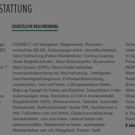
STATTUNG
ZUSÄTZLICHE BESCHREIBUNG
ags,
tze
sitz
EBD
zt,
ösen
it 7"-
bar,
eug-
op-
el,
ive
,
-
,
Komfo
8 Jah