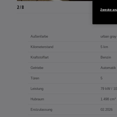
3 / 8
Zwecke an
Außenfarbe
urban gray
Kilometerstand
5 km
Kraftstoffart
Benzin
Getriebe
Automatik
Türen
5
Leistung
79 kW / 1
Hubraum
1.498 cm³
Erstzulassung
02.2026