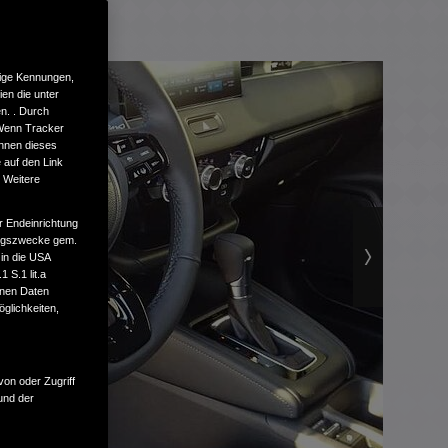
tige Kennungen,
en die unter
n. . Durch
 Wenn Tracker
önnen dieses
 auf den Link
. Weitere
r Endeinrichtung
tungszwecke gem.
 in die USA
 S.1 lit.a
enen Daten
glichkeiten,
von oder Zugriff
und der