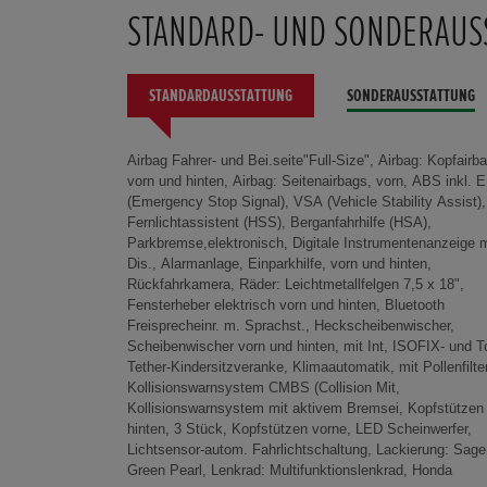
STANDARD- UND SONDERAUS
STANDARDAUSSTATTUNG
SONDERAUSSTATTUNG
Airbag Fahrer- und Bei.seite"Full-Size", Airbag: Kopfairb
CONNECT mit Navigation, Regensensor, Rücksi
Sicherheitsgurte: 3-Punkt-Automatikgurte, Sitze: Fahrer
vorn und hinten, Airbag: Seitenairbags, vorn, ABS inkl. 
versenkbar (60:40), Außenspiegel elektr. verstellbar/behei
höhenverstellbar, Sitzlehnentaschen Beifahrersitz, Verzurr
(Emergency Stop Signal), VSA (Vehicle Stability Assist),
Sitze:Sitzheizung (Fahrer-/Beifahrersitz, Coming-/Leaving-
im Gepäckraum, Dachspoiler, Frontgrill in Wagenfarbe,
Fernlichtassistent (HSS), Berganfahrhilfe (HSA),
Home Begleitlichtfunkt., Dritte Bremsleuchte, Druckverlust-
Privacy Glass, Rückleuchten in LED Technik, 3 Fahrmodi
Parkbremse,elektronisch, Digitale Instrumentenanzeige m
Warn-System (DWS), Heckscheibe beheiz
(NORMAL/ECON/SPORT), Akustisches Fahrz
Dis., Alarmanlage, Einparkhilfe, vorn und hinten,
Innenraumbeleuchtung mit Abschaltverzög., Intelligenter
Warnsystem AVAS, Ottopartikelfilter, Dachantenne Shark Fin,
Rückfahrkamera, Räder: Leichtmetallfelgen 7,5 x 18",
Geschwindigkeitsbegrenzer, Kofferraumbeleuchtung,
Radiozubehör: 4 Lautsprecher 160W, Notrufsystem
Fensterheber elektrisch vorn und hinten, Bluetooth
Leseleuchten, vorn und hinten, Lüftungsauslässe hinten,
(Emergency Call), Regeneratives Bremsen, Warndreieck,
Freisprecheinr. m. Sprachst., Heckscheibenwischer,
Make-up-Spiegel für Fahrer und Beifahrer, Seitenblinker in den
Aktiver Spurhalteassistent LKAS, Spurhalteassistent RDM
Scheibenwischer vorn und hinten, mit Int, ISOFIX- und T
Außenspiegeln integ, Steckdose 12-Volt in Armaturentaf
(Road Departure M, Tagfahrlicht in LED-Technik, Adapt
Tether-Kindersitzveranke, Klimaautomatik, mit Pollenfilter
Bergabfahrhilfe (HDA), Bremsassistent, Getriebe: Automatik
Geschwindigkeitregelung ACC, USB-Anschluß vorn
Kollisionswarnsystem CMBS (Collision Mit,
Direktantrieb, Reifendichtmittel: Honda TRK, Dachhimmel in
Verkehrszeichenerkennung TSR, Wegfahrsperre, Smart Entry
Kollisionswarnsystem mit aktivem Bremsei, Kopfstützen
Hell, Fußmatten vorn und hinten, Gepäckraumabdeckung,
& Start (schlüsselloses Zuga, Zentralver. fernb. m.
hinten, 3 Stück, Kopfstützen vorne, LED Scheinwerfer,
Getränkehalter, vorn und hinten, Lenkrad höhen-und
Lichtsensor-autom. Fahrlichtschaltung, Lackierung: Sage
weitenverstellbar, Mittelarmlehne hinten, ausklappbar,
Green Pearl, Lenkrad: Multifunktionslenkrad, Honda
Mittelarmlehne vorn mit Ablagefach, Polster: Stoff,