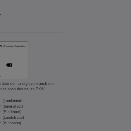
m
n über den Energieverbrauch und
missionen des neuen PKW
m (kombiniert)
m (Innenstadt)
m (Stadtrand)
m (Landstraße)
m (Autobahn)