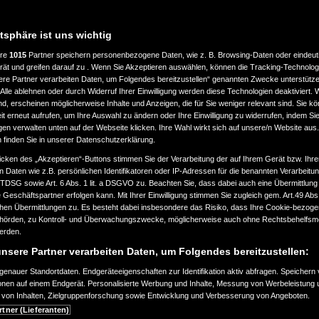
atsphäre ist uns wichtig
ere
1015
Partner speichern personenbezogene Daten, wie z. B. Browsing-Daten oder eindeu
rät und greifen darauf zu . Wenn Sie Akzeptieren auswählen, können die Tracking-Technologi
ere Partner verarbeiten Daten, um Folgendes bereitzustellen“ genannten Zwecke unterstütze
Alle ablehnen oder durch Widerruf Ihrer Einwilligung werden diese Technologien deaktiviert.
ind, erscheinen möglicherweise Inhalte und Anzeigen, die für Sie weniger relevant sind. Sie k
t erneut aufrufen, um Ihre Auswahl zu ändern oder Ihre Einwilligung zu widerrufen, indem Sie
gen verwalten unten auf der Webseite klicken. Ihre Wahl wirkt sich auf unsere/n Website aus
n finden Sie in unserer Datenschutzerklärung.
icken des „Akzeptieren“-Buttons stimmen Sie der Verarbeitung der auf Ihrem Gerät bzw. Ihre
n Daten wie z.B. persönlichen Identifikatoren oder IP-Adressen für die benannten Verarbei
TTDSG sowie Art. 6 Abs. 1 lit. a DSGVO zu. Beachten Sie, dass dabei auch eine Übermittlung
Geschäftspartner erfolgen kann. Mit Ihrer Einwilligung stimmen Sie zugleich gem. Art.49 Abs.1
n Übermittlungen zu. Es besteht dabei insbesondere das Risiko, dass Ihre Cookie-bezog
örden, zu Kontroll- und Überwachungszwecke, möglicherweise auch ohne Rechtsbehelfsmö
werden.
nsere Partner verarbeiten Daten, um Folgendes bereitzustellen:
enauer Standortdaten. Endgeräteeigenschaften zur Identifikation aktiv abfragen. Speichern 
ionen auf einem Endgerät. Personalisierte Werbung und Inhalte, Messung von Werbeleistung 
von Inhalten, Zielgruppenforschung sowie Entwicklung und Verbesserung von Angeboten.
rtner (Lieferanten)