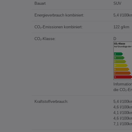
Bauart
SUV
Energieverbrauch kombiniert:
5,4 l/100k
CO₂-Emissionen kombiniert:
122 g/km
CO₂-Klasse:
D
Informatio
die CO₂-E
Kraftstoffverbrauch:
5,4 l/100k
4,6 l/100k
4,1 l/100k
4,6 l/100k
7,1 l/100k