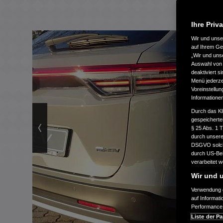
Ihre Priv
Wir und uns
auf Ihrem Ge
„Wir und uns
Auswahl von 
deaktiviert s
Menü jederzei
Voreinstellun
Informatione
Durch das Kl
gespeicherte
§ 25 Abs. 1 
durch unsere 
DSGVO solche
durch US-Beh
verarbeitet 
Wir und u
Verwendung g
auf Informat
Performance 
Liste der Pa