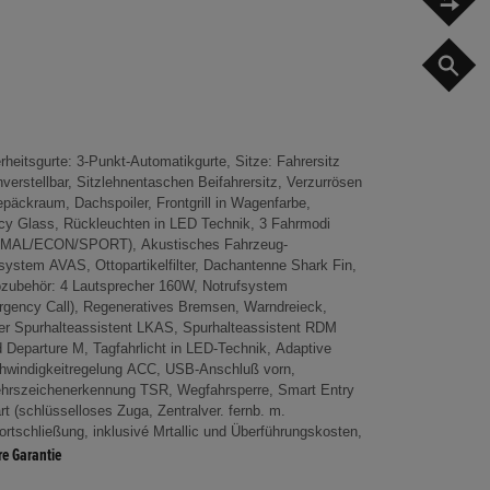
G
rtschließung, inklusivé Mrtallic und Überführungskosten,
re Garantie