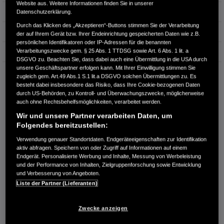
Website aus. Weitere Informationen finden Sie in unserer
Hubraum
1.498 cm³
Datenschutzerklärung.
Durch das Klicken des „Akzeptieren“-Buttons stimmen Sie der Verarbeitung
Erstzulassung
03.2025
der auf Ihrem Gerät bzw. Ihrer Endeinrichtung gespeicherten Daten wie z.B.
persönlichen Identifikatoren oder IP-Adressen für die benannten
Verarbeitungszwecke gem. § 25 Abs. 1 TTDSG sowie Art. 6 Abs. 1 lit. a
Bauart
SUV
DSGVO zu. Beachten Sie, dass dabei auch eine Übermittlung in die USA durch
unsere Geschäftspartner erfolgen kann. Mit Ihrer Einwilligung stimmen Sie
HUGO SCHNEIDER GMBH - HONDA VERTRAGSHÄNDLER
zugleich gem. Art.49 Abs.1 S.1 lit.a DSGVO solchen Übermittlungen zu. Es
Franz-Haniel-Str. 3
besteht dabei insbesondere das Risiko, dass Ihre Cookie-bezogenen Daten
47443 Moers
durch US-Behörden, zu Kontroll- und Überwachungszwecke, möglicherweise
auch ohne Rechtsbehelfsmöglichkeiten, verarbeitet werden.
RUFEN SIE UNS AN:
Wir und unsere Partner verarbeiten Daten, um
02841-90920
Folgendes bereitzustellen:
Verwendung genauer Standortdaten. Endgeräteeigenschaften zur Identifikation
aktiv abfragen. Speichern von oder Zugriff auf Informationen auf einem
Route planen
Endgerät. Personalisierte Werbung und Inhalte, Messung von Werbeleistung
Händlerbestand anzeigen
und der Performance von Inhalten, Zielgruppenforschung sowie Entwicklung
und Verbesserung von Angeboten.
Dealer Website anzeigen
Liste der Partner (Lieferanten)
Händler kontaktieren
Zwecke anzeigen
E-MAIL-ANFRAGE