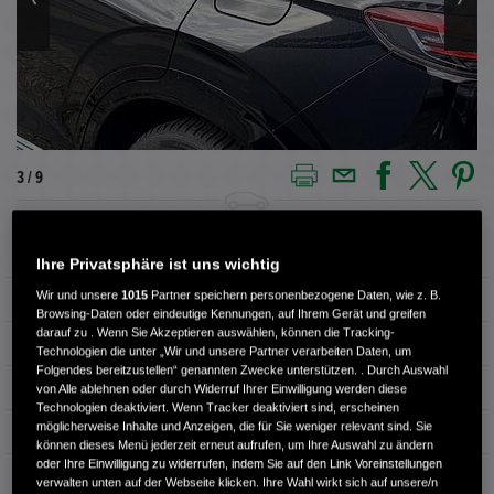
3 / 9
Außenfarbe
Schwarz
Ihre Privatsphäre ist uns wichtig
Wir und unsere
1015
Partner speichern personenbezogene Daten, wie z. B.
Kilometerstand
8.965 km
Browsing-Daten oder eindeutige Kennungen, auf Ihrem Gerät und greifen
darauf zu . Wenn Sie Akzeptieren auswählen, können die Tracking-
Kraftstoffart
Hybrid
Technologien die unter „Wir und unsere Partner verarbeiten Daten, um
Folgendes bereitzustellen“ genannten Zwecke unterstützen. . Durch Auswahl
Getriebe
Automatik
von Alle ablehnen oder durch Widerruf Ihrer Einwilligung werden diese
Technologien deaktiviert. Wenn Tracker deaktiviert sind, erscheinen
möglicherweise Inhalte und Anzeigen, die für Sie weniger relevant sind. Sie
Türen
5
können dieses Menü jederzeit erneut aufrufen, um Ihre Auswahl zu ändern
oder Ihre Einwilligung zu widerrufen, indem Sie auf den Link Voreinstellungen
Leistung
79 kW / 107 PS
verwalten unten auf der Webseite klicken. Ihre Wahl wirkt sich auf unsere/n