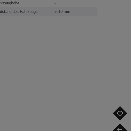
hrzeughöhe
-
dstand des Fahrzeugs
2610 mm
F
V