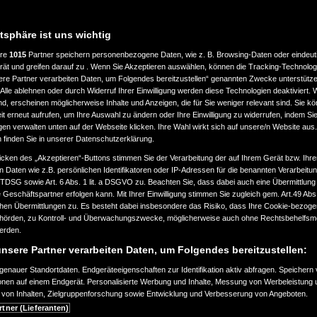
atsphäre ist uns wichtig
ere
1015
Partner speichern personenbezogene Daten, wie z. B. Browsing-Daten oder eindeu
rät und greifen darauf zu . Wenn Sie Akzeptieren auswählen, können die Tracking-Technologi
ere Partner verarbeiten Daten, um Folgendes bereitzustellen“ genannten Zwecke unterstütze
Alle ablehnen oder durch Widerruf Ihrer Einwilligung werden diese Technologien deaktiviert.
ind, erscheinen möglicherweise Inhalte und Anzeigen, die für Sie weniger relevant sind. Sie k
t erneut aufrufen, um Ihre Auswahl zu ändern oder Ihre Einwilligung zu widerrufen, indem Sie
gen verwalten unten auf der Webseite klicken. Ihre Wahl wirkt sich auf unsere/n Website aus
n finden Sie in unserer Datenschutzerklärung.
icken des „Akzeptieren“-Buttons stimmen Sie der Verarbeitung der auf Ihrem Gerät bzw. Ihre
n Daten wie z.B. persönlichen Identifikatoren oder IP-Adressen für die benannten Verarbei
TTDSG sowie Art. 6 Abs. 1 lit. a DSGVO zu. Beachten Sie, dass dabei auch eine Übermittlung
Geschäftspartner erfolgen kann. Mit Ihrer Einwilligung stimmen Sie zugleich gem. Art.49 Abs.1
n Übermittlungen zu. Es besteht dabei insbesondere das Risiko, dass Ihre Cookie-bezog
örden, zu Kontroll- und Überwachungszwecke, möglicherweise auch ohne Rechtsbehelfsmö
werden.
nsere Partner verarbeiten Daten, um Folgendes bereitzustellen:
enauer Standortdaten. Endgeräteeigenschaften zur Identifikation aktiv abfragen. Speichern 
ionen auf einem Endgerät. Personalisierte Werbung und Inhalte, Messung von Werbeleistung 
von Inhalten, Zielgruppenforschung sowie Entwicklung und Verbesserung von Angeboten.
rtner (Lieferanten)