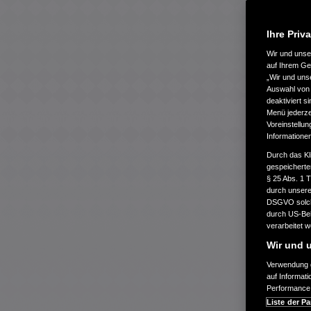
Ihre Priv
Wir und uns
auf Ihrem Ge
„Wir und uns
Auswahl von 
deaktiviert s
Menü jederzei
Voreinstellun
Informatione
Durch das Kl
gespeicherte
§ 25 Abs. 1 
durch unsere 
DSGVO solche
durch US-Beh
verarbeitet 
Wir und u
Verwendung g
auf Informat
Performance 
Liste der Pa