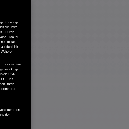
tige Kennungen,
en die unter
n. . Durch
 Wenn Tracker
önnen dieses
 auf den Link
. Weitere
r Endeinrichtung
tungszwecke gem.
 in die USA
 S.1 lit.a
enen Daten
glichkeiten,
von oder Zugriff
und der