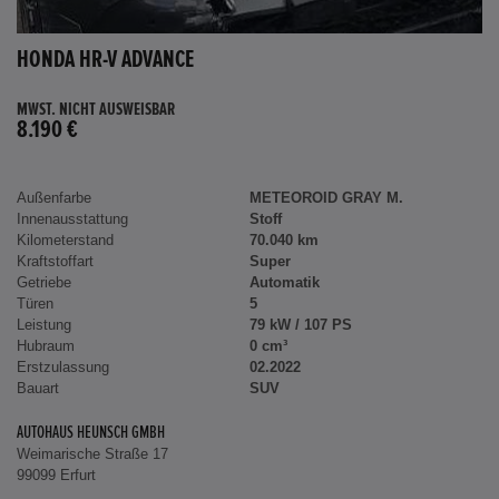
HONDA HR-V ADVANCE
MWST. NICHT AUSWEISBAR
8.190 €
Außenfarbe
METEOROID GRAY M.
Innenausstattung
Stoff
Kilometerstand
70.040 km
Kraftstoffart
Super
Getriebe
Automatik
Türen
5
Leistung
79 kW / 107 PS
Hubraum
0 cm³
Erstzulassung
02.2022
Bauart
SUV
AUTOHAUS HEUNSCH GMBH
Weimarische Straße 17
99099 Erfurt