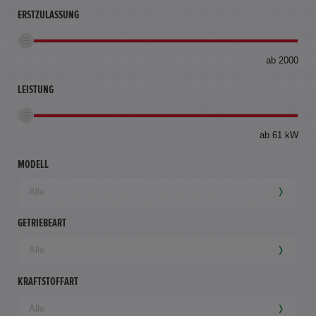
ERSTZULASSUNG
bis
ab 2000
360
km
LEISTUNG
ab 61 kW
MODELL
GETRIEBEART
KRAFTSTOFFART