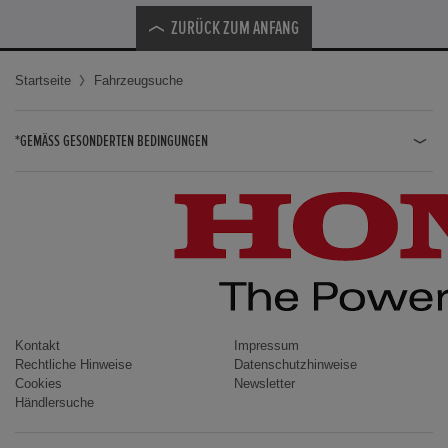
ZURÜCK ZUM ANFANG
Startseite
Fahrzeugsuche
*GEMÄSS GESONDERTEN BEDINGUNGEN
JAZZ HYBRID
JAZZ
CIVIC TYPE R
CIVIC HYBRID
CIVIC TOURER
CIVIC / CIVIC LIMOUSINE
Kontakt
Impressum
Rechtliche Hinweise
Datenschutzhinweise
INSIGHT
Cookies
Newsletter
Händlersuche
ACCORD
HR-V