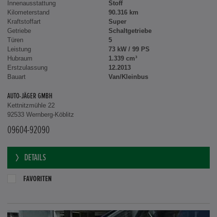
Innenausstattung
Stoff
Kilometerstand
90.316 km
Kraftstoffart
Super
Getriebe
Schaltgetriebe
Türen
5
Leistung
73 kW / 99 PS
Hubraum
1.339 cm³
Erstzulassung
12.2013
Bauart
Van/Kleinbus
AUTO-JÄGER GMBH
Kettnitzmühle 22
92533 Wernberg-Köblitz
09604-92090
DETAILS
FAVORITEN