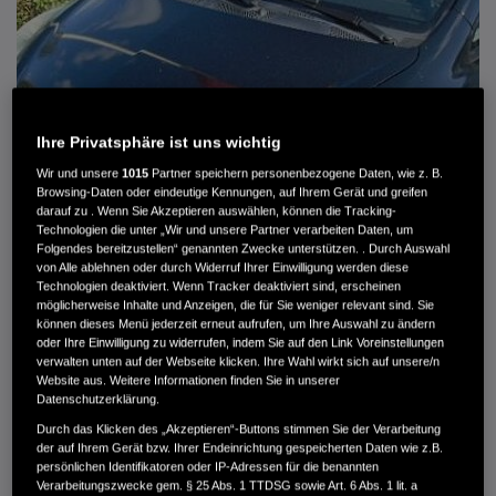
Ihre Privatsphäre ist uns wichtig
Wir und unsere
1015
Partner speichern personenbezogene Daten, wie z. B.
Browsing-Daten oder eindeutige Kennungen, auf Ihrem Gerät und greifen
darauf zu . Wenn Sie Akzeptieren auswählen, können die Tracking-
Technologien die unter „Wir und unsere Partner verarbeiten Daten, um
Folgendes bereitzustellen“ genannten Zwecke unterstützen. . Durch Auswahl
von Alle ablehnen oder durch Widerruf Ihrer Einwilligung werden diese
Technologien deaktiviert. Wenn Tracker deaktiviert sind, erscheinen
HONDA JAZZ 1.4 ES SPORT KLIMA, RADIOCD, LM-ALLWETTERRÄDER, PRIVACY
möglicherweise Inhalte und Anzeigen, die für Sie weniger relevant sind. Sie
können dieses Menü jederzeit erneut aufrufen, um Ihre Auswahl zu ändern
MWST. NICHT AUSWEISBAR
oder Ihre Einwilligung zu widerrufen, indem Sie auf den Link Voreinstellungen
3.900 €
verwalten unten auf der Webseite klicken. Ihre Wahl wirkt sich auf unsere/n
Website aus. Weitere Informationen finden Sie in unserer
Datenschutzerklärung.
Durch das Klicken des „Akzeptieren“-Buttons stimmen Sie der Verarbeitung
Außenfarbe
crystal black pearl
der auf Ihrem Gerät bzw. Ihrer Endeinrichtung gespeicherten Daten wie z.B.
Kilometerstand
166.000 km
persönlichen Identifikatoren oder IP-Adressen für die benannten
Kraftstoffart
Super
Verarbeitungszwecke gem. § 25 Abs. 1 TTDSG sowie Art. 6 Abs. 1 lit. a
Getriebe
Automatik