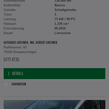
Kilometerstand
136.000 km
Kraftstoffart
Benzin
Getriebe
Schaltgetriebe
Türen
5
Leistung
73 kW / 99 PS
Hubraum
1.339 cm³
Erstzulassung
06.2016
Bauart
Limousine
AUTOHAUS GREUNER, INH. ROBERT GREUNER
Raiffeisenstr. 60
78166 Donaueschingen
0771 4730
DETAILS
FAVORITEN