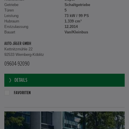
Getriebe
Schaltgetriebe
Türen
5
Leistung
73 kW / 99 PS
Hubraum
1.339 cm³
Erstzulassung
12.2014
Bauart
Van/Kleinbus
AUTO-JÄGER GMBH
Kettnitzmühle 22
92533 Wernberg-Köblitz
09604-92090
DETAILS
FAVORITEN