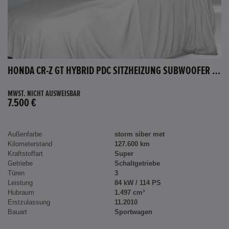
HONDA CR-Z GT HYBRID PDC SITZHEIZUNG SUBWOOFER BLUETOOTH
MWST. NICHT AUSWEISBAR
7.500 €
Außenfarbe
storm siber met
Kilometerstand
127.600 km
Kraftstoffart
Super
Getriebe
Schaltgetriebe
Türen
3
Leistung
84 kW / 114 PS
Hubraum
1.497 cm³
Erstzulassung
11.2010
Bauart
Sportwagen