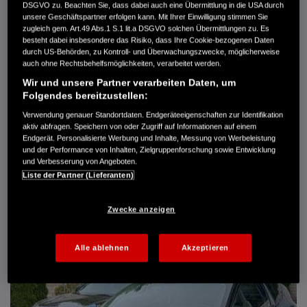
DSGVO zu. Beachten Sie, dass dabei auch eine Übermittlung in die USA durch
Türen
5
unsere Geschäftspartner erfolgen kann. Mit Ihrer Einwilligung stimmen Sie
Leistung
61 kW / 83 PS
zugleich gem. Art.49 Abs.1 S.1 lit.a DSGVO solchen Übermittlungen zu. Es
Hubraum
1.339 cm³
besteht dabei insbesondere das Risiko, dass Ihre Cookie-bezogenen Daten
Erstzulassung
10.2007
durch US-Behörden, zu Kontroll- und Überwachungszwecke, möglicherweise
Bauart
Limousine
auch ohne Rechtsbehelfsmöglichkeiten, verarbeitet werden.
Wir und unsere Partner verarbeiten Daten, um
AUTO HARKE GMBH
Folgendes bereitzustellen:
Randersweide 59-63
Verwendung genauer Standortdaten. Endgeräteeigenschaften zur Identifikation
21035 Hamburg
aktiv abfragen. Speichern von oder Zugriff auf Informationen auf einem
+49 40 735 935 0
Endgerät. Personalisierte Werbung und Inhalte, Messung von Werbeleistung
und der Performance von Inhalten, Zielgruppenforschung sowie Entwicklung
und Verbesserung von Angeboten.
Liste der Partner (Lieferanten)
DETAILS
FAVORITEN
Zwecke anzeigen
Alle ablehnen
Akzeptieren