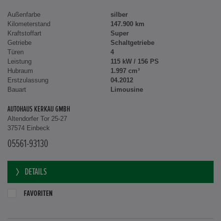
Außenfarbe
silber
Kilometerstand
147.900 km
Kraftstoffart
Super
Getriebe
Schaltgetriebe
Türen
4
Leistung
115 kW / 156 PS
Hubraum
1.997 cm³
Erstzulassung
04.2012
Bauart
Limousine
AUTOHAUS KERKAU GMBH
Altendorfer Tor 25-27
37574 Einbeck
05561-93130
DETAILS
FAVORITEN