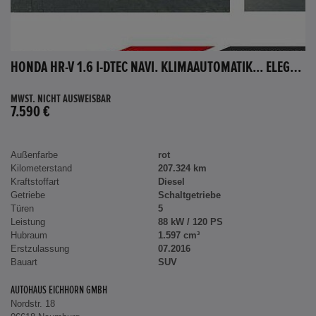
HONDA HR-V 1.6 I-DTEC NAVI. KLIMAAUTOMATIK... ELEGANCE
MWST. NICHT AUSWEISBAR
7.590 €
Außenfarbe
rot
Kilometerstand
207.324 km
Kraftstoffart
Diesel
Getriebe
Schaltgetriebe
Türen
5
Leistung
88 kW / 120 PS
Hubraum
1.597 cm³
Erstzulassung
07.2016
Bauart
SUV
AUTOHAUS EICHHORN GMBH
Nordstr. 18