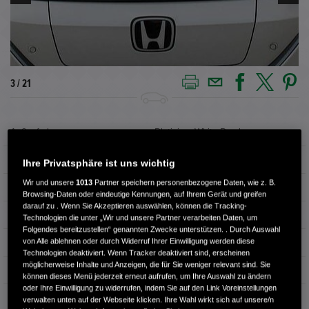
3 / 21
Außenfarbe
Platinium White Pearl
Innenausstattung
Vollleder
Ihre Privatsphäre ist uns wichtig
Wir und unsere
1013
Partner speichern personenbezogene Daten, wie z. B.
Kilometerstand
5.300 km
Browsing-Daten oder eindeutige Kennungen, auf Ihrem Gerät und greifen
darauf zu . Wenn Sie Akzeptieren auswählen, können die Tracking-
Kraftstoffart
Elektro
Technologien die unter „Wir und unsere Partner verarbeiten Daten, um
Folgendes bereitzustellen“ genannten Zwecke unterstützen. . Durch Auswahl
von Alle ablehnen oder durch Widerruf Ihrer Einwilligung werden diese
Getriebe
Automatik
Technologien deaktiviert. Wenn Tracker deaktiviert sind, erscheinen
möglicherweise Inhalte und Anzeigen, die für Sie weniger relevant sind. Sie
Türen
5
können dieses Menü jederzeit erneut aufrufen, um Ihre Auswahl zu ändern
oder Ihre Einwilligung zu widerrufen, indem Sie auf den Link Voreinstellungen
Leistung
150 kW / 204 PS
verwalten unten auf der Webseite klicken. Ihre Wahl wirkt sich auf unsere/n