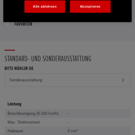
Alle ablehnen
Akzeptieren
PROBEFAHRT VEREINBAREN
FAVORITEN
STANDARD- UND SONDERAUSSTATTUNG
BITTE WÄHLEN SIE
Leistung
Beschleunigung (0-100 km/h)
-
Max. Drehmoment
-
Hubraum
0 cm³