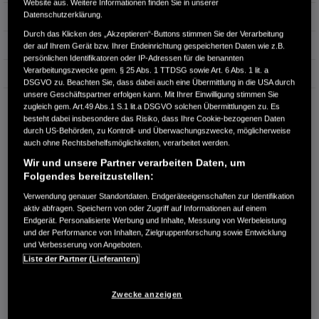
Website aus. Weitere Informationen finden Sie in unserer
Datenschutzerklärung.
Hubraum
0 cm³
Durch das Klicken des „Akzeptieren“-Buttons stimmen Sie der Verarbeitung
Erstzulassung
10.2025
der auf Ihrem Gerät bzw. Ihrer Endeinrichtung gespeicherten Daten wie z.B.
persönlichen Identifikatoren oder IP-Adressen für die benannten
Verarbeitungszwecke gem. § 25 Abs. 1 TTDSG sowie Art. 6 Abs. 1 lit. a
Bauart
SUV
DSGVO zu. Beachten Sie, dass dabei auch eine Übermittlung in die USA durch
unsere Geschäftspartner erfolgen kann. Mit Ihrer Einwilligung stimmen Sie
AUTOHAUS WIESBÖCK GMBH
zugleich gem. Art.49 Abs.1 S.1 lit.a DSGVO solchen Übermittlungen zu. Es
besteht dabei insbesondere das Risiko, dass Ihre Cookie-bezogenen Daten
Kufsteiner Str. 98
durch US-Behörden, zu Kontroll- und Überwachungszwecke, möglicherweise
83026 Rosenheim
auch ohne Rechtsbehelfsmöglichkeiten, verarbeitet werden.
RUFEN SIE UNS AN:
Wir und unsere Partner verarbeiten Daten, um
Folgendes bereitzustellen:
08031 901070
Verwendung genauer Standortdaten. Endgeräteeigenschaften zur Identifikation
aktiv abfragen. Speichern von oder Zugriff auf Informationen auf einem
Route planen
Endgerät. Personalisierte Werbung und Inhalte, Messung von Werbeleistung
Händlerbestand anzeigen
und der Performance von Inhalten, Zielgruppenforschung sowie Entwicklung
und Verbesserung von Angeboten.
Dealer Website anzeigen
Liste der Partner (Lieferanten)
Händler kontaktieren
Zwecke anzeigen
E-MAIL-ANFRAGE