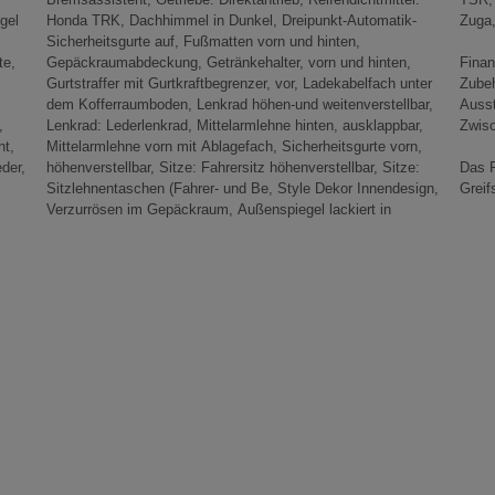
gel
ik-
Zuga,
te,
en,
Finan
Zube
Auss
,
,
Zwisc
nt,
rn,
der,
tze:
Das F
Greif