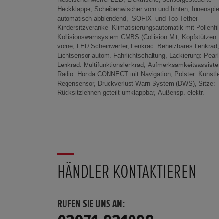
Heckklappe, Scheibenwischer vorn und hinten, Innenspie
Honda TRK, Dachhimmel in Dunkel, Dreipunkt-Automat
automatisch abblendend, ISOFIX- und Top-Tether-
Sicherheitsgurte auf, Fußmatten vorn und hinten,
Kindersitzveranke, Klimatisierungsautomatik mit Pollenfil
Gepäckraumabdeckung, Getränkehalter, vorn und hint
Kollisionswarnsystem CMBS (Collision Mit, Kopfstützen
Gurtstraffer mit Gurtkraftbegrenzer, vor, Ladekabelfach unter
vorne, LED Scheinwerfer, Lenkrad: Beheizbares Lenkrad,
dem Kofferraumboden, Lenkrad höhen-und weitenverstellbar,
Lichtsensor-autom. Fahrlichtschaltung, Lackierung: Pearl
Lenkrad: Lederlenkrad, Mittelarmlehne hinten, ausklappbar
Lenkrad: Multifunktionslenkrad, Aufmerksamkeitsassiste
Mittelarmlehne vorn mit Ablagefach, Sicherheitsgurte vo
Radio: Honda CONNECT mit Navigation, Polster: Kunstle
höhenverstellbar, Sitze: Fahrersitz höhenverstellbar, Si
Regensensor, Druckverlust-Warn-System (DWS), Sitze:
Sitzlehnentaschen (Fahrer- und Be, Style Dekor Innendesign,
Rücksitzlehnen geteilt umklappbar, Außensp. elektr.
Verzurrösen im Gepäckraum, Außenspiegel lackiert in
HÄNDLER KONTAKTIEREN
RUFEN SIE UNS AN: