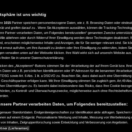
atsphäre ist uns wichtig
ere
1015
Partner speichern personenbezogene Daten, wie z. B. Browsing-Daten oder eindeu
rät und greifen darauf zu . Wenn Sie Akzeptieren auswählen, können die Tracking-Technologi
ere Partner verarbeiten Daten, um Folgendes bereitzustellen“ genannten Zwecke unterstütze
Alle ablehnen oder durch Widerruf Ihrer Einwilligung werden diese Technologien deaktiviert.
ind, erscheinen möglicherweise Inhalte und Anzeigen, die für Sie weniger relevant sind. Sie k
t erneut aufrufen, um Ihre Auswahl zu ändern oder Ihre Einwilligung zu widerrufen, indem Sie
gen verwalten unten auf der Webseite klicken. Ihre Wahl wirkt sich auf unsere/n Website aus
n finden Sie in unserer Datenschutzerklärung.
icken des „Akzeptieren“-Buttons stimmen Sie der Verarbeitung der auf Ihrem Gerät bzw. Ihre
n Daten wie z.B. persönlichen Identifikatoren oder IP-Adressen für die benannten Verarbei
TTDSG sowie Art. 6 Abs. 1 lit. a DSGVO zu. Beachten Sie, dass dabei auch eine Übermittlung
Geschäftspartner erfolgen kann. Mit Ihrer Einwilligung stimmen Sie zugleich gem. Art.49 Abs.1
n Übermittlungen zu. Es besteht dabei insbesondere das Risiko, dass Ihre Cookie-bezog
örden, zu Kontroll- und Überwachungszwecke, möglicherweise auch ohne Rechtsbehelfsmö
werden.
nsere Partner verarbeiten Daten, um Folgendes bereitzustellen:
enauer Standortdaten. Endgeräteeigenschaften zur Identifikation aktiv abfragen. Speichern 
ionen auf einem Endgerät. Personalisierte Werbung und Inhalte, Messung von Werbeleistung 
von Inhalten, Zielgruppenforschung sowie Entwicklung und Verbesserung von Angeboten.
rtner (Lieferanten)