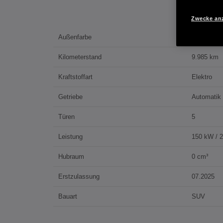
Zwecke an
Außenfarbe
Grau
Kilometerstand
9.985 km
Kraftstoffart
Elektro
Getriebe
Automatik
Türen
5
Leistung
150 kW / 
Hubraum
0 cm³
Erstzulassung
07.2025
Bauart
SUV