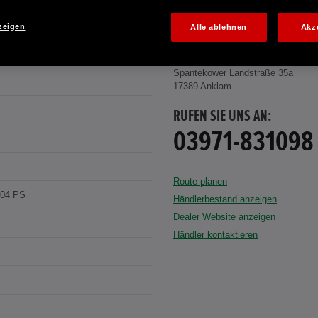
zeigen
Alle ablehnen
Akz
AUTOHAUS LIETZE & LOGALL ANKL
Spantekower Landstraße 35a
17389 Anklam
RUFEN SIE UNS AN:
03971-831098
Route planen
204 PS
Händlerbestand anzeigen
Dealer Website anzeigen
Händler kontaktieren