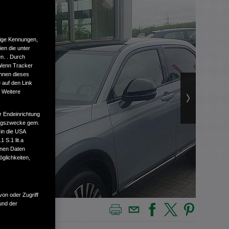
tige Kennungen,
en die unter
n. . Durch
 Wenn Tracker
önnen dieses
 auf den Link
. Weitere
r Endeinrichtung
tungszwecke gem.
 in die USA
 S.1 lit.a
enen Daten
glichkeiten,
von oder Zugriff
und der