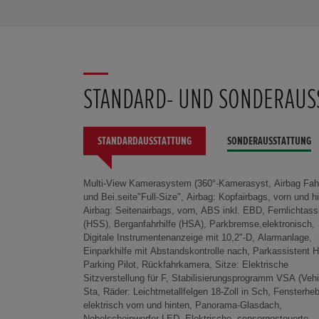
STANDARD- UND SONDERAUS
STANDARDAUSSTATTUNG
SONDERAUSSTATTUNG
Multi-View Kamerasystem (360°-Kamerasyst, Airbag Fah
verstell/beheizt/einkl., Elektrische Servolenkung (EPS)
Schwarz, Dachspoiler, Privacy Glass, Rückleuchten in
und Bei.seite"Full-Size", Airbag: Kopfairbags, vorn und h
varia, Sitze:Sitzheizung (Fahrer-/Beifahrersitz, 12-
Technik, Türgriffe in Wagenfarbe lackiert, 3 Fah
Airbag: Seitenairbags, vorn, ABS inkl. EBD, Fernlichtass
Steckdose in Armaturentafel, Ambientebeleuchtung in 
(NORMAL/ECON/SPORT), Akustisches Fahrz
(HSS), Berganfahrhilfe (HSA), Parkbremse,elektronisch,
Bremsleuchte: Dritte, Coming-/Leaving-Home
Warnsystem AVAS, Dachantenne Shark Fin, Notrufsystem
Digitale Instrumentenanzeige mit 10,2"-D, Alarmanlage,
Begleitlichtfunkt., Heckscheibe beheizbar, Honda Digital Key,
(Emergency Call), Paket: Safety & Journey-Paket,
Einparkhilfe mit Abstandskontrolle nach, Parkassistent 
Info- und Telematiksystem My Hond
Kontrollanzeige für nicht angelegte Sich, Regenera
Parking Pilot, Rückfahrkamera, Sitze: Elektrische
Innenraumbeleuchtung mit Abschaltverzög.,
Bremsen, Warndreieck, Aktiver Spurhalteassistent LKAS
Sitzverstellung für F, Stabilisierungsprogramm VSA (Vehi
Kofferraumbeleuchtung, Leseleuchten, vorn und hinten, Ma
(Lane Ke, Spurhalteassistent RDM (Road Departure
Sta, Räder: Leichtmetallfelgen 18-Zoll in Sch, Fensterhe
up-Spiegel für Fahrer und Beifahrer, Paket: Konnektivitä
Tagfahrlicht in LED-Technik, Adapti
elektrisch vorn und hinten, Panorama-Glasdach,
Paket, Seitenblinker in den Außenspiegeln integ,
Geschwindigkeitregelung ACC, Verkehrszeichenerkennung
Nebelscheinwerfer LED, Elektrische, sensorgesteuerte
Bremsassistent, Getriebe: Direktantrieb, Reifendichtmittel:
TSR, Wegfahrsperre, Smart Entry & Start (schlüsselloses