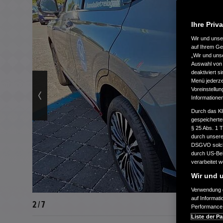
Ihre Priv
Wir und uns
auf Ihrem Ge
„Wir und uns
Auswahl von 
deaktiviert s
Menü jederzei
Voreinstellun
Informatione
Durch das Kl
gespeicherte
§ 25 Abs. 1 
durch unsere 
DSGVO solche
durch US-Beh
verarbeitet 
Wir und u
Verwendung g
auf Informat
2 / 7
Performance 
Liste der Pa