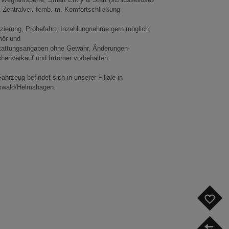
 Zentralver. fernb. m. Komfortschließung
zierung, Probefahrt, Inzahlungnahme gern möglich,
hör und
tattungsangaben ohne Gewähr, Änderungen-
henverkauf und Irrtümer vorbehalten.
ahrzeug befindet sich in unserer Filiale in
swald/Helmshagen.
F
V