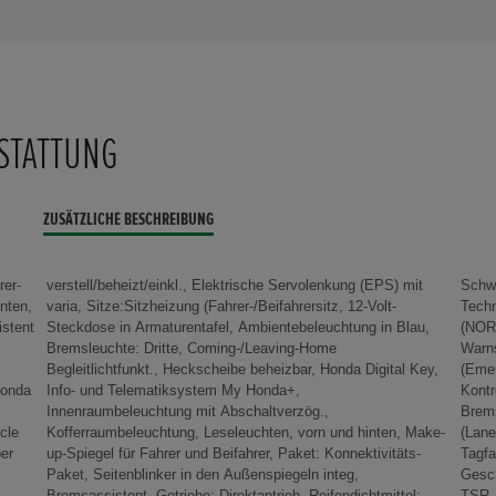
STATTUNG
ZUSÄTZLICHE BESCHREIBUNG
rer-
 mit
 LED
inten,
Volt-
rmodi
istent
Blau,
eug-
Honda
a+,
tives
cle
ke-
 M,
ber
ts-
ve