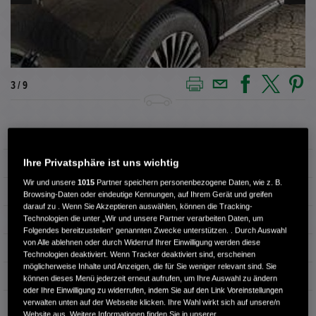
3 / 9
Außenfarbe
Schwarz
Ihre Privatsphäre ist uns wichtig
Kilometerstand
1.600 km
Wir und unsere
1015
Partner speichern personenbezogene Daten, wie z. B.
Kraftstoffart
Elektro
Browsing-Daten oder eindeutige Kennungen, auf Ihrem Gerät und greifen
darauf zu . Wenn Sie Akzeptieren auswählen, können die Tracking-
Technologien die unter „Wir und unsere Partner verarbeiten Daten, um
Getriebe
Automatik
Folgendes bereitzustellen“ genannten Zwecke unterstützen. . Durch Auswahl
von Alle ablehnen oder durch Widerruf Ihrer Einwilligung werden diese
Türen
5
Technologien deaktiviert. Wenn Tracker deaktiviert sind, erscheinen
möglicherweise Inhalte und Anzeigen, die für Sie weniger relevant sind. Sie
Leistung
150 kW / 204 PS
können dieses Menü jederzeit erneut aufrufen, um Ihre Auswahl zu ändern
oder Ihre Einwilligung zu widerrufen, indem Sie auf den Link Voreinstellungen
verwalten unten auf der Webseite klicken. Ihre Wahl wirkt sich auf unsere/n
Hubraum
0 cm³
Website aus. Weitere Informationen finden Sie in unserer