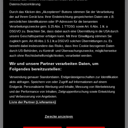
Datenschutzerklärung.
Erstzulassung
07.2024
Durch das Klicken des „Akzeptieren“-Buttons stimmen Sie der Verarbeitung
der auf Ihrem Gerät bzw. Ihrer Endeinrichtung gespeicherten Daten wie z.B.
Bauart
SUV
persönlichen Identifikatoren oder IP-Adressen für die benannten
Verarbeitungszwecke gem. § 25 Abs. 1 TTDSG sowie Art. 6 Abs. 1 lit. a
AUTOHAUS LEHNER GMBH
DSGVO zu. Beachten Sie, dass dabei auch eine Übermittlung in die USA durch
unsere Geschäftspartner erfolgen kann. Mit Ihrer Einwilligung stimmen Sie
Flinkerskoppel 7
zugleich gem. Art.49 Abs.1 S.1 lit.a DSGVO solchen Übermittlungen zu. Es
23970 Wismar
besteht dabei insbesondere das Risiko, dass Ihre Cookie-bezogenen Daten
durch US-Behörden, zu Kontroll- und Überwachungszwecke, möglicherweise
RUFEN SIE UNS AN:
auch ohne Rechtsbehelfsmöglichkeiten, verarbeitet werden.
03841-3047511
Wir und unsere Partner verarbeiten Daten, um
Folgendes bereitzustellen:
Route planen
Verwendung genauer Standortdaten. Endgeräteeigenschaften zur Identifikation
Händlerbestand anzeigen
aktiv abfragen. Speichern von oder Zugriff auf Informationen auf einem
Endgerät. Personalisierte Werbung und Inhalte, Messung von Werbeleistung
Dealer Website anzeigen
und der Performance von Inhalten, Zielgruppenforschung sowie Entwicklung
Händler kontaktieren
und Verbesserung von Angeboten.
Liste der Partner (Lieferanten)
E-MAIL-ANFRAGE
Zwecke anzeigen
PROBEFAHRT VEREINBAREN