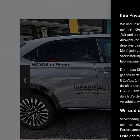
Ihre Priv
Wir und uns
auf Ihrem Ge
„Wir und uns
Auswahl von 
deaktiviert s
Menü jederzei
Voreinstellun
Informatione
Durch das Kl
gespeicherte
§ 25 Abs. 1 
durch unsere 
DSGVO solche
durch US-Beh
verarbeitet 
Wir und u
Verwendung g
auf Informat
Performance 
Liste der Pa