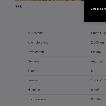
2 / 8
Zwecke an
Außenfarbe
Urban Gray
Kilometerstand
2.500 km
Kraftstoffart
Elektro
Getriebe
Automatik
Türen
5
Leistung
150 kW / 
Hubraum
0 cm³
Erstzulassung
06.2025