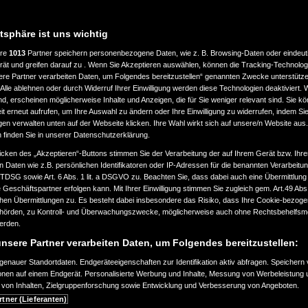
atsphäre ist uns wichtig
ere
1013
Partner speichern personenbezogene Daten, wie z. B. Browsing-Daten oder eindeu
rät und greifen darauf zu . Wenn Sie Akzeptieren auswählen, können die Tracking-Technologi
ere Partner verarbeiten Daten, um Folgendes bereitzustellen“ genannten Zwecke unterstütze
Alle ablehnen oder durch Widerruf Ihrer Einwilligung werden diese Technologien deaktiviert.
ind, erscheinen möglicherweise Inhalte und Anzeigen, die für Sie weniger relevant sind. Sie k
t erneut aufrufen, um Ihre Auswahl zu ändern oder Ihre Einwilligung zu widerrufen, indem Sie
gen verwalten unten auf der Webseite klicken. Ihre Wahl wirkt sich auf unsere/n Website aus
n finden Sie in unserer Datenschutzerklärung.
icken des „Akzeptieren“-Buttons stimmen Sie der Verarbeitung der auf Ihrem Gerät bzw. Ihre
n Daten wie z.B. persönlichen Identifikatoren oder IP-Adressen für die benannten Verarbei
TTDSG sowie Art. 6 Abs. 1 lit. a DSGVO zu. Beachten Sie, dass dabei auch eine Übermittlung
Geschäftspartner erfolgen kann. Mit Ihrer Einwilligung stimmen Sie zugleich gem. Art.49 Abs.1
n Übermittlungen zu. Es besteht dabei insbesondere das Risiko, dass Ihre Cookie-bezog
örden, zu Kontroll- und Überwachungszwecke, möglicherweise auch ohne Rechtsbehelfsmö
werden.
nsere Partner verarbeiten Daten, um Folgendes bereitzustellen:
enauer Standortdaten. Endgeräteeigenschaften zur Identifikation aktiv abfragen. Speichern 
ionen auf einem Endgerät. Personalisierte Werbung und Inhalte, Messung von Werbeleistung 
von Inhalten, Zielgruppenforschung sowie Entwicklung und Verbesserung von Angeboten.
rtner (Lieferanten)