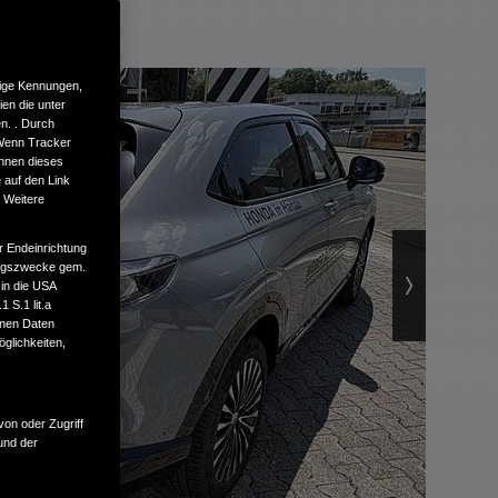
tige Kennungen,
en die unter
n. . Durch
 Wenn Tracker
önnen dieses
 auf den Link
. Weitere
r Endeinrichtung
tungszwecke gem.
 in die USA
 S.1 lit.a
enen Daten
glichkeiten,
von oder Zugriff
und der