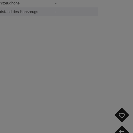
hrzeughöhe
-
dstand des Fahrzeugs
-
F
V