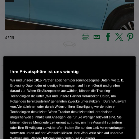
3 / 14
Außenfarbe
Aqua Topaz
Ihre Privatsphäre ist uns wichtig
Kilometerstand
33.600 km
Wir und unsere
1015
Partner speichern personenbezogene Daten, wie z. B.
Kraftstoffart
Elektro
Browsing-Daten oder eindeutige Kennungen, auf Ihrem Gerät und greifen
darauf zu . Wenn Sie Akzeptieren auswählen, können die Tracking-
Technologien die unter „Wir und unsere Partner verarbeiten Daten, um
Getriebe
Automatik
Folgendes bereitzustellen“ genannten Zwecke unterstützen. . Durch Auswahl
von Alle ablehnen oder durch Widerruf Ihrer Einwilligung werden diese
Türen
5
Technologien deaktiviert. Wenn Tracker deaktiviert sind, erscheinen
möglicherweise Inhalte und Anzeigen, die für Sie weniger relevant sind. Sie
Leistung
150 kW / 204 PS
können dieses Menü jederzeit erneut aufrufen, um Ihre Auswahl zu ändern
oder Ihre Einwilligung zu widerrufen, indem Sie auf den Link Voreinstellungen
verwalten unten auf der Webseite klicken. Ihre Wahl wirkt sich auf unsere/n
Hubraum
0 cm³
Website aus. Weitere Informationen finden Sie in unserer