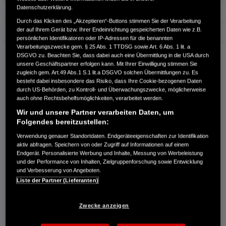
Datenschutzerklärung.
Erstzulassung
03.2024
Durch das Klicken des „Akzeptieren“-Buttons stimmen Sie der Verarbeitung
der auf Ihrem Gerät bzw. Ihrer Endeinrichtung gespeicherten Daten wie z.B.
Bauart
SUV
persönlichen Identifikatoren oder IP-Adressen für die benannten
Verarbeitungszwecke gem. § 25 Abs. 1 TTDSG sowie Art. 6 Abs. 1 lit. a
AUTOHAUS GRIMM GMBH
DSGVO zu. Beachten Sie, dass dabei auch eine Übermittlung in die USA durch
unsere Geschäftspartner erfolgen kann. Mit Ihrer Einwilligung stimmen Sie
Fichtenstr. 39
zugleich gem. Art.49 Abs.1 S.1 lit.a DSGVO solchen Übermittlungen zu. Es
17358 Torgelow
besteht dabei insbesondere das Risiko, dass Ihre Cookie-bezogenen Daten
durch US-Behörden, zu Kontroll- und Überwachungszwecke, möglicherweise
RUFEN SIE UNS AN:
auch ohne Rechtsbehelfsmöglichkeiten, verarbeitet werden.
03976-433088
Wir und unsere Partner verarbeiten Daten, um
Folgendes bereitzustellen:
Route planen
Verwendung genauer Standortdaten. Endgeräteeigenschaften zur Identifikation
Händlerbestand anzeigen
aktiv abfragen. Speichern von oder Zugriff auf Informationen auf einem
Endgerät. Personalisierte Werbung und Inhalte, Messung von Werbeleistung
Dealer Website anzeigen
und der Performance von Inhalten, Zielgruppenforschung sowie Entwicklung
Händler kontaktieren
und Verbesserung von Angeboten.
Liste der Partner (Lieferanten)
E-MAIL-ANFRAGE
Zwecke anzeigen
PROBEFAHRT VEREINBAREN