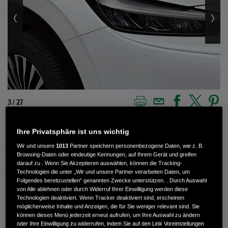
4 / 27
Ihre Privatsphäre ist uns wichtig
Außenfarbe
platinum white pearl
Wir und unsere
1013
Partner speichern personenbezogene Daten, wie z. B.
Browsing-Daten oder eindeutige Kennungen, auf Ihrem Gerät und greifen
Innenausstattung
Vollleder
darauf zu . Wenn Sie Akzeptieren auswählen, können die Tracking-
Technologien die unter „Wir und unsere Partner verarbeiten Daten, um
Kilometerstand
35.050 km
Folgendes bereitzustellen“ genannten Zwecke unterstützen. . Durch Auswahl
von Alle ablehnen oder durch Widerruf Ihrer Einwilligung werden diese
Technologien deaktiviert. Wenn Tracker deaktiviert sind, erscheinen
Kraftstoffart
Elektro
möglicherweise Inhalte und Anzeigen, die für Sie weniger relevant sind. Sie
können dieses Menü jederzeit erneut aufrufen, um Ihre Auswahl zu ändern
Getriebe
Automatik
oder Ihre Einwilligung zu widerrufen, indem Sie auf den Link Voreinstellungen