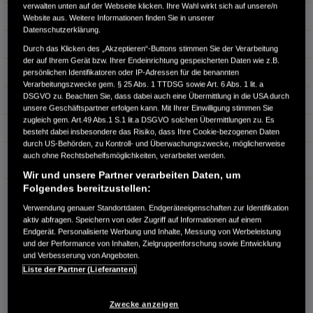
verwalten unten auf der Webseite klicken. Ihre Wahl wirkt sich auf unsere/n
Türen
5
Website aus. Weitere Informationen finden Sie in unserer
Datenschutzerklärung.
Leistung
150 kW / 204 PS
Durch das Klicken des „Akzeptieren“-Buttons stimmen Sie der Verarbeitung
der auf Ihrem Gerät bzw. Ihrer Endeinrichtung gespeicherten Daten wie z.B.
Hubraum
0 cm³
persönlichen Identifikatoren oder IP-Adressen für die benannten
Verarbeitungszwecke gem. § 25 Abs. 1 TTDSG sowie Art. 6 Abs. 1 lit. a
DSGVO zu. Beachten Sie, dass dabei auch eine Übermittlung in die USA durch
Erstzulassung
03.2024
unsere Geschäftspartner erfolgen kann. Mit Ihrer Einwilligung stimmen Sie
zugleich gem. Art.49 Abs.1 S.1 lit.a DSGVO solchen Übermittlungen zu. Es
Bauart
SUV
besteht dabei insbesondere das Risiko, dass Ihre Cookie-bezogenen Daten
durch US-Behörden, zu Kontroll- und Überwachungszwecke, möglicherweise
Garantie
auch ohne Rechtsbehelfsmöglichkeiten, verarbeitet werden.
Wir und unsere Partner verarbeiten Daten, um
Folgendes bereitzustellen:
AUTO-KURTH
Verwendung genauer Standortdaten. Endgeräteeigenschaften zur Identifikation
Pretzener Straße 4
aktiv abfragen. Speichern von oder Zugriff auf Informationen auf einem
85435 Erding
Endgerät. Personalisierte Werbung und Inhalte, Messung von Werbeleistung
und der Performance von Inhalten, Zielgruppenforschung sowie Entwicklung
RUFEN SIE UNS AN:
und Verbesserung von Angeboten.
08122 - 55 91 -560
Liste der Partner (Lieferanten)
Route planen
Zwecke anzeigen