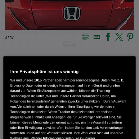
3 / 17
Außenfarbe
Vermilion Red Pearl
Ihre Privatsphäre ist uns wichtig
Kilometerstand
6.500 km
Wir und unsere
1015
Partner speichern personenbezogene Daten, wie z. B.
Kraftstoffart
Elektro
Browsing-Daten oder eindeutige Kennungen, auf Ihrem Gerät und greifen
darauf zu . Wenn Sie Akzeptieren auswählen, können die Tracking-
Technologien die unter „Wir und unsere Partner verarbeiten Daten, um
Getriebe
Automatik
Folgendes bereitzustellen“ genannten Zwecke unterstützen. . Durch Auswahl
von Alle ablehnen oder durch Widerruf Ihrer Einwilligung werden diese
Türen
5
Technologien deaktiviert. Wenn Tracker deaktiviert sind, erscheinen
möglicherweise Inhalte und Anzeigen, die für Sie weniger relevant sind. Sie
Leistung
150 kW / 204 PS
können dieses Menü jederzeit erneut aufrufen, um Ihre Auswahl zu ändern
oder Ihre Einwilligung zu widerrufen, indem Sie auf den Link Voreinstellungen
verwalten unten auf der Webseite klicken. Ihre Wahl wirkt sich auf unsere/n
Hubraum
0 cm³
Website aus. Weitere Informationen finden Sie in unserer