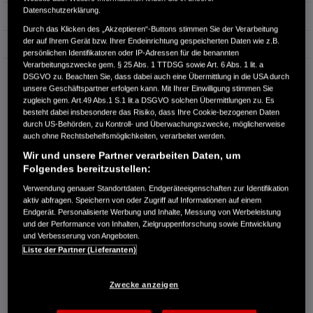
Datenschutzerklärung.
Erstzulassung
07.2024
Durch das Klicken des „Akzeptieren“-Buttons stimmen Sie der Verarbeitung
der auf Ihrem Gerät bzw. Ihrer Endeinrichtung gespeicherten Daten wie z.B.
Bauart
SUV
persönlichen Identifikatoren oder IP-Adressen für die benannten
Verarbeitungszwecke gem. § 25 Abs. 1 TTDSG sowie Art. 6 Abs. 1 lit. a
AUTOHAUS THALMANN
DSGVO zu. Beachten Sie, dass dabei auch eine Übermittlung in die USA durch
unsere Geschäftspartner erfolgen kann. Mit Ihrer Einwilligung stimmen Sie
Hauptstraße 11
zugleich gem. Art.49 Abs.1 S.1 lit.a DSGVO solchen Übermittlungen zu. Es
09306 Schwarzbach
besteht dabei insbesondere das Risiko, dass Ihre Cookie-bezogenen Daten
durch US-Behörden, zu Kontroll- und Überwachungszwecke, möglicherweise
RUFEN SIE UNS AN:
auch ohne Rechtsbehelfsmöglichkeiten, verarbeitet werden.
03737 / 490 90
Wir und unsere Partner verarbeiten Daten, um
Folgendes bereitzustellen:
Route planen
Verwendung genauer Standortdaten. Endgeräteeigenschaften zur Identifikation
Händlerbestand anzeigen
aktiv abfragen. Speichern von oder Zugriff auf Informationen auf einem
Endgerät. Personalisierte Werbung und Inhalte, Messung von Werbeleistung
Dealer Website anzeigen
und der Performance von Inhalten, Zielgruppenforschung sowie Entwicklung
Händler kontaktieren
und Verbesserung von Angeboten.
Liste der Partner (Lieferanten)
E-MAIL-ANFRAGE
Zwecke anzeigen
PROBEFAHRT VEREINBAREN